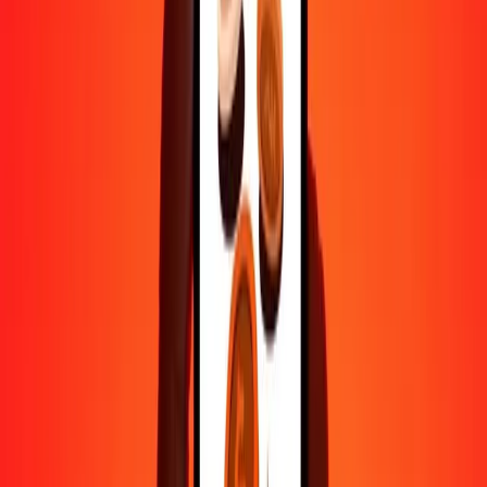
1 000
BRL
286 138,96499
RWF
10 000
BRL
2 861 389,64991
RWF
Pourquoi choisir Ria Money Transfer pour envoyer de l'argent à
l'international
Plus de 35 ans d'expérience de confiance
Livraison rapide et pratique
Envoyez de l'argent en quelques clics vers plus de 190 pays avec
Ria.
Transferts sécurisés dans le monde entier
Soyez tranquille, nous avons effectué plus d'un milliard de transferts
sécurisés.
Aide de vraies personnes