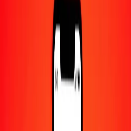
Centre d'aide
Trouvez des réponses et du support client.
Services
Encaissement de chèques, paiement de factures, et plus.
Carrières
Rejoignez l'équipe mondiale de Ria.
À propos de Ria
Découvrez notre histoire et notre mission.
Ressources