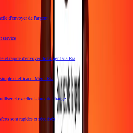
ile d'envoyer de l'argent
service
e et rapide d'envoyer de l'argent via Ria
mple et efficace. Merci Ria
tiliser et excellents taux de change
erts sont rapides et sécurisés