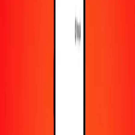
En savoir plus sur Ria Money Transfer, y compris nos
services et notre support.
Télécharger l'appli
Se connecter
S'inscrire
1,00 franc rwandais en réal brésilien aujourd'hui
Convertissez RWF en BRL au taux de change actuel
Montant
RWF
Converti en
BRL