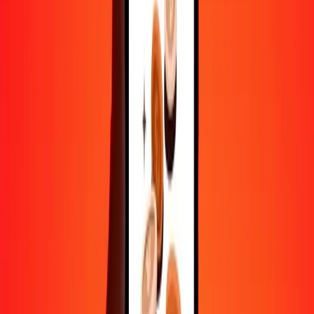
Convertir franc rwandais en réal brésilien
RWF
BRL
1
RWF
0,00349
BRL
5
RWF
0,01747
BRL
25
RWF
0,08737
BRL
50
RWF
0,17474
BRL
100
RWF
0,34948
BRL
500
RWF
1,74740
BRL
1 000
RWF
3,49481
BRL
10 000
RWF
34,94805
BRL
Convertir réal brésilien en franc rwandais
BRL
RWF
1
BRL
286,13896
RWF
5
BRL
1 430,69482
RWF
25
BRL
7 153,47412
RWF
50
BRL
14 306,94825
RWF
100
BRL
28 613,89650
RWF
500
BRL
143 069,48250
RWF