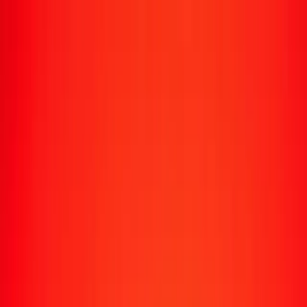
Transfert d'argent
Envoyer de l'argent vers 190+ pays
Moyens d'envoi
Envoyer de l'argent
Envoyer de l'argent en ligne
Envoyer de l'argent avec l'appli
Envoyer de l'argent en personne
Envoyer vers
Afrique
Asie
Europe
Amérique latine
Amérique du Nord
Océanie