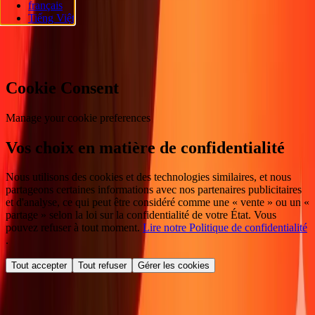
français
réservés.
Tiếng Việt
Préférences en matière de cookies
Cookie Consent
Manage your cookie preferences
Vos choix en matière de confidentialité
Nous utilisons des cookies et des technologies similaires, et nous
partageons certaines informations avec nos partenaires publicitaires
et d'analyse, ce qui peut être considéré comme une « vente » ou un «
partage » selon la loi sur la confidentialité de votre État. Vous
pouvez refuser à tout moment.
Lire notre Politique de confidentialité
.
Tout accepter
Tout refuser
Gérer les cookies