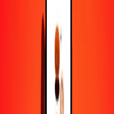
1,00 RWF = 0,00349481 BRL
franc rwandais en réal brésilien — Dernière mise à jour 6 août 2026
00 h 00 UTC
Envoyer de l'argent
Nous utilisons le taux du marché interbancaire à titre indicatif
uniquement.
Connectez-vous pour voir les taux d'envoi réels.
Taux de change RWF en BRL aujourd'hui
Convertir franc rwandais en réal brésilien
Convertir réal brésilien en franc rwandais
RWF
BRL
1
RWF
0,00349
BRL
5
RWF
0,01747
BRL
25
RWF
0,08737
BRL
50
RWF
0,17474
BRL
100
RWF
0,34948
BRL
500
RWF
1,74740
BRL
1 000
RWF
3,49481
BRL
10 000
RWF
34,94805
BRL