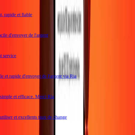
rapide et fiable
ile d'envoyer de l'argent
service
e et rapide d'envoyer de l'argent via Ria
mple et efficace. Merci Ria
tiliser et excellents taux de change