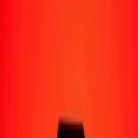
Moyens de réception
Recevoir de l'argent
Retrait en espèces
Portefeuille numérique
Livraison à domicile
Guichet automatique
Envoyer de l'argent en déplacement
Emplacements
Ressources