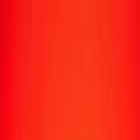
Transfert d'argent
Envoyer de l'argent vers 190+ pays
Moyens d'envoi
Envoyer de l'argent
Envoyer de l'argent en ligne
Envoyer de l'argent avec l'appli
Envoyer de l'argent en personne
Envoyer vers
Afrique
Asie
Europe
Amérique latine
Amérique du Nord
Océanie