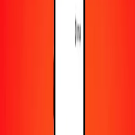
En savoir plus sur Ria Money Transfer, y compris nos
services et notre support.
Télécharger l'appli
Se connecter
S'inscrire
1,00 riyal qatari en córdoba oro nicaraguayen
aujourd'hui
Convertissez QAR en NIO au taux de change actuel
Montant
QAR
Converti en
NIO