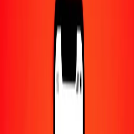
Centre d'aide
Trouvez des réponses et du support client.
Services
Encaissement de chèques, paiement de factures, et plus.
Carrières
Rejoignez l'équipe mondiale de Ria.
À propos de Ria
Découvrez notre histoire et notre mission.
Ressources