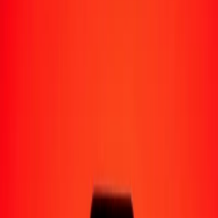
Moyens de réception
Recevoir de l'argent
Retrait en espèces
Portefeuille numérique
Livraison à domicile
Guichet automatique
Envoyer de l'argent en déplacement
Emplacements
Ressources