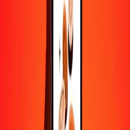
10 000
QAR
101 095,37651
NIO
Convertir riyal qatari en córdoba oro nicaraguayen
QAR
NIO
1
QAR
10,10954
NIO
5
QAR
50,54769
NIO
25
QAR
252,73844
NIO
50
QAR
505,47688
NIO
100
QAR
1 010,95377
NIO
500
QAR
5 054,76883
NIO
1 000
QAR
10 109,53765
NIO
10 000
QAR
101 095,37651
NIO
Convertir córdoba oro nicaraguayen en riyal qatari
NIO
QAR
1
NIO
0,09892
QAR
5
NIO
0,49458
QAR
25
NIO
2,47291
QAR
50
NIO
4,94582
QAR
100
NIO
9,89165
QAR