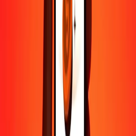
Contactez notre équipe d'assistance 24h/24, 7j/7 quand vous en avez
besoin.
4,8 ★ sur Play Store
Tout faire avec l'application Ria
Envoyez de l'argent vers plus de 200 pays, suivez vos transferts,
enregistrez vos destinataires, trouvez des points de retrait à
proximité, et bien plus. Téléchargez l'application pour commencer.
Télécharger l'app
4,8 ★ sur Play Store
De confiance depuis plus de 38 ans DANS LE MONDE
Ce que disent les clients de Ria