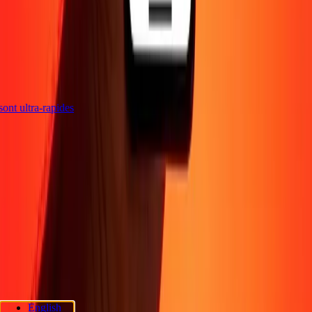
s sont ultra-rapides
Entreprise
À propos
Blog
Sécurité
Devenir agent
Promotions
Envoyer de l'argent
en ligne
Transfert d'argent international
Devenir affilié
Soutien
Politique de confidentialité
Avis sur les cookies
Conditions
générales
Sensibilisation à la fraude
Centre d'aide
Déclaration
d'accessibilité
Rapide Chèque
Services Rapide Chèque
Emplacements
Rapide Chèque
Politique de confidentialité Rapide Chèque
English