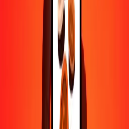
500
NIO
49,45825
QAR
1 000
NIO
98,91649
QAR
10 000
NIO
989,16492
QAR
Pourquoi choisir Ria Money Transfer pour envoyer de l'argent à
l'international
Plus de 35 ans d'expérience de confiance
Livraison rapide et pratique
Envoyez de l'argent en quelques clics vers plus de 190 pays avec
Ria.
Transferts sécurisés dans le monde entier
Soyez tranquille, nous avons effectué plus d'un milliard de transferts
sécurisés.
Aide de vraies personnes