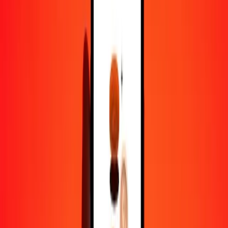
1,00 QAR = 10,10953765 NIO
riyal qatari en córdoba oro nicaraguayen — Dernière mise à jour 8
août 2026 00 h 00 UTC
Envoyer de l'argent
Nous utilisons le taux du marché interbancaire à titre indicatif
uniquement.
Connectez-vous pour voir les taux d'envoi réels.
Taux de change QAR en NIO aujourd'hui
Convertir riyal qatari en córdoba oro nicaraguayen
Convertir córdoba oro nicaraguayen en riyal qatari
QAR
NIO
1
QAR
10,10954
NIO
5
QAR
50,54769
NIO
25
QAR
252,73844
NIO
50
QAR
505,47688
NIO
100
QAR
1 010,95377
NIO
500
QAR
5 054,76883
NIO
1 000
QAR
10 109,53765
NIO