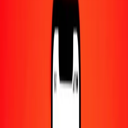
Centre d'aide
Trouvez des réponses et du support client.
Services
Encaissement de chèques, paiement de factures, et plus.
Carrières
Rejoignez l'équipe mondiale de Ria.
À propos de Ria
Découvrez notre histoire et notre mission.
Ressources