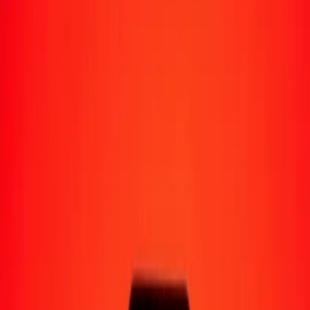
Moyens de réception
Recevoir de l'argent
Retrait en espèces
Portefeuille numérique
Livraison à domicile
Guichet automatique
Envoyer de l'argent en déplacement
Emplacements
Ressources