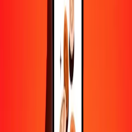
500
PGK
42,57068
BHD
1 000
PGK
85,14137
BHD
10 000
PGK
851,41366
BHD
Convertir kina papouan-néo-guinéen en dinar
bahreïni
PGK
BHD
1
PGK
0,08514
BHD
5
PGK
0,42571
BHD
25
PGK
2,12853
BHD
50
PGK
4,25707
BHD
100
PGK
8,51414
BHD
500
PGK
42,57068
BHD
1 000
PGK
85,14137
BHD
10 000
PGK
851,41366
BHD
Convertir dinar bahreïni en kina papouan-néo-
guinéen
BHD
PGK
1
BHD
11,74517
PGK