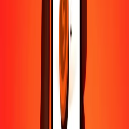
sécurisés.
Aide de vraies personnes
Contactez notre équipe d'assistance 24h/24, 7j/7 quand vous en avez
besoin.
4,8 ★ sur Play Store
Tout faire avec l'application Ria
Envoyez de l'argent vers plus de 200 pays, suivez vos transferts,
enregistrez vos destinataires, trouvez des points de retrait à
proximité, et bien plus. Téléchargez l'application pour commencer.
Télécharger l'app
4,8 ★ sur Play Store
De confiance depuis plus de 38 ans DANS LE MONDE