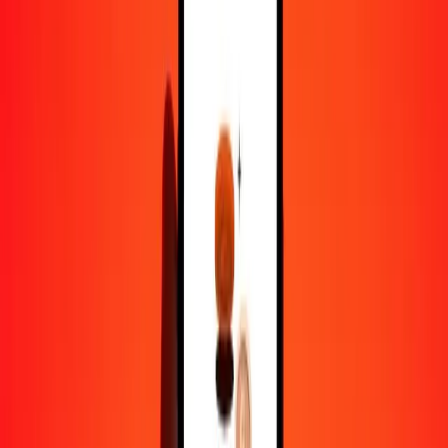
1,00 PGK = 0,08514137 BHD
kina papouan-néo-guinéen en dinar bahreïni — Dernière mise à jour
7 août 2026 00 h 00 UTC
Envoyer de l'argent
Nous utilisons le taux du marché interbancaire à titre indicatif
uniquement.
Connectez-vous pour voir les taux d'envoi réels.
Taux de change PGK en BHD
aujourd'hui
Convertir kina papouan-néo-guinéen en dinar bahreïni
Convertir dinar bahreïni en kina papouan-néo-guinéen
PGK
BHD
1
PGK
0,08514
BHD
5
PGK
0,42571
BHD
25
PGK
2,12853
BHD
50
PGK
4,25707
BHD
100
PGK
8,51414
BHD