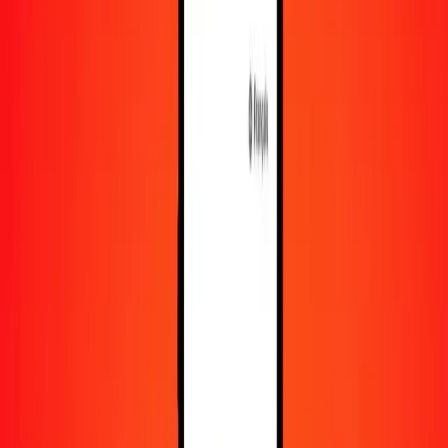
En savoir plus sur Ria Money Transfer, y compris nos
services et notre support.
Télécharger l'appli
Se connecter
S'inscrire
1,00 kina papouan-néo-guinéen en dinar bahreïni
aujourd'hui
Convertissez PGK en BHD au taux de change actuel
Montant
PGK
Converti en
BHD