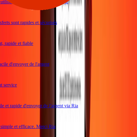
tiliser et excellents taux de change
erts sont rapides et sécurisés
 rapide et fiable
cile d'envoyer de l'argent
service
e et rapide d'envoyer de l'argent via Ria
mple et efficace. Merci Ria