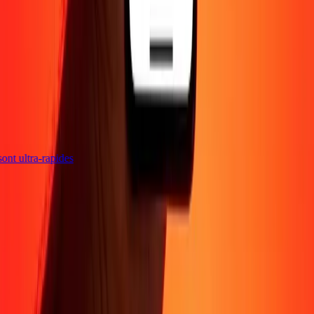
 sont ultra-rapides
Entreprise
À propos
Blog
Sécurité
Devenir agent
Promotions
Envoyer de l'argent
en ligne
Transfert d'argent international
Devenir affilié
Soutien
Politique de confidentialité
Avis sur les cookies
Conditions