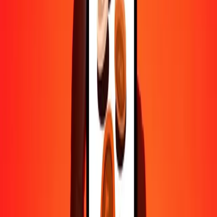
5
BHD
58,72586
PGK
25
BHD
293,62930
PGK
50
BHD
587,25861
PGK
100
BHD
1 174,51721
PGK
500
BHD
5 872,58607
PGK
1 000
BHD
11 745,17214
PGK
10 000
BHD
117 451,72141
PGK
Pourquoi choisir Ria Money Transfer pour envoyer de l'argent à
l'international
Plus de 35 ans d'expérience de confiance
Livraison rapide et pratique
Envoyez de l'argent en quelques clics vers plus de 190 pays avec
Ria.
Transferts sécurisés dans le monde entier
Soyez tranquille, nous avons effectué plus d'un milliard de transferts