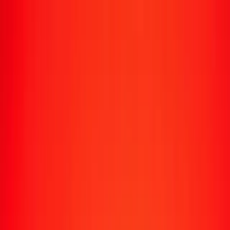
Transfert d'argent
Envoyer de l'argent vers 190+ pays
Moyens d'envoi
Envoyer de l'argent
Envoyer de l'argent en ligne
Envoyer de l'argent avec l'appli
Envoyer de l'argent en personne
Envoyer vers
Afrique
Asie
Europe
Amérique latine
Amérique du Nord
Océanie