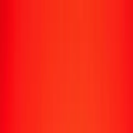
Transfert d'argent
Envoyer de l'argent vers 190+ pays
Moyens d'envoi
Envoyer de l'argent
Envoyer de l'argent en ligne
Envoyer de l'argent avec l'appli
Envoyer de l'argent en personne
Envoyer vers
Afrique
Asie
Europe
Amérique latine
Amérique du Nord
Océanie