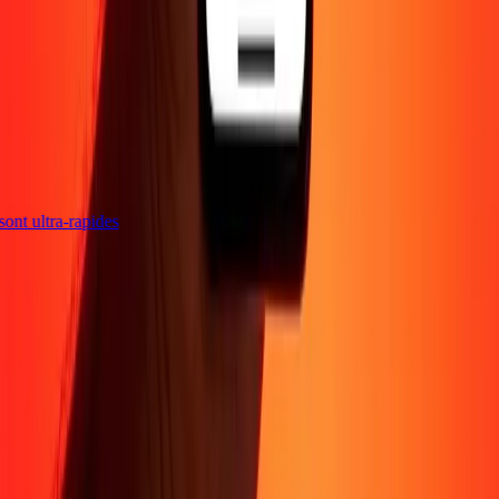
s sont ultra-rapides
Entreprise
À propos
Blog
Sécurité
Devenir agent
Promotions
Envoyer de l'argent
en ligne
Transfert d'argent international
Devenir affilié
Soutien
Politique de confidentialité
Avis sur les cookies
Conditions
générales
Sensibilisation à la fraude
Centre d'aide
Déclaration