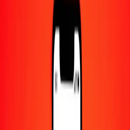
Centre d'aide
Trouvez des réponses et du support client.
Services
Encaissement de chèques, paiement de factures, et plus.
Carrières
Rejoignez l'équipe mondiale de Ria.
À propos de Ria
Découvrez notre histoire et notre mission.
Ressources