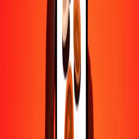
25
PGK
5,65844
PAB
50
PGK
11,31688
PAB
100
PGK
22,63377
PAB
500
PGK
113,16884
PAB
1 000
PGK
226,33767
PAB
10 000
PGK
2 263,37673
PAB
Pourquoi choisir Ria Money Transfer pour envoyer de l'argent à
l'international
Plus de 35 ans d'expérience de confiance
Livraison rapide et pratique
Envoyez de l'argent en quelques clics vers plus de 190 pays avec
Ria.
Transferts sécurisés dans le monde entier
Soyez tranquille, nous avons effectué plus d'un milliard de transferts
sécurisés.