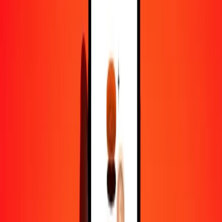
1,00 PAB = 4,41817744 PGK
balboa panaméen en kina papouan-néo-guinéen — Dernière mise à
jour 10 août 2026 00 h 00 UTC
Envoyer de l'argent
Nous utilisons le taux du marché interbancaire à titre indicatif
uniquement.
Connectez-vous pour voir les taux d'envoi réels.
Taux de change PAB en PGK aujourd'hui
Convertir balboa panaméen en kina papouan-néo-guinéen
Convertir kina papouan-néo-guinéen en balboa panaméen
PAB
PGK
1
PAB
4,41818
PGK
5
PAB
22,09089
PGK
25
PAB
110,45444
PGK
50
PAB
220,90887
PGK
100
PAB
441,81774
PGK
500
PAB
2 209,08872
PGK
1 000
PAB
4 418,17744
PGK