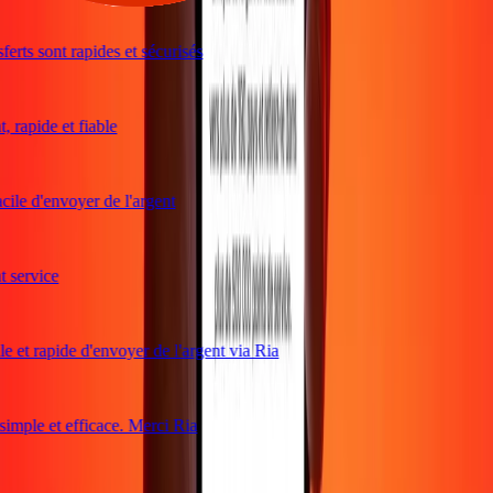
rts sont rapides et sécurisés
rapide et fiable
ile d'envoyer de l'argent
service
e et rapide d'envoyer de l'argent via Ria
mple et efficace. Merci Ria