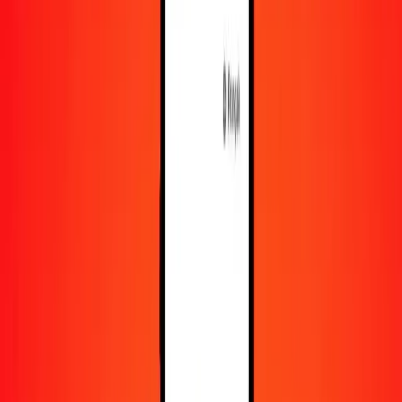
En savoir plus sur Ria Money Transfer, y compris nos
services et notre support.
Télécharger l'appli
Se connecter
S'inscrire
1,00 balboa panaméen en kina papouan-néo-
guinéen aujourd'hui
Convertissez PAB en PGK au taux de change actuel
Montant
PAB
Converti en
PGK