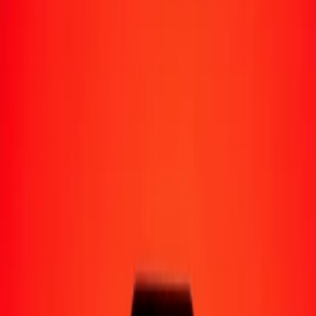
Moyens de réception
Recevoir de l'argent
Retrait en espèces
Portefeuille numérique
Livraison à domicile
Guichet automatique
Envoyer de l'argent en déplacement
Emplacements
Ressources