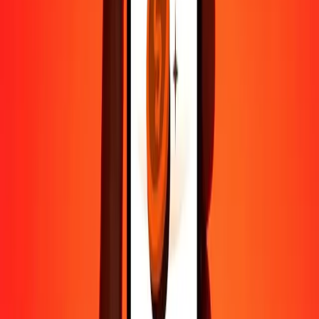
Aide de vraies personnes
Contactez notre équipe d'assistance 24h/24, 7j/7 quand vous en avez
besoin.
4,8 ★ sur Play Store
Tout faire avec l'application Ria
Envoyez de l'argent vers plus de 200 pays, suivez vos transferts,
enregistrez vos destinataires, trouvez des points de retrait à
proximité, et bien plus. Téléchargez l'application pour commencer.
Télécharger l'app
4,8 ★ sur Play Store
De confiance depuis plus de 38 ans DANS LE MONDE
Ce que disent les clients de Ria