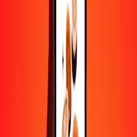
10 000
PAB
44 181,77437
PGK
Convertir balboa panaméen en kina papouan-néo-
guinéen
PAB
PGK
1
PAB
4,41818
PGK
5
PAB
22,09089
PGK
25
PAB
110,45444
PGK
50
PAB
220,90887
PGK
100
PAB
441,81774
PGK
500
PAB
2 209,08872
PGK
1 000
PAB
4 418,17744
PGK
10 000
PAB
44 181,77437
PGK
Convertir kina papouan-néo-guinéen en balboa
panaméen
PGK
PAB
1
PGK
0,22634
PAB
5
PGK
1,13169
PAB