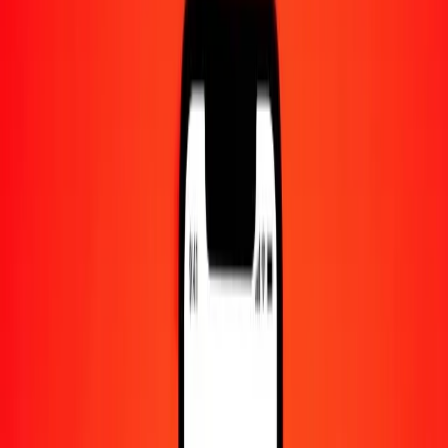
Centre d'aide
Trouvez des réponses et du support client.
Services
Encaissement de chèques, paiement de factures, et plus.
Carrières
Rejoignez l'équipe mondiale de Ria.
À propos de Ria
Découvrez notre histoire et notre mission.
Ressources