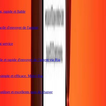
 rapide et fiable
cile d'envoyer de l'argent
service
e et rapide d'envoyer de l'argent via Ria
mple et efficace. Merci Ria
tiliser et excellents taux de change