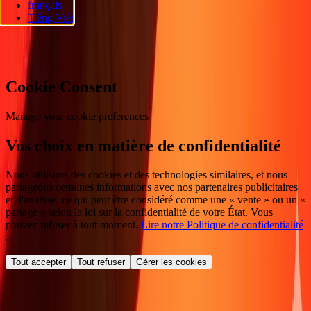
français
réservés.
Tiếng Việt
Préférences en matière de cookies
Cookie Consent
Manage your cookie preferences
Vos choix en matière de confidentialité
Nous utilisons des cookies et des technologies similaires, et nous
partageons certaines informations avec nos partenaires publicitaires
et d'analyse, ce qui peut être considéré comme une « vente » ou un «
partage » selon la loi sur la confidentialité de votre État. Vous
pouvez refuser à tout moment.
Lire notre Politique de confidentialité
.
Tout accepter
Tout refuser
Gérer les cookies