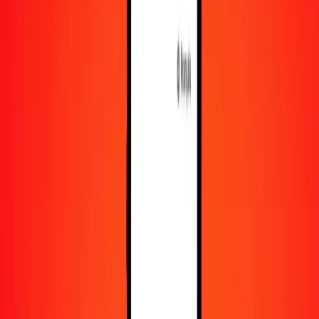
En savoir plus sur Ria Money Transfer, y compris nos
services et notre support.
Télécharger l'appli
Se connecter
S'inscrire
1,00 roupie népalaise en peso philippin aujourd'hui
Convertissez NPR en PHP au taux de change actuel
Montant
NPR
Converti en
PHP