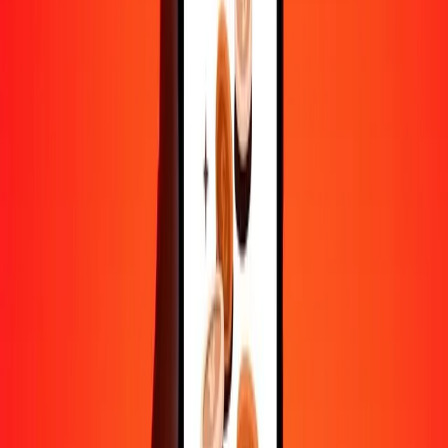
Convertir roupie népalaise en peso philippin
NPR
PHP
1
NPR
0,39888
PHP
5
NPR
1,99441
PHP
25
NPR
9,97204
PHP
50
NPR
19,94407
PHP
100
NPR
39,88815
PHP
500
NPR
199,44073
PHP
1 000
NPR
398,88147
PHP
10 000
NPR
3 988,81468
PHP
Convertir peso philippin en roupie népalaise
PHP
NPR
1
PHP
2,50701
NPR
5
PHP
12,53505
NPR
25
PHP
62,67526
NPR
50
PHP
125,35052
NPR
100
PHP
250,70104
NPR
500
PHP
1 253,50521
NPR