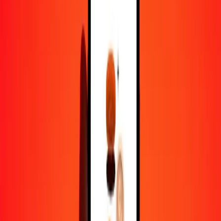
1,00 NPR = 0,39888147 PHP
roupie népalaise en peso philippin — Dernière mise à jour 9 août
2026 00 h 00 UTC
Envoyer de l'argent
Nous utilisons le taux du marché interbancaire à titre indicatif
uniquement.
Connectez-vous pour voir les taux d'envoi réels.
Taux de change NPR en PHP aujourd'hui
Convertir roupie népalaise en peso philippin
Convertir peso philippin en roupie népalaise
NPR
PHP
1
NPR
0,39888
PHP
5
NPR
1,99441
PHP
25
NPR
9,97204
PHP
50
NPR
19,94407
PHP
100
NPR
39,88815
PHP
500
NPR
199,44073
PHP
1 000
NPR
398,88147
PHP
10 000
NPR
3 988,81468
PHP