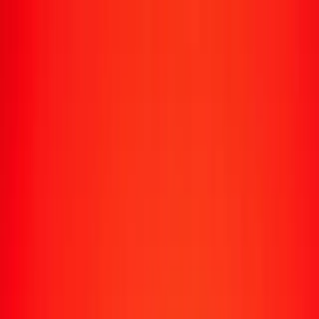
Transfert d'argent
Envoyer de l'argent vers 190+ pays
Moyens d'envoi
Envoyer de l'argent
Envoyer de l'argent en ligne
Envoyer de l'argent avec l'appli
Envoyer de l'argent en personne
Envoyer vers
Afrique
Asie
Europe
Amérique latine
Amérique du Nord
Océanie