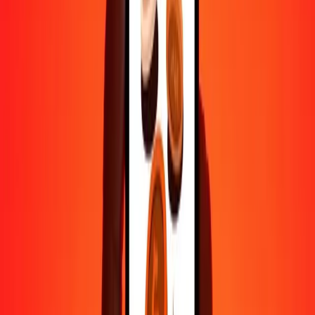
1 000
PHP
2 507,01043
NPR
10 000
PHP
25 070,10428
NPR
Pourquoi choisir Ria Money Transfer pour envoyer de l'argent à
l'international
Plus de 35 ans d'expérience de confiance
Livraison rapide et pratique
Envoyez de l'argent en quelques clics vers plus de 190 pays avec
Ria.
Transferts sécurisés dans le monde entier
Soyez tranquille, nous avons effectué plus d'un milliard de transferts
sécurisés.
Aide de vraies personnes