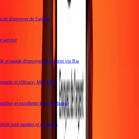
cile d'envoyer de l'argent
service
e et rapide d'envoyer de l'argent via Ria
mple et efficace. Merci Ria
tiliser et excellents taux de change
erts sont rapides et sécurisés