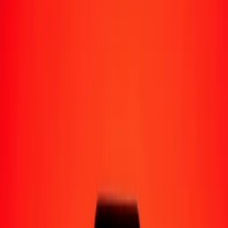
Moyens de réception
Recevoir de l'argent
Retrait en espèces
Portefeuille numérique
Livraison à domicile
Guichet automatique
Envoyer de l'argent en déplacement
Emplacements
Ressources