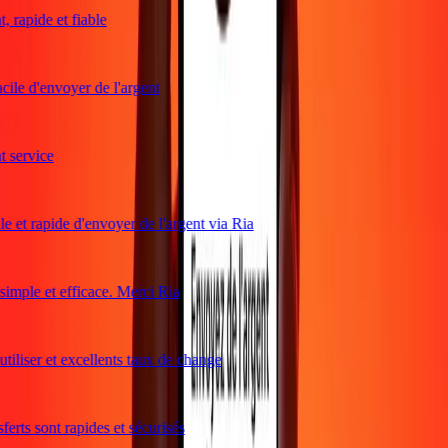
rapide et fiable
ile d'envoyer de l'argent
service
e et rapide d'envoyer de l'argent via Ria
mple et efficace. Merci Ria
tiliser et excellents taux de change
erts sont rapides et sécurisés