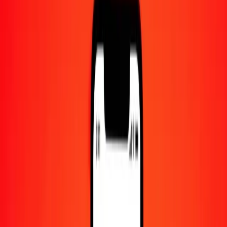
Centre d'aide
Trouvez des réponses et du support client.
Services
Encaissement de chèques, paiement de factures, et plus.
Carrières
Rejoignez l'équipe mondiale de Ria.
À propos de Ria
Découvrez notre histoire et notre mission.
Ressources