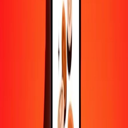
1 000
MYR
19 716,57787
ALL
10 000
MYR
197 165,77873
ALL
Convertir ringgit malais en lek albanais
MYR
ALL
1
MYR
19,71658
ALL
5
MYR
98,58289
ALL
25
MYR
492,91445
ALL
50
MYR
985,82889
ALL
100
MYR
1 971,65779
ALL
500
MYR
9 858,28894
ALL
1 000
MYR
19 716,57787
ALL
10 000
MYR
197 165,77873
ALL
Convertir lek albanais en ringgit malais
ALL
MYR
1
ALL
0,05072
MYR
5
ALL
0,25359
MYR
25
ALL
1,26797
MYR
50
ALL
2,53594
MYR
100
ALL
5,07187
MYR