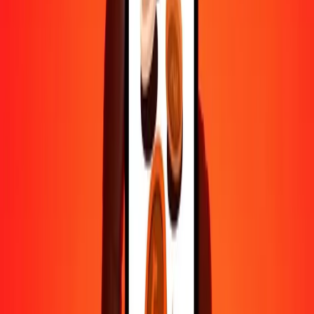
500
ALL
25,35937
MYR
1 000
ALL
50,71874
MYR
10 000
ALL
507,18741
MYR
Pourquoi choisir Ria Money Transfer pour envoyer de l'argent à
l'international
Plus de 35 ans d'expérience de confiance
Livraison rapide et pratique
Envoyez de l'argent en quelques clics vers plus de 190 pays avec
Ria.
Transferts sécurisés dans le monde entier
Soyez tranquille, nous avons effectué plus d'un milliard de transferts
sécurisés.
Aide de vraies personnes