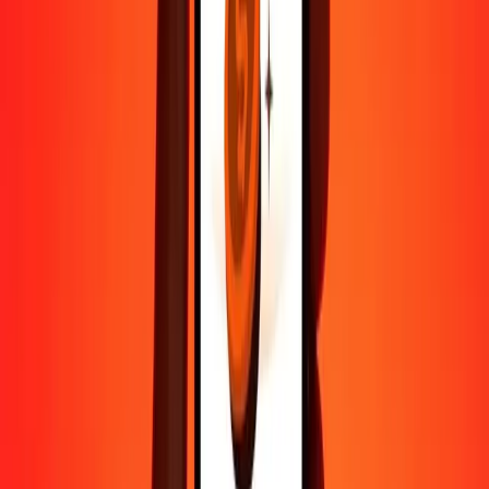
Contactez notre équipe d'assistance 24h/24, 7j/7 quand vous en avez
besoin.
4,8 ★ sur Play Store
Tout faire avec l'application Ria
Envoyez de l'argent vers plus de 200 pays, suivez vos transferts,
enregistrez vos destinataires, trouvez des points de retrait à
proximité, et bien plus. Téléchargez l'application pour commencer.
Télécharger l'app
4,8 ★ sur Play Store
De confiance depuis plus de 38 ans DANS LE MONDE
Ce que disent les clients de Ria