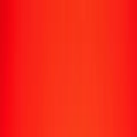
Transfert d'argent
Envoyer de l'argent vers 190+ pays
Moyens d'envoi
Envoyer de l'argent
Envoyer de l'argent en ligne
Envoyer de l'argent avec l'appli
Envoyer de l'argent en personne
Envoyer vers
Afrique
Asie
Europe
Amérique latine
Amérique du Nord
Océanie