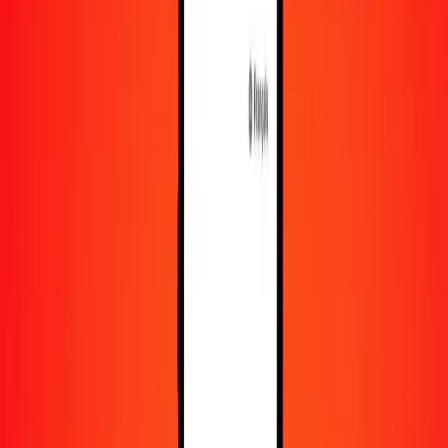
En savoir plus sur Ria Money Transfer, y compris nos
services et notre support.
Télécharger l'appli
Se connecter
S'inscrire
1,00 ringgit malais en lek albanais aujourd'hui
Convertissez MYR en ALL au taux de change actuel
Montant
MYR
Converti en
ALL