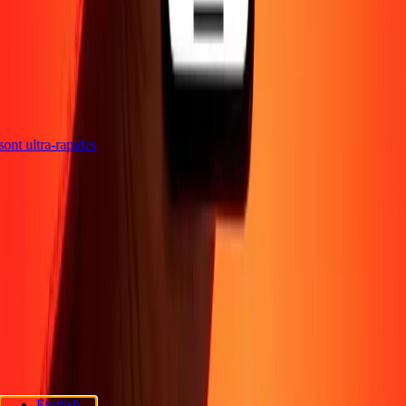
s sont ultra-rapides
Entreprise
À propos
Blog
Sécurité
Devenir agent
Promotions
Envoyer de l'argent
en ligne
Transfert d'argent international
Devenir affilié
Soutien
Politique de confidentialité
Avis sur les cookies
Conditions
générales
Sensibilisation à la fraude
Centre d'aide
Déclaration
d'accessibilité
Rapide Chèque
Services Rapide Chèque
Emplacements
Rapide Chèque
Politique de confidentialité Rapide Chèque
English