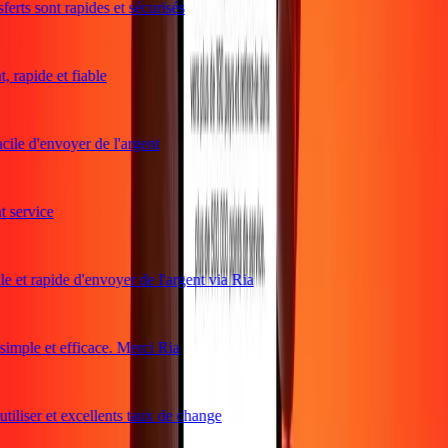
erts sont rapides et sécurisés
rapide et fiable
ile d'envoyer de l'argent
service
e et rapide d'envoyer de l'argent via Ria
mple et efficace. Merci Ria
tiliser et excellents taux de change