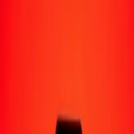
Moyens de réception
Recevoir de l'argent
Retrait en espèces
Portefeuille numérique
Livraison à domicile
Guichet automatique
Envoyer de l'argent en déplacement
Emplacements
Ressources