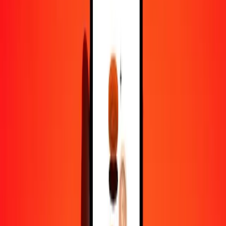
1,00 MYR = 19,71657787 ALL
ringgit malais en lek albanais — Dernière mise à jour 8 août 2026
00 h 00 UTC
Envoyer de l'argent
Nous utilisons le taux du marché interbancaire à titre indicatif
uniquement.
Connectez-vous pour voir les taux d'envoi réels.
Taux de change MYR en ALL
aujourd'hui
Convertir ringgit malais en lek albanais
Convertir lek albanais en ringgit malais
MYR
ALL
1
MYR
19,71658
ALL
5
MYR
98,58289
ALL
25
MYR
492,91445
ALL
50
MYR
985,82889
ALL
100
MYR
1 971,65779
ALL
500
MYR
9 858,28894
ALL