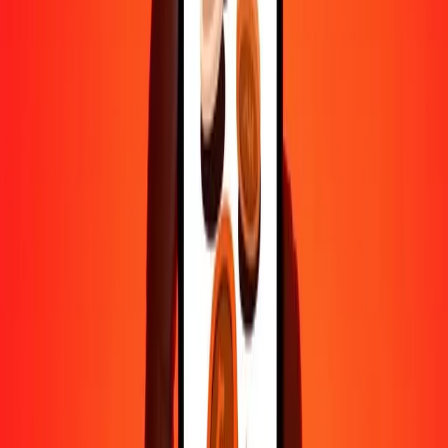
50
SDG
1,28776
MVR
100
SDG
2,57551
MVR
500
SDG
12,87757
MVR
1 000
SDG
25,75513
MVR
10 000
SDG
257,55133
MVR
Pourquoi choisir Ria Money Transfer pour envoyer de l'argent à
l'international
Plus de 35 ans d'expérience de confiance
Livraison rapide et pratique
Envoyez de l'argent en quelques clics vers plus de 190 pays avec
Ria.
Transferts sécurisés dans le monde entier
Soyez tranquille, nous avons effectué plus d'un milliard de transferts
sécurisés.