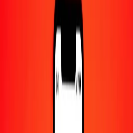
Centre d'aide
Trouvez des réponses et du support client.
Services
Encaissement de chèques, paiement de factures, et plus.
Carrières
Rejoignez l'équipe mondiale de Ria.
À propos de Ria
Découvrez notre histoire et notre mission.
Ressources