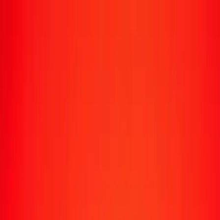
Transfert d'argent
Envoyer de l'argent vers 190+ pays
Moyens d'envoi
Envoyer de l'argent
Envoyer de l'argent en ligne
Envoyer de l'argent avec l'appli
Envoyer de l'argent en personne
Envoyer vers
Afrique
Asie
Europe
Amérique latine
Amérique du Nord
Océanie