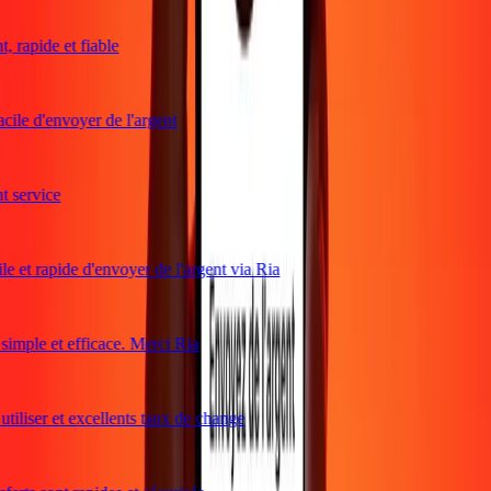
 rapide et fiable
cile d'envoyer de l'argent
service
e et rapide d'envoyer de l'argent via Ria
mple et efficace. Merci Ria
tiliser et excellents taux de change