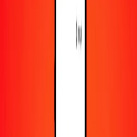
En savoir plus sur Ria Money Transfer, y compris nos
services et notre support.
Télécharger l'appli
Se connecter
S'inscrire
1,00 rufiyaa maldivienne en livre soudanaise
aujourd'hui
Convertissez MVR en SDG au taux de change actuel
Montant
MVR
Converti en
SDG