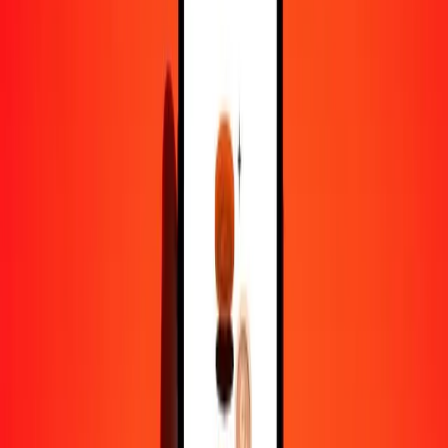
1,00 MVR = 38,82721095 SDG
rufiyaa maldivien en livre soudanaise — Dernière mise à jour 7 août
2026 00 h 00 UTC
Envoyer de l'argent
Nous utilisons le taux du marché interbancaire à titre indicatif
uniquement.
Connectez-vous pour voir les taux d'envoi réels.
Taux de change MVR en SDG
aujourd'hui
Convertir rufiyaa maldivien en livre soudanaise
Convertir livre soudanaise en rufiyaa maldivien
MVR
SDG
1
MVR
38,82721
SDG
5
MVR
194,13605
SDG
25
MVR
970,68027
SDG
50
MVR
1 941,36055
SDG
100
MVR
3 882,72109
SDG