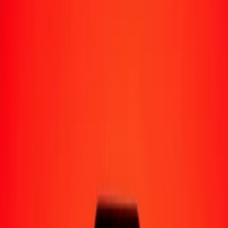
Moyens de réception
Recevoir de l'argent
Retrait en espèces
Portefeuille numérique
Livraison à domicile
Guichet automatique
Envoyer de l'argent en déplacement
Emplacements
Ressources