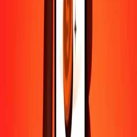
Aide de vraies personnes
Contactez notre équipe d'assistance 24h/24, 7j/7 quand vous en avez
besoin.
4,8 ★ sur Play Store
Tout faire avec l'application Ria
Envoyez de l'argent vers plus de 200 pays, suivez vos transferts,
enregistrez vos destinataires, trouvez des points de retrait à
proximité, et bien plus. Téléchargez l'application pour commencer.
Télécharger l'app
4,8 ★ sur Play Store
De confiance depuis plus de 38 ans DANS LE MONDE
Ce que disent les clients de Ria