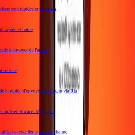
erts sont rapides et sécurisés
 rapide et fiable
cile d'envoyer de l'argent
service
e et rapide d'envoyer de l'argent via Ria
mple et efficace. Merci Ria
tiliser et excellents taux de change