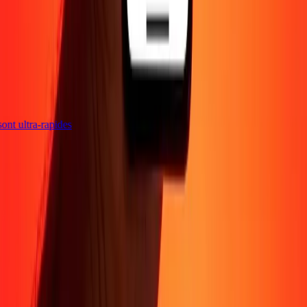
 sont ultra-rapides
Entreprise
À propos
Blog
Sécurité
Devenir agent
Promotions
Envoyer de l'argent
en ligne
Transfert d'argent international
Devenir affilié
Soutien
Politique de confidentialité
Avis sur les cookies
Conditions
générales
Sensibilisation à la fraude
Centre d'aide
Déclaration
d'accessibilité
Rapide Chèque
Services Rapide Chèque
Emplacements