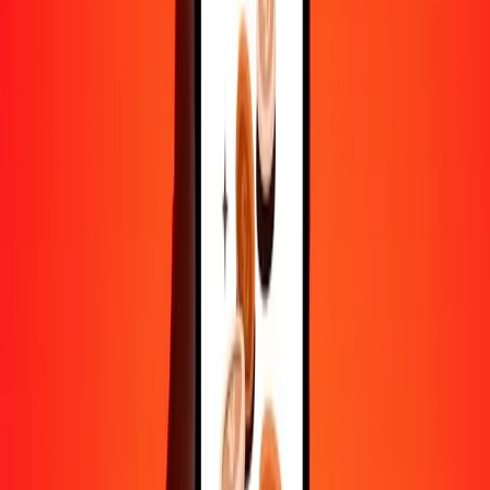
500
MVR
19 413,60547
SDG
1 000
MVR
38 827,21095
SDG
10 000
MVR
388 272,10950
SDG
Convertir rufiyaa maldivien en livre soudanaise
MVR
SDG
1
MVR
38,82721
SDG
5
MVR
194,13605
SDG
25
MVR
970,68027
SDG
50
MVR
1 941,36055
SDG
100
MVR
3 882,72109
SDG
500
MVR
19 413,60547
SDG
1 000
MVR
38 827,21095
SDG
10 000
MVR
388 272,10950
SDG
Convertir livre soudanaise en rufiyaa maldivien
SDG
MVR
1
SDG
0,02576
MVR
5
SDG
0,12878
MVR
25
SDG
0,64388
MVR