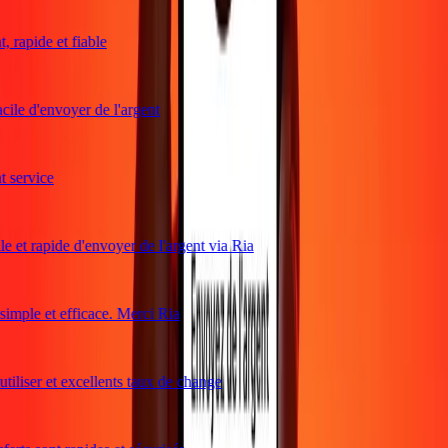
rapide et fiable
ile d'envoyer de l'argent
service
 et rapide d'envoyer de l'argent via Ria
mple et efficace. Merci Ria
iliser et excellents taux de change