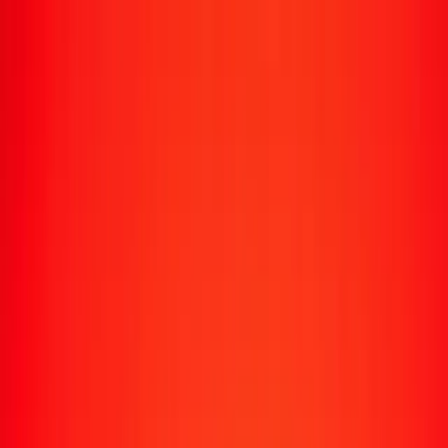
Transfert d'argent
Envoyer de l'argent vers 190+ pays
Moyens d'envoi
Envoyer de l'argent
Envoyer de l'argent en ligne
Envoyer de l'argent avec l'appli
Envoyer de l'argent en personne
Envoyer vers
Afrique
Asie
Europe
Amérique latine
Amérique du Nord
Océanie