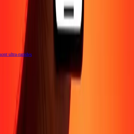
s sont ultra-rapides
Entreprise
À propos
Blog
Sécurité
Devenir agent
Promotions
Envoyer de l'argent
en ligne
Transfert d'argent international
Devenir affilié
Soutien
Politique de confidentialité
Avis sur les cookies
Conditions
générales
Sensibilisation à la fraude
Centre d'aide
Déclaration
d'accessibilité
Rapide Chèque
Services Rapide Chèque
Emplacements