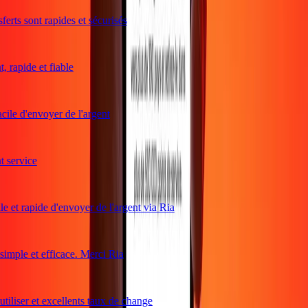
rts sont rapides et sécurisés
rapide et fiable
ile d'envoyer de l'argent
service
 et rapide d'envoyer de l'argent via Ria
mple et efficace. Merci Ria
iliser et excellents taux de change