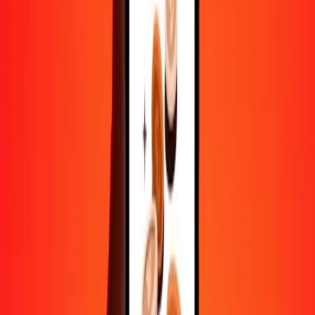
500
MOP
61,87955
BMD
1 000
MOP
123,75910
BMD
10 000
MOP
1 237,59103
BMD
Convertir pataca macanaise en dollar bermudien
MOP
BMD
1
MOP
0,12376
BMD
5
MOP
0,61880
BMD
25
MOP
3,09398
BMD
50
MOP
6,18796
BMD
100
MOP
12,37591
BMD
500
MOP
61,87955
BMD
1 000
MOP
123,75910
BMD
10 000
MOP
1 237,59103
BMD
Convertir dollar bermudien en pataca macanaise
BMD
MOP
1
BMD
8,08021
MOP
5
BMD
40,40107
MOP
25
BMD
202,00534
MOP