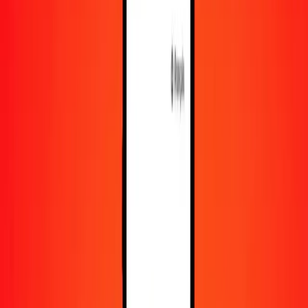
En savoir plus sur Ria Money Transfer, y compris nos
services et notre support.
Télécharger l'appli
Se connecter
S'inscrire
1,00 pataca macanaise en dollar bermudien
aujourd'hui
Convertissez MOP en BMD au taux de change actuel
Montant
MOP
Converti en
BMD