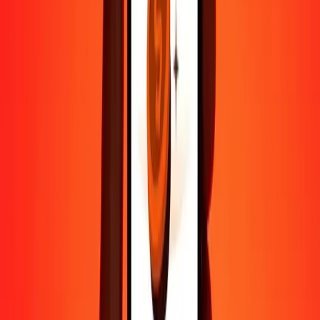
Aide de vraies personnes
Contactez notre équipe d'assistance 24h/24, 7j/7 quand vous en avez
besoin.
4,8 ★ sur Play Store
Tout faire avec l'application Ria
Envoyez de l'argent vers plus de 200 pays, suivez vos transferts,
enregistrez vos destinataires, trouvez des points de retrait à
proximité, et bien plus. Téléchargez l'application pour commencer.
Télécharger l'app
4,8 ★ sur Play Store
De confiance depuis plus de 38 ans DANS LE MONDE
Ce que disent les clients de Ria