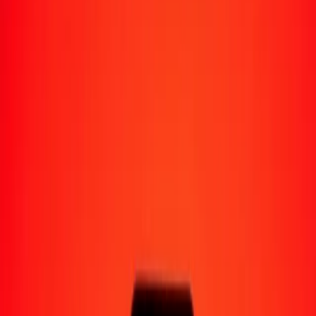
Moyens de réception
Recevoir de l'argent
Retrait en espèces
Portefeuille numérique
Livraison à domicile
Guichet automatique
Envoyer de l'argent en déplacement
Emplacements
Ressources