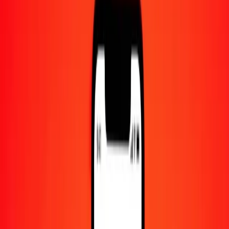
Centre d'aide
Trouvez des réponses et du support client.
Services
Encaissement de chèques, paiement de factures, et plus.
Carrières
Rejoignez l'équipe mondiale de Ria.
À propos de Ria
Découvrez notre histoire et notre mission.
Ressources