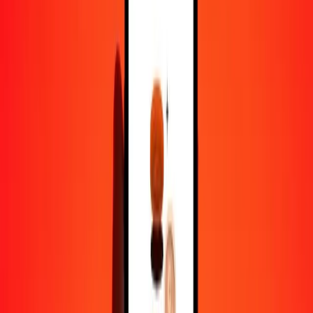
1,00 MOP = 0,12375910 BMD
pataca macanaise en dollar bermudien — Dernière mise à jour 8
août 2026 00 h 00 UTC
Envoyer de l'argent
Nous utilisons le taux du marché interbancaire à titre indicatif
uniquement.
Connectez-vous pour voir les taux d'envoi réels.
Taux de change MOP en BMD
aujourd'hui
Convertir pataca macanaise en dollar bermudien
Convertir dollar bermudien en pataca macanaise
MOP
BMD
1
MOP
0,12376
BMD
5
MOP
0,61880
BMD
25
MOP
3,09398
BMD
50
MOP
6,18796
BMD
100
MOP
12,37591
BMD