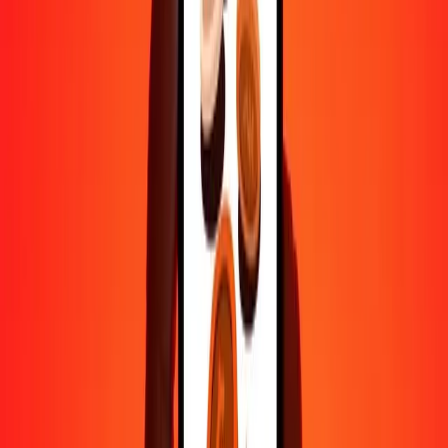
50
BMD
404,01069
MOP
100
BMD
808,02137
MOP
500
BMD
4 040,10686
MOP
1 000
BMD
8 080,21372
MOP
10 000
BMD
80 802,13717
MOP
Pourquoi choisir Ria Money Transfer pour envoyer de l'argent à
l'international
Plus de 35 ans d'expérience de confiance
Livraison rapide et pratique
Envoyez de l'argent en quelques clics vers plus de 190 pays avec
Ria.
Transferts sécurisés dans le monde entier
Soyez tranquille, nous avons effectué plus d'un milliard de transferts
sécurisés.