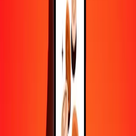
Convertir livre libanaise en leu roumain
LBP
RON
1
LBP
0,00005
RON
5
LBP
0,00025
RON
25
LBP
0,00127
RON
50
LBP
0,00254
RON
100
LBP
0,00508
RON
500
LBP
0,02539
RON
1 000
LBP
0,05078
RON
10 000
LBP
0,50775
RON
Convertir leu roumain en livre libanaise
RON
LBP
1
RON
19 694,65408
LBP
5
RON
98 473,27042
LBP
25
RON
492 366,35208
LBP
50
RON
984 732,70415
LBP
100
RON
1 969 465,40831
LBP
500
RON
9 847 327,04155
LBP