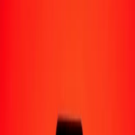
Moyens de réception
Recevoir de l'argent
Retrait en espèces
Portefeuille numérique
Livraison à domicile
Guichet automatique
Envoyer de l'argent en déplacement
Emplacements
Ressources