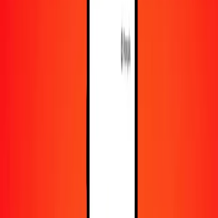
En savoir plus sur Ria Money Transfer, y compris nos
services et notre support.
Télécharger l'appli
Se connecter
S'inscrire
1,00 livre libanaise en leu roumain aujourd'hui
Convertissez LBP en RON au taux de change actuel
Montant
LBP
Converti en
RON