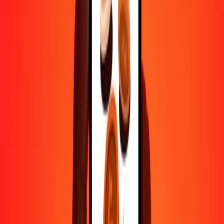
1 000
RON
19 694 654,08310
LBP
10 000
RON
196 946 540,83096
LBP
Pourquoi choisir Ria Money Transfer pour envoyer de l'argent à
l'international
Plus de 35 ans d'expérience de confiance
Livraison rapide et pratique
Envoyez de l'argent en quelques clics vers plus de 190 pays avec
Ria.
Transferts sécurisés dans le monde entier
Soyez tranquille, nous avons effectué plus d'un milliard de transferts
sécurisés.
Aide de vraies personnes