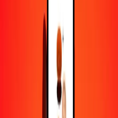
1,00 LBP = 0,00005078 RON
livre libanaise en leu roumain — Dernière mise à jour 7 août 2026
00 h 00 UTC
Envoyer de l'argent
Nous utilisons le taux du marché interbancaire à titre indicatif
uniquement.
Connectez-vous pour voir les taux d'envoi réels.
Taux de change LBP en RON aujourd'hui
Convertir livre libanaise en leu roumain
Convertir leu roumain en livre libanaise
LBP
RON
1
LBP
0,00005
RON
5
LBP
0,00025
RON
25
LBP
0,00127
RON
50
LBP
0,00254
RON
100
LBP
0,00508
RON
500
LBP
0,02539
RON
1 000
LBP
0,05078
RON
10 000
LBP
0,50775
RON