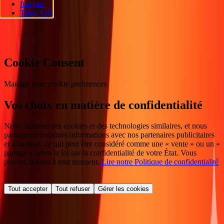
français
réservés.
Tiếng Việt
Préférences en matière de cookies
Cookie Consent
Manage your cookie preferences
Vos choix en matière de confidentialité
Nous utilisons des cookies et des technologies similaires, et nous
partageons certaines informations avec nos partenaires publicitaires
et d'analyse, ce qui peut être considéré comme une « vente » ou un «
partage » selon la loi sur la confidentialité de votre État. Vous
pouvez refuser à tout moment.
Lire notre Politique de confidentialité
.
Tout accepter
Tout refuser
Gérer les cookies