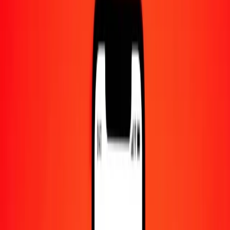
Centre d'aide
Trouvez des réponses et du support client.
Services
Encaissement de chèques, paiement de factures, et plus.
Carrières
Rejoignez l'équipe mondiale de Ria.
À propos de Ria
Découvrez notre histoire et notre mission.
Ressources