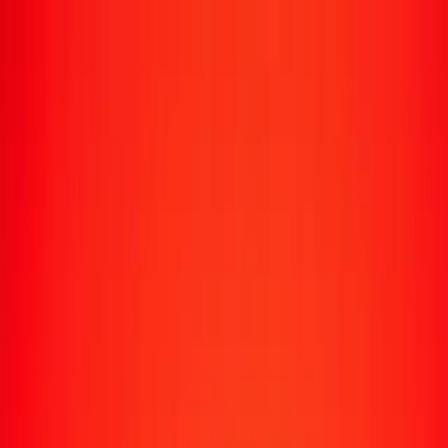
Transfert d'argent
Envoyer de l'argent vers 190+ pays
Moyens d'envoi
Envoyer de l'argent
Envoyer de l'argent en ligne
Envoyer de l'argent avec l'appli
Envoyer de l'argent en personne
Envoyer vers
Afrique
Asie
Europe
Amérique latine
Amérique du Nord
Océanie