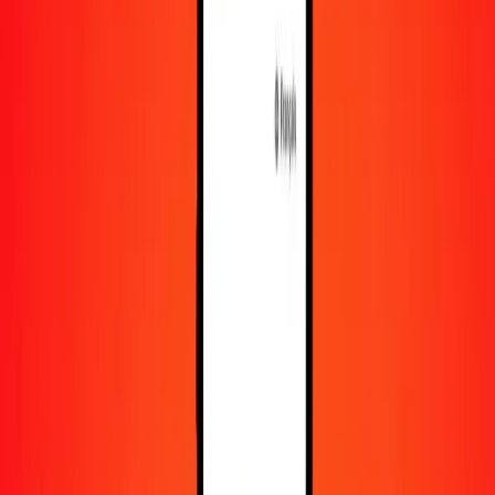
En savoir plus sur Ria Money Transfer, y compris nos
services et notre support.
Télécharger l'appli
Se connecter
S'inscrire
1,00 dollar de Hong Kong en VED aujourd'hui
Convertissez HKD en VED au taux de change actuel
Montant
HKD
Converti en
VED