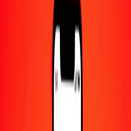
Centre d'aide
Trouvez des réponses et du support client.
Services
Encaissement de chèques, paiement de factures, et plus.
Carrières
Rejoignez l'équipe mondiale de Ria.
À propos de Ria
Découvrez notre histoire et notre mission.
Ressources