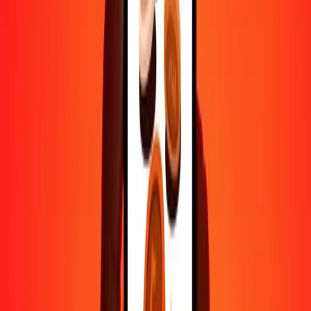
500
VED
5,20952
HKD
1 000
VED
10,41904
HKD
10 000
VED
104,19036
HKD
Pourquoi choisir Ria Money Transfer pour envoyer de l'argent à
l'international
Plus de 35 ans d'expérience de confiance
Livraison rapide et pratique
Envoyez de l'argent en quelques clics vers plus de 190 pays avec
Ria.
Transferts sécurisés dans le monde entier
Soyez tranquille, nous avons effectué plus d'un milliard de transferts
sécurisés.
Aide de vraies personnes