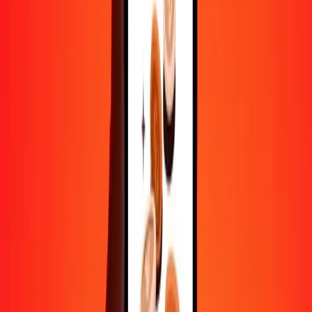
1 000
HKD
95 978,16493
VED
10 000
HKD
959 781,64932
VED
Convertir dollar de Hong Kong en VED
HKD
VED
1
HKD
95,97816
VED
5
HKD
479,89082
VED
25
HKD
2 399,45412
VED
50
HKD
4 798,90825
VED
100
HKD
9 597,81649
VED
500
HKD
47 989,08247
VED
1 000
HKD
95 978,16493
VED
10 000
HKD
959 781,64932
VED
Convertir VED en dollar de Hong Kong
VED
HKD
1
VED
0,01042
HKD
5
VED
0,05210
HKD
25
VED
0,26048
HKD
50
VED
0,52095
HKD
100
VED
1,04190
HKD