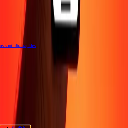
ions sont ultra-rapides
Entreprise
À propos
Blog
Sécurité
Devenir agent
Promotions
Envoyer de l'argent
en ligne
Transfert d'argent international
Devenir affilié
Soutien
Politique de confidentialité
Avis sur les cookies
Conditions
générales
Sensibilisation à la fraude
Centre d'aide
Déclaration
d'accessibilité
Rapide Chèque
Services Rapide Chèque
Emplacements
Rapide Chèque
Politique de confidentialité Rapide Chèque
English