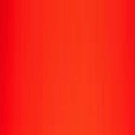
Transfert d'argent
Envoyer de l'argent vers 190+ pays
Moyens d'envoi
Envoyer de l'argent
Envoyer de l'argent en ligne
Envoyer de l'argent avec l'appli
Envoyer de l'argent en personne
Envoyer vers
Afrique
Asie
Europe
Amérique latine
Amérique du Nord
Océanie