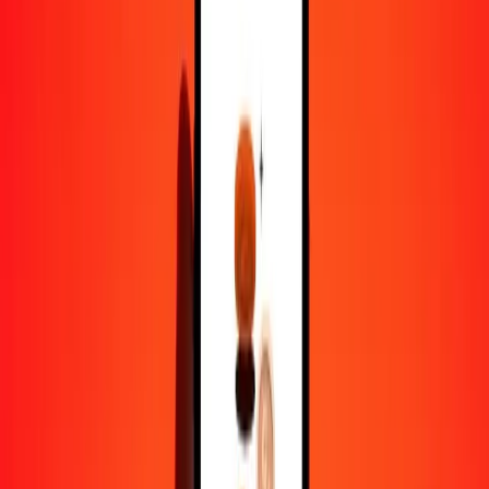
1,00 HKD = 95,97816493 VED
dollar de Hong Kong en VED — Dernière mise à jour 6 août 2026
00 h 00 UTC
Envoyer de l'argent
Nous utilisons le taux du marché interbancaire à titre indicatif
uniquement.
Connectez-vous pour voir les taux d'envoi réels.
Taux de change HKD en VED
aujourd'hui
Convertir dollar de Hong Kong en VED
Convertir VED en dollar de Hong Kong
HKD
VED
1
HKD
95,97816
VED
5
HKD
479,89082
VED
25
HKD
2 399,45412
VED
50
HKD
4 798,90825
VED
100
HKD
9 597,81649
VED
500
HKD
47 989,08247
VED