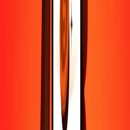
Contactez notre équipe d'assistance 24h/24, 7j/7 quand vous en avez
besoin.
4,8 ★ sur Play Store
Tout faire avec l'application Ria
Envoyez de l'argent vers plus de 200 pays, suivez vos transferts,
enregistrez vos destinataires, trouvez des points de retrait à
proximité, et bien plus. Téléchargez l'application pour commencer.
Télécharger l'app
4,8 ★ sur Play Store
De confiance depuis plus de 38 ans DANS LE MONDE
Ce que disent les clients de Ria