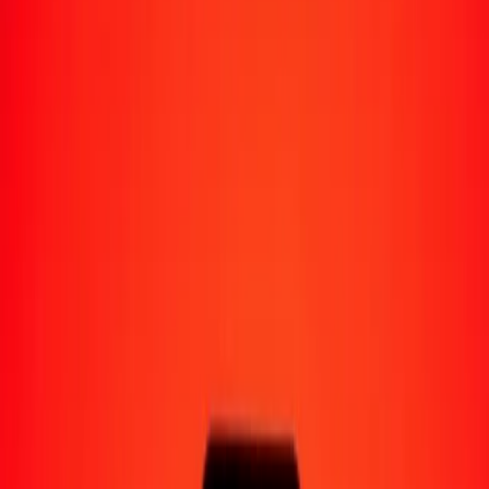
Moyens de réception
Recevoir de l'argent
Retrait en espèces
Portefeuille numérique
Livraison à domicile
Guichet automatique
Envoyer de l'argent en déplacement
Emplacements
Ressources