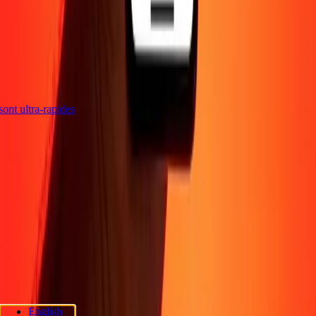
s sont ultra-rapides
Entreprise
À propos
Blog
Sécurité
Devenir agent
Promotions
Envoyer de l'argent
en ligne
Transfert d'argent international
Devenir affilié
Soutien
Politique de confidentialité
Avis sur les cookies
Conditions
générales
Sensibilisation à la fraude
Centre d'aide
Déclaration
d'accessibilité
Rapide Chèque
Services Rapide Chèque
Emplacements
Rapide Chèque
Politique de confidentialité Rapide Chèque
English