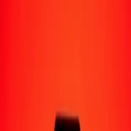
Moyens de réception
Recevoir de l'argent
Retrait en espèces
Portefeuille numérique
Livraison à domicile
Guichet automatique
Envoyer de l'argent en déplacement
Emplacements
Ressources