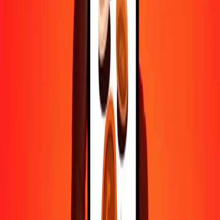
500
BSD
104 689,23827
GYD
1 000
BSD
209 378,47653
GYD
10 000
BSD
2 093 784,76533
GYD
Pourquoi choisir Ria Money Transfer pour envoyer de l'argent à
l'international
Plus de 35 ans d'expérience de confiance
Livraison rapide et pratique
Envoyez de l'argent en quelques clics vers plus de 190 pays avec
Ria.
Transferts sécurisés dans le monde entier
Soyez tranquille, nous avons effectué plus d'un milliard de transferts
sécurisés.
Aide de vraies personnes