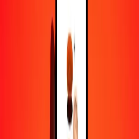
1,00 GYD = 0,00477604 BSD
dollar du Guyana en dollar bahaméen — Dernière mise à jour 9 août
2026 00 h 00 UTC
Envoyer de l'argent
Nous utilisons le taux du marché interbancaire à titre indicatif
uniquement.
Connectez-vous pour voir les taux d'envoi réels.
Taux de change GYD en BSD aujourd'hui
Convertir dollar du Guyana en dollar bahaméen
Convertir dollar bahaméen en dollar du Guyana
GYD
BSD
1
GYD
0,00478
BSD
5
GYD
0,02388
BSD
25
GYD
0,11940
BSD
50
GYD
0,23880
BSD
100
GYD
0,47760
BSD
500
GYD
2,38802
BSD
1 000
GYD
4,77604
BSD