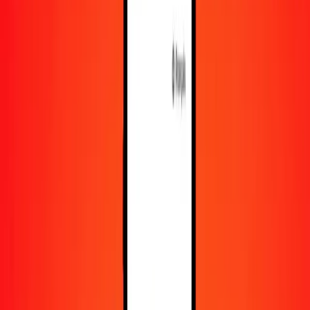
En savoir plus sur Ria Money Transfer, y compris nos
services et notre support.
Télécharger l'appli
Se connecter
S'inscrire
1,00 dollar du Guyana en dollar bahaméen
aujourd'hui
Convertissez GYD en BSD au taux de change actuel
Montant
GYD
Converti en
BSD