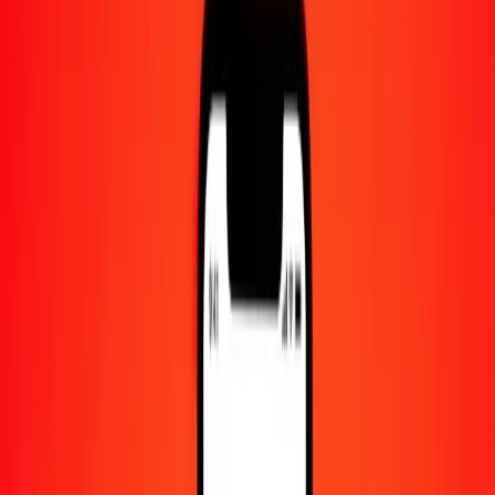
Centre d'aide
Trouvez des réponses et du support client.
Services
Encaissement de chèques, paiement de factures, et plus.
Carrières
Rejoignez l'équipe mondiale de Ria.
À propos de Ria
Découvrez notre histoire et notre mission.
Ressources