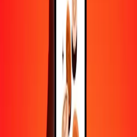
10 000
GYD
47,76040
BSD
Convertir dollar du Guyana en dollar bahaméen
GYD
BSD
1
GYD
0,00478
BSD
5
GYD
0,02388
BSD
25
GYD
0,11940
BSD
50
GYD
0,23880
BSD
100
GYD
0,47760
BSD
500
GYD
2,38802
BSD
1 000
GYD
4,77604
BSD
10 000
GYD
47,76040
BSD
Convertir dollar bahaméen en dollar du Guyana
BSD
GYD
1
BSD
209,37848
GYD
5
BSD
1 046,89238
GYD
25
BSD
5 234,46191
GYD
50
BSD
10 468,92383
GYD
100
BSD
20 937,84765
GYD