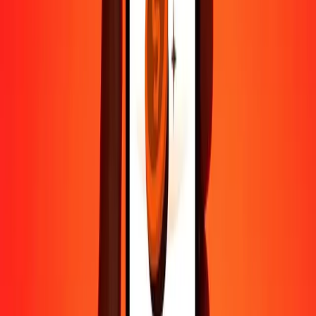
Contactez notre équipe d'assistance 24h/24, 7j/7 quand vous en avez
besoin.
4,8 ★ sur Play Store
Tout faire avec l'application Ria
Envoyez de l'argent vers plus de 200 pays, suivez vos transferts,
enregistrez vos destinataires, trouvez des points de retrait à
proximité, et bien plus. Téléchargez l'application pour commencer.
Télécharger l'app
4,8 ★ sur Play Store
De confiance depuis plus de 38 ans DANS LE MONDE
Ce que disent les clients de Ria