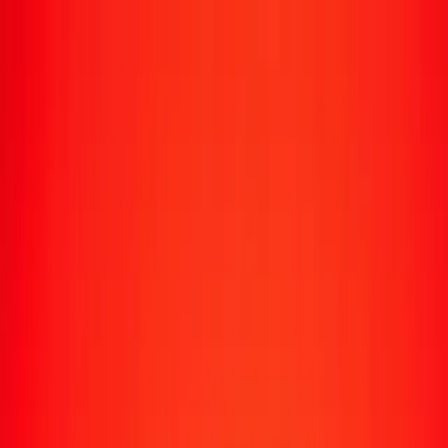
Transfert d'argent
Envoyer de l'argent vers 190+ pays
Moyens d'envoi
Envoyer de l'argent
Envoyer de l'argent en ligne
Envoyer de l'argent avec l'appli
Envoyer de l'argent en personne
Envoyer vers
Afrique
Asie
Europe
Amérique latine
Amérique du Nord
Océanie