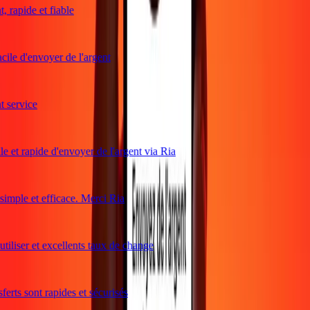
rapide et fiable
ile d'envoyer de l'argent
service
e et rapide d'envoyer de l'argent via Ria
mple et efficace. Merci Ria
tiliser et excellents taux de change
erts sont rapides et sécurisés