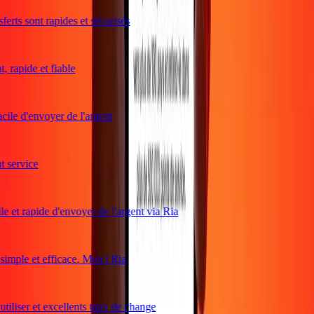
erts sont rapides et sécurisés
 rapide et fiable
cile d'envoyer de l'argent
service
e et rapide d'envoyer de l'argent via Ria
mple et efficace. Merci Ria
tiliser et excellents taux de change