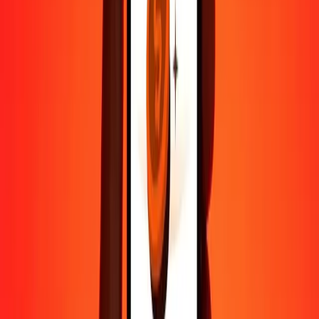
Aide de vraies personnes
Contactez notre équipe d'assistance 24h/24, 7j/7 quand vous en avez
besoin.
4,8 ★ sur Play Store
Tout faire avec l'application Ria
Envoyez de l'argent vers plus de 200 pays, suivez vos transferts,
enregistrez vos destinataires, trouvez des points de retrait à
proximité, et bien plus. Téléchargez l'application pour commencer.
Télécharger l'app
4,8 ★ sur Play Store
De confiance depuis plus de 38 ans DANS LE MONDE
Ce que disent les clients de Ria