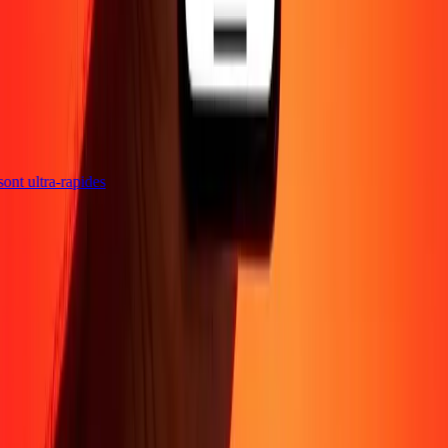
s sont ultra-rapides
Entreprise
À propos
Blog
Sécurité
Devenir agent
Promotions
Envoyer de l'argent
en ligne
Transfert d'argent international
Devenir affilié
Soutien
Politique de confidentialité
Avis sur les cookies
Conditions
générales
Sensibilisation à la fraude
Centre d'aide
Déclaration
d'accessibilité
Rapide Chèque
Services Rapide Chèque
Emplacements