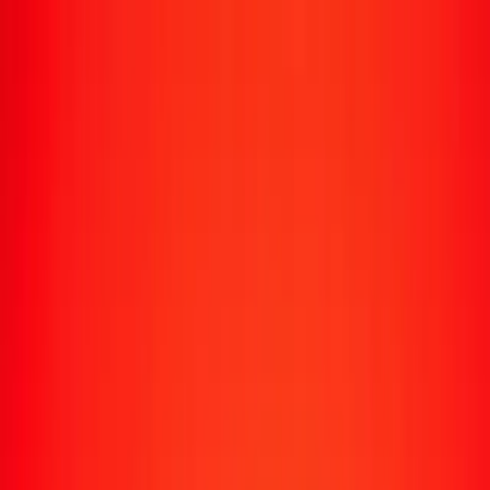
Transfert d'argent
Envoyer de l'argent vers 190+ pays
Moyens d'envoi
Envoyer de l'argent
Envoyer de l'argent en ligne
Envoyer de l'argent avec l'appli
Envoyer de l'argent en personne
Envoyer vers
Afrique
Asie
Europe
Amérique latine
Amérique du Nord
Océanie