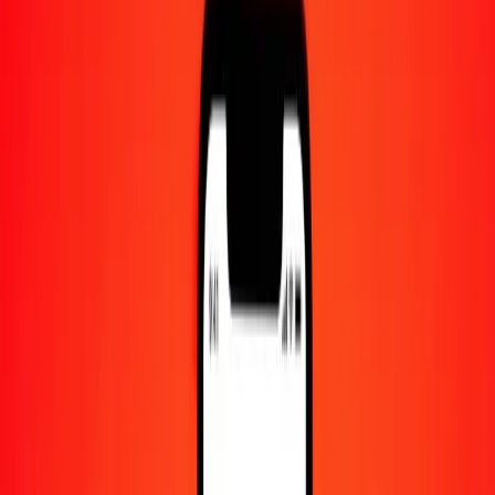
Centre d'aide
Trouvez des réponses et du support client.
Services
Encaissement de chèques, paiement de factures, et plus.
Carrières
Rejoignez l'équipe mondiale de Ria.
À propos de Ria
Découvrez notre histoire et notre mission.
Ressources