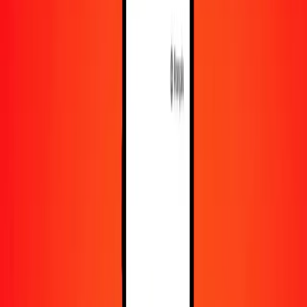
En savoir plus sur Ria Money Transfer, y compris nos
services et notre support.
Télécharger l'appli
Se connecter
S'inscrire
1,00 quetzal guatémaltèque en florin arubais
aujourd'hui
Convertissez GTQ en AWG au taux de change actuel
Montant
GTQ
Converti en
AWG