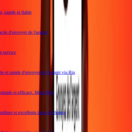
 rapide et fiable
cile d'envoyer de l'argent
service
e et rapide d'envoyer de l'argent via Ria
mple et efficace. Merci Ria
tiliser et excellents taux de change