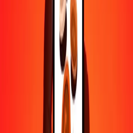
50
AWG
213,02816
GTQ
100
AWG
426,05632
GTQ
500
AWG
2 130,28160
GTQ
1 000
AWG
4 260,56319
GTQ
10 000
AWG
42 605,63192
GTQ
Pourquoi choisir Ria Money Transfer pour envoyer de l'argent à
l'international
Plus de 35 ans d'expérience de confiance
Livraison rapide et pratique
Envoyez de l'argent en quelques clics vers plus de 190 pays avec
Ria.
Transferts sécurisés dans le monde entier
Soyez tranquille, nous avons effectué plus d'un milliard de transferts
sécurisés.