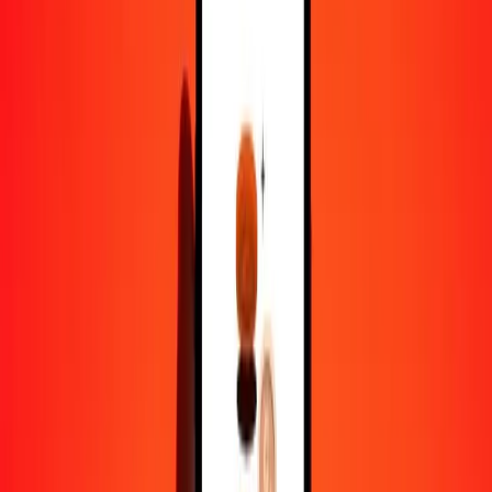
1,00 GTQ = 0,23471075 AWG
quetzal guatémaltèque en florin arubais — Dernière mise à jour 6
août 2026 00 h 00 UTC
Envoyer de l'argent
Nous utilisons le taux du marché interbancaire à titre indicatif
uniquement.
Connectez-vous pour voir les taux d'envoi réels.
Taux de change GTQ en AWG
aujourd'hui
Convertir quetzal guatémaltèque en florin arubais
Convertir florin arubais en quetzal guatémaltèque
GTQ
AWG
1
GTQ
0,23471
AWG
5
GTQ
1,17355
AWG
25
GTQ
5,86777
AWG
50
GTQ
11,73554
AWG
100
GTQ
23,47108
AWG