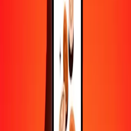
500
GTQ
117,35538
AWG
1 000
GTQ
234,71075
AWG
10 000
GTQ
2 347,10754
AWG
Convertir quetzal guatémaltèque en florin arubais
GTQ
AWG
1
GTQ
0,23471
AWG
5
GTQ
1,17355
AWG
25
GTQ
5,86777
AWG
50
GTQ
11,73554
AWG
100
GTQ
23,47108
AWG
500
GTQ
117,35538
AWG
1 000
GTQ
234,71075
AWG
10 000
GTQ
2 347,10754
AWG
Convertir florin arubais en quetzal guatémaltèque
AWG
GTQ
1
AWG
4,26056
GTQ
5
AWG
21,30282
GTQ
25
AWG
106,51408
GTQ