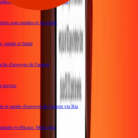
iliser et excellents taux de change
rts sont rapides et sécurisés
rapide et fiable
ile d'envoyer de l'argent
service
e et rapide d'envoyer de l'argent via Ria
mple et efficace. Merci Ria