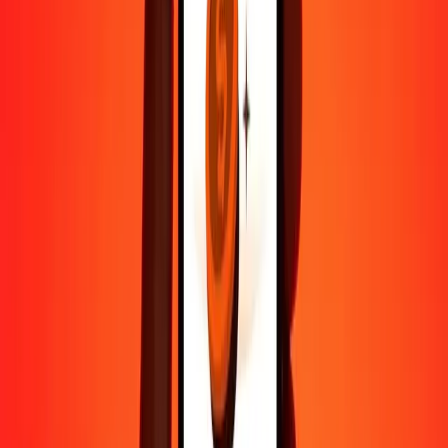
sécurisés.
Aide de vraies personnes
Contactez notre équipe d'assistance 24h/24, 7j/7 quand vous en avez
besoin.
4,8 ★ sur Play Store
Tout faire avec l'application Ria
Envoyez de l'argent vers plus de 200 pays, suivez vos transferts,
enregistrez vos destinataires, trouvez des points de retrait à
proximité, et bien plus. Téléchargez l'application pour commencer.
Télécharger l'app
4,8 ★ sur Play Store
De confiance depuis plus de 38 ans DANS LE MONDE