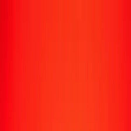
Transfert d'argent
Envoyer de l'argent vers 190+ pays
Moyens d'envoi
Envoyer de l'argent
Envoyer de l'argent en ligne
Envoyer de l'argent avec l'appli
Envoyer de l'argent en personne
Envoyer vers
Afrique
Asie
Europe
Amérique latine
Amérique du Nord
Océanie