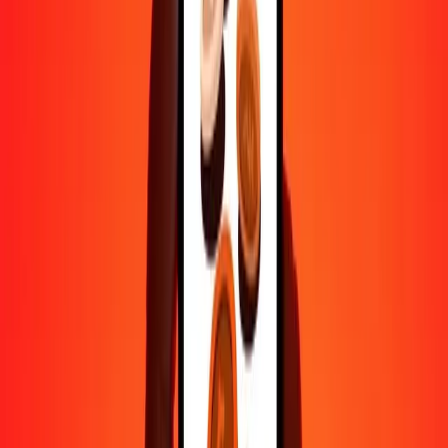
5
MRU
0,09246
FKP
25
MRU
0,46229
FKP
50
MRU
0,92459
FKP
100
MRU
1,84917
FKP
500
MRU
9,24587
FKP
1 000
MRU
18,49174
FKP
10 000
MRU
184,91739
FKP
Pourquoi choisir Ria Money Transfer pour envoyer de l'argent à
l'international
Plus de 35 ans d'expérience de confiance
Livraison rapide et pratique
Envoyez de l'argent en quelques clics vers plus de 190 pays avec
Ria.
Transferts sécurisés dans le monde entier
Soyez tranquille, nous avons effectué plus d'un milliard de transferts