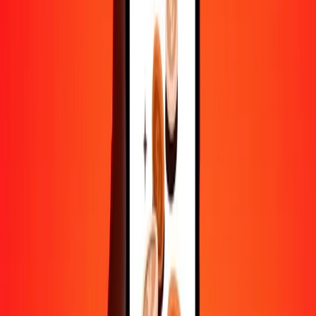
500
FKP
27 039,10040
MRU
1 000
FKP
54 078,20081
MRU
10 000
FKP
540 782,00809
MRU
Convertir livre des îles Malouines en ouguiya
mauritanien
FKP
MRU
1
FKP
54,07820
MRU
5
FKP
270,39100
MRU
25
FKP
1 351,95502
MRU
50
FKP
2 703,91004
MRU
100
FKP
5 407,82008
MRU
500
FKP
27 039,10040
MRU
1 000
FKP
54 078,20081
MRU
10 000
FKP
540 782,00809
MRU
Convertir ouguiya mauritanien en livre des îles
Malouines
MRU
FKP
1
MRU
0,01849
FKP