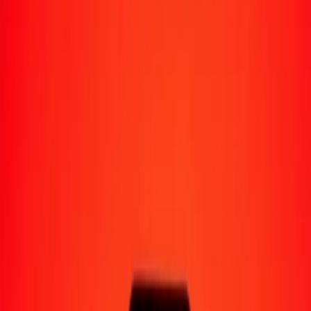
Moyens de réception
Recevoir de l'argent
Retrait en espèces
Portefeuille numérique
Livraison à domicile
Guichet automatique
Envoyer de l'argent en déplacement
Emplacements
Ressources