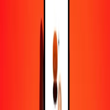
1,00 FKP = 54,07820081 MRU
livre des îles Malouines en ouguiya mauritanien — Dernière mise à
jour 9 août 2026 00 h 00 UTC
Envoyer de l'argent
Nous utilisons le taux du marché interbancaire à titre indicatif
uniquement.
Connectez-vous pour voir les taux d'envoi réels.
Taux de change FKP en MRU
aujourd'hui
Convertir livre des îles Malouines en ouguiya mauritanien
Convertir ouguiya mauritanien en livre des îles Malouines
FKP
MRU
1
FKP
54,07820
MRU
5
FKP
270,39100
MRU
25
FKP
1 351,95502
MRU
50
FKP
2 703,91004
MRU
100
FKP
5 407,82008
MRU