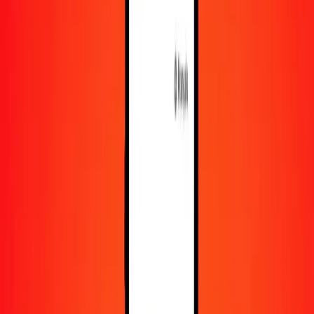
En savoir plus sur Ria Money Transfer, y compris nos
services et notre support.
Télécharger l'appli
Se connecter
S'inscrire
1,00 livre des îles Malouines en ouguiya mauritanien
aujourd'hui
Convertissez FKP en MRU au taux de change actuel
Montant
FKP
Converti en
MRU