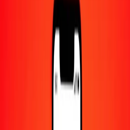
Centre d'aide
Trouvez des réponses et du support client.
Services
Encaissement de chèques, paiement de factures, et plus.
Carrières
Rejoignez l'équipe mondiale de Ria.
À propos de Ria
Découvrez notre histoire et notre mission.
Ressources