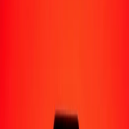
Moyens de réception
Recevoir de l'argent
Retrait en espèces
Portefeuille numérique
Livraison à domicile
Guichet automatique
Envoyer de l'argent en déplacement
Emplacements
Ressources