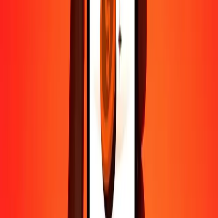
Contactez notre équipe d'assistance 24h/24, 7j/7 quand vous en avez
besoin.
4,8 ★ sur Play Store
Tout faire avec l'application Ria
Envoyez de l'argent vers plus de 200 pays, suivez vos transferts,
enregistrez vos destinataires, trouvez des points de retrait à
proximité, et bien plus. Téléchargez l'application pour commencer.
Télécharger l'app
4,8 ★ sur Play Store
De confiance depuis plus de 38 ans DANS LE MONDE
Ce que disent les clients de Ria