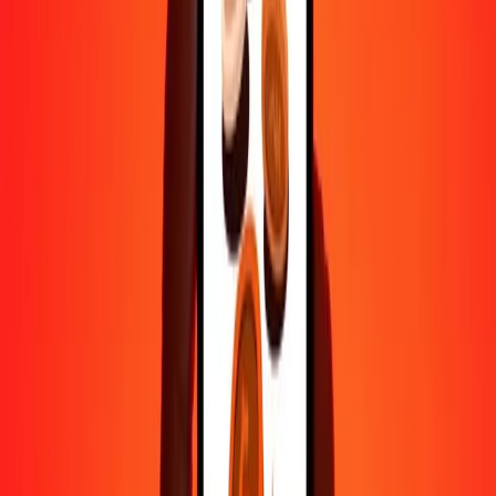
500
CRC
16,51829
ERN
1 000
CRC
33,03659
ERN
10 000
CRC
330,36587
ERN
Pourquoi choisir Ria Money Transfer pour envoyer de l'argent à
l'international
Plus de 35 ans d'expérience de confiance
Livraison rapide et pratique
Envoyez de l'argent en quelques clics vers plus de 190 pays avec
Ria.
Transferts sécurisés dans le monde entier
Soyez tranquille, nous avons effectué plus d'un milliard de transferts
sécurisés.
Aide de vraies personnes