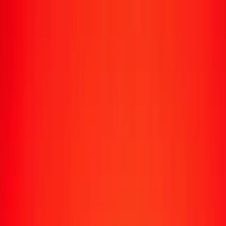
Transfert d'argent
Envoyer de l'argent vers 190+ pays
Moyens d'envoi
Envoyer de l'argent
Envoyer de l'argent en ligne
Envoyer de l'argent avec l'appli
Envoyer de l'argent en personne
Envoyer vers
Afrique
Asie
Europe
Amérique latine
Amérique du Nord
Océanie