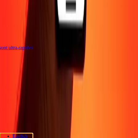
s sont ultra-rapides
Entreprise
À propos
Blog
Sécurité
Devenir agent
Promotions
Envoyer de l'argent
en ligne
Transfert d'argent international
Devenir affilié
Soutien
Politique de confidentialité
Avis sur les cookies
Conditions
générales
Sensibilisation à la fraude
Centre d'aide
Déclaration
d'accessibilité
Rapide Chèque
Services Rapide Chèque
Emplacements
Rapide Chèque
Politique de confidentialité Rapide Chèque
English