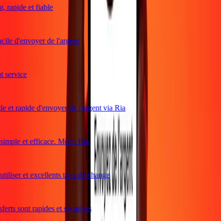
 rapide et fiable
cile d'envoyer de l'argent
service
e et rapide d'envoyer de l'argent via Ria
mple et efficace. Merci Ria
tiliser et excellents taux de change
erts sont rapides et sécurisés