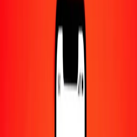
Centre d'aide
Trouvez des réponses et du support client.
Services
Encaissement de chèques, paiement de factures, et plus.
Carrières
Rejoignez l'équipe mondiale de Ria.
À propos de Ria
Découvrez notre histoire et notre mission.
Ressources