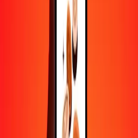
10 000
ERN
302 694,70919
CRC
Convertir nafka érythréen en colón costaricain
ERN
CRC
1
ERN
30,26947
CRC
5
ERN
151,34735
CRC
25
ERN
756,73677
CRC
50
ERN
1 513,47355
CRC
100
ERN
3 026,94709
CRC
500
ERN
15 134,73546
CRC
1 000
ERN
30 269,47092
CRC
10 000
ERN
302 694,70919
CRC
Convertir colón costaricain en nafka érythréen
CRC
ERN
1
CRC
0,03304
ERN
5
CRC
0,16518
ERN
25
CRC
0,82591
ERN
50
CRC
1,65183
ERN
100
CRC
3,30366
ERN