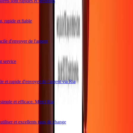
erts sont rapides et sécurisés
 rapide et fiable
cile d'envoyer de l'argent
service
e et rapide d'envoyer de l'argent via Ria
mple et efficace. Merci Ria
tiliser et excellents taux de change