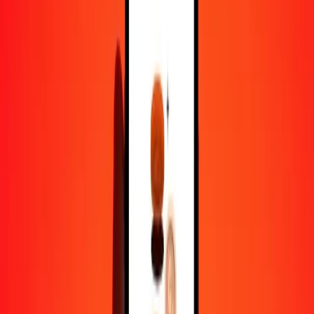
1,00 ERN = 30,26947092 CRC
nafka érythréen en colón costaricain — Dernière mise à jour 8 août
2026 00 h 00 UTC
Envoyer de l'argent
Nous utilisons le taux du marché interbancaire à titre indicatif
uniquement.
Connectez-vous pour voir les taux d'envoi réels.
Taux de change ERN en CRC aujourd'hui
Convertir nafka érythréen en colón costaricain
Convertir colón costaricain en nafka érythréen
ERN
CRC
1
ERN
30,26947
CRC
5
ERN
151,34735
CRC
25
ERN
756,73677
CRC
50
ERN
1 513,47355
CRC
100
ERN
3 026,94709
CRC
500
ERN
15 134,73546
CRC
1 000
ERN
30 269,47092
CRC