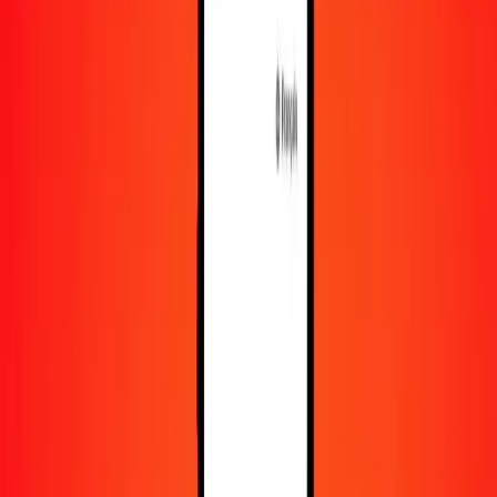
En savoir plus sur Ria Money Transfer, y compris nos
services et notre support.
Télécharger l'appli
Se connecter
S'inscrire
1,00 nafka érythréen en colón costaricain
aujourd'hui
Convertissez ERN en CRC au taux de change actuel
Montant
ERN
Converti en
CRC