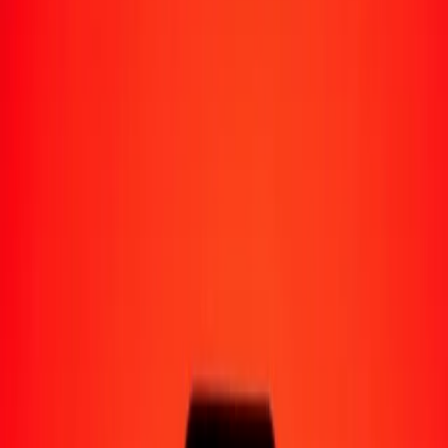
Moyens de réception
Recevoir de l'argent
Retrait en espèces
Portefeuille numérique
Livraison à domicile
Guichet automatique
Envoyer de l'argent en déplacement
Emplacements
Ressources