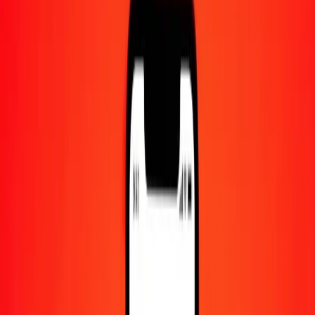
Centre d'aide
Trouvez des réponses et du support client.
Services
Encaissement de chèques, paiement de factures, et plus.
Carrières
Rejoignez l'équipe mondiale de Ria.
À propos de Ria
Découvrez notre histoire et notre mission.
Ressources