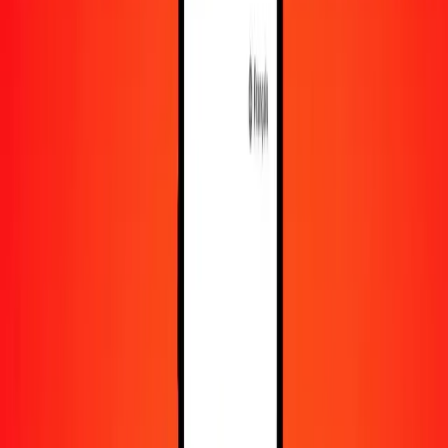
En savoir plus sur Ria Money Transfer, y compris nos
services et notre support.
Télécharger l'appli
Se connecter
S'inscrire
1,00 franc djiboutien en peso argentin aujourd'hui
Convertissez DJF en ARS au taux de change actuel
Montant
DJF
Converti en
ARS