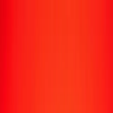
Transfert d'argent
Envoyer de l'argent vers 190+ pays
Moyens d'envoi
Envoyer de l'argent
Envoyer de l'argent en ligne
Envoyer de l'argent avec l'appli
Envoyer de l'argent en personne
Envoyer vers
Afrique
Asie
Europe
Amérique latine
Amérique du Nord
Océanie