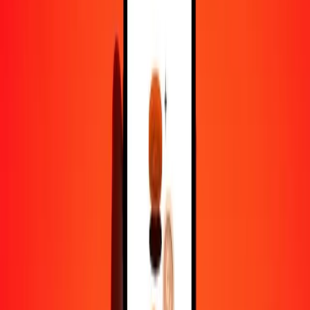
1,00 DJF = 8,40219891 ARS
franc djiboutien en peso argentin — Dernière mise à jour 10 août
2026 00 h 00 UTC
Envoyer de l'argent
Nous utilisons le taux du marché interbancaire à titre indicatif
uniquement.
Connectez-vous pour voir les taux d'envoi réels.
Taux de change DJF en ARS aujourd'hui
Convertir franc djiboutien en peso argentin
Convertir peso argentin en franc djiboutien
DJF
ARS
1
DJF
8,40220
ARS
5
DJF
42,01099
ARS
25
DJF
210,05497
ARS
50
DJF
420,10995
ARS
100
DJF
840,21989
ARS
500
DJF
4 201,09946
ARS
1 000
DJF
8 402,19891
ARS
10 000
DJF
84 021,98912
ARS