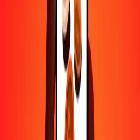
1 000
ARS
119,01646
DJF
10 000
ARS
1 190,16463
DJF
Pourquoi choisir Ria Money Transfer pour envoyer de l'argent à
l'international
Plus de 35 ans d'expérience de confiance
Livraison rapide et pratique
Envoyez de l'argent en quelques clics vers plus de 190 pays avec
Ria.
Transferts sécurisés dans le monde entier
Soyez tranquille, nous avons effectué plus d'un milliard de transferts
sécurisés.
Aide de vraies personnes