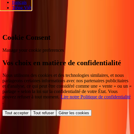
français
réservés.
Tiếng Việt
Préférences en matière de cookies
Cookie Consent
Manage your cookie preferences
Vos choix en matière de confidentialité
Nous utilisons des cookies et des technologies similaires, et nous
partageons certaines informations avec nos partenaires publicitaires
et d'analyse, ce qui peut être considéré comme une « vente » ou un «
partage » selon la loi sur la confidentialité de votre État. Vous
pouvez refuser à tout moment.
Lire notre Politique de confidentialité
.
Tout accepter
Tout refuser
Gérer les cookies