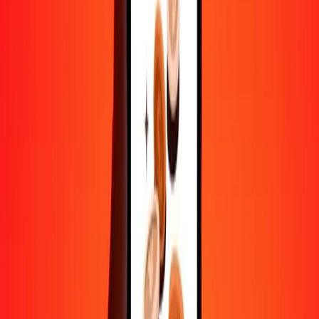
Convertir franc djiboutien en peso argentin
DJF
ARS
1
DJF
8,40220
ARS
5
DJF
42,01099
ARS
25
DJF
210,05497
ARS
50
DJF
420,10995
ARS
100
DJF
840,21989
ARS
500
DJF
4 201,09946
ARS
1 000
DJF
8 402,19891
ARS
10 000
DJF
84 021,98912
ARS
Convertir peso argentin en franc djiboutien
ARS
DJF
1
ARS
0,11902
DJF
5
ARS
0,59508
DJF
25
ARS
2,97541
DJF
50
ARS
5,95082
DJF
100
ARS
11,90165
DJF
500
ARS
59,50823
DJF