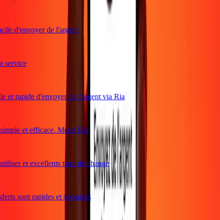
cile d'envoyer de l'argent
service
e et rapide d'envoyer de l'argent via Ria
mple et efficace. Merci Ria
tiliser et excellents taux de change
erts sont rapides et sécurisés