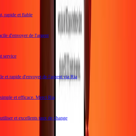
 rapide et fiable
cile d'envoyer de l'argent
service
e et rapide d'envoyer de l'argent via Ria
mple et efficace. Merci Ria
tiliser et excellents taux de change