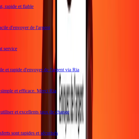
 rapide et fiable
cile d'envoyer de l'argent
service
e et rapide d'envoyer de l'argent via Ria
mple et efficace. Merci Ria
tiliser et excellents taux de change
erts sont rapides et sécurisés