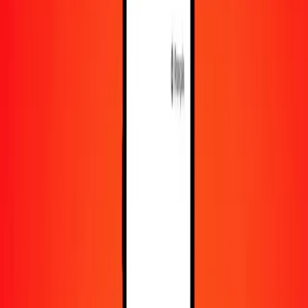
En savoir plus sur Ria Money Transfer, y compris nos
services et notre support.
Télécharger l'appli
Se connecter
S'inscrire
1,00 yuan chinois (zone extracôtière) en peso
mexicain aujourd'hui
Convertissez CNH en MXN au taux de change actuel
Montant
CNH
Converti en
MXN