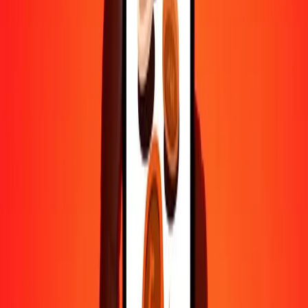
500
MXN
196,16523
CNH
1 000
MXN
392,33047
CNH
10 000
MXN
3 923,30468
CNH
Pourquoi choisir Ria Money Transfer pour envoyer de l'argent à
l'international
Plus de 35 ans d'expérience de confiance
Livraison rapide et pratique
Envoyez de l'argent en quelques clics vers plus de 190 pays avec
Ria.
Transferts sécurisés dans le monde entier
Soyez tranquille, nous avons effectué plus d'un milliard de transferts
sécurisés.
Aide de vraies personnes