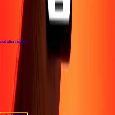
 sont ultra-rapides
Entreprise
À propos
Blog
Sécurité
Devenir agent
Promotions
Envoyer de l'argent
en ligne
Transfert d'argent international
Devenir affilié
Soutien
Politique de confidentialité
Avis sur les cookies
Conditions
générales
Sensibilisation à la fraude
Centre d'aide
Déclaration
d'accessibilité
Rapide Chèque
Services Rapide Chèque
Emplacements
Rapide Chèque
Politique de confidentialité Rapide Chèque
English