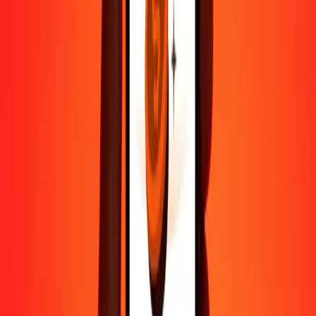
Contactez notre équipe d'assistance 24h/24, 7j/7 quand vous en avez
besoin.
4,8 ★ sur Play Store
Tout faire avec l'application Ria
Envoyez de l'argent vers plus de 200 pays, suivez vos transferts,
enregistrez vos destinataires, trouvez des points de retrait à
proximité, et bien plus. Téléchargez l'application pour commencer.
Télécharger l'app
4,8 ★ sur Play Store
De confiance depuis plus de 38 ans DANS LE MONDE
Ce que disent les clients de Ria