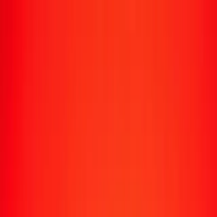
Transfert d'argent
Envoyer de l'argent vers 190+ pays
Moyens d'envoi
Envoyer de l'argent
Envoyer de l'argent en ligne
Envoyer de l'argent avec l'appli
Envoyer de l'argent en personne
Envoyer vers
Afrique
Asie
Europe
Amérique latine
Amérique du Nord
Océanie