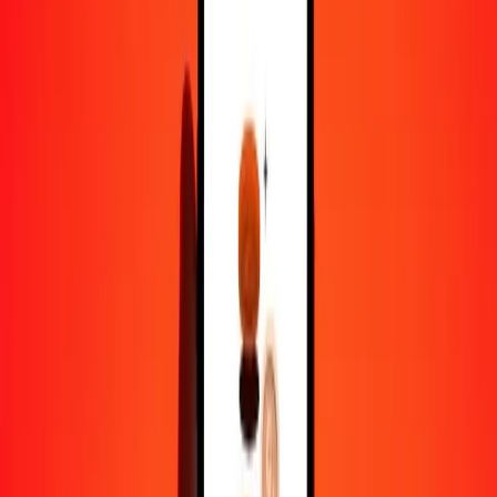
1,00 CNH = 2,54887163 MXN
CNH en peso mexicain — Dernière mise à jour 7 août 2026 00 h 00
UTC
Envoyer de l'argent
Nous utilisons le taux du marché interbancaire à titre indicatif
uniquement.
Connectez-vous pour voir les taux d'envoi réels.
Taux de change CNH en MXN
aujourd'hui
Convertir CNH en peso mexicain
Convertir peso mexicain en CNH
CNH
MXN
1
CNH
2,54887
MXN
5
CNH
12,74436
MXN
25
CNH
63,72179
MXN
50
CNH
127,44358
MXN
100
CNH
254,88716
MXN
500
CNH
1 274,43582
MXN