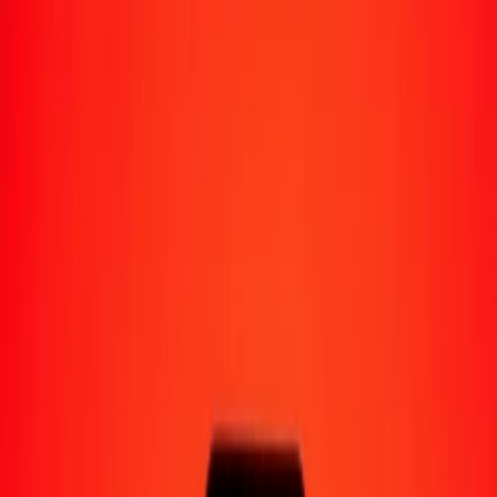
Moyens de réception
Recevoir de l'argent
Retrait en espèces
Portefeuille numérique
Livraison à domicile
Guichet automatique
Envoyer de l'argent en déplacement
Emplacements
Ressources