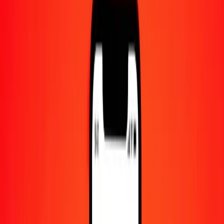
Centre d'aide
Trouvez des réponses et du support client.
Services
Encaissement de chèques, paiement de factures, et plus.
Carrières
Rejoignez l'équipe mondiale de Ria.
À propos de Ria
Découvrez notre histoire et notre mission.
Ressources