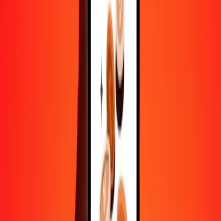
1 000
CNH
2 548,87163
MXN
10 000
CNH
25 488,71633
MXN
Convertir CNH en peso mexicain
CNH
MXN
1
CNH
2,54887
MXN
5
CNH
12,74436
MXN
25
CNH
63,72179
MXN
50
CNH
127,44358
MXN
100
CNH
254,88716
MXN
500
CNH
1 274,43582
MXN
1 000
CNH
2 548,87163
MXN
10 000
CNH
25 488,71633
MXN
Convertir peso mexicain en CNH
MXN
CNH
1
MXN
0,39233
CNH
5
MXN
1,96165
CNH
25
MXN
9,80826
CNH
50
MXN
19,61652
CNH
100
MXN
39,23305
CNH