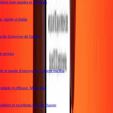
erts sont rapides et sécurisés
 rapide et fiable
cile d'envoyer de l'argent
service
e et rapide d'envoyer de l'argent via Ria
mple et efficace. Merci Ria
tiliser et excellents taux de change