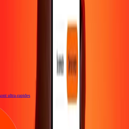
 sont ultra-rapides