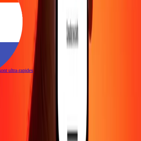
 sont ultra-rapides