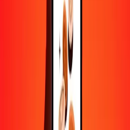
Convertir CLF en peso colombien
CLF
COP
1
CLF
138 051,50111
COP
5
CLF
690 257,50556
COP
25
CLF
3 451 287,52779
COP
50
CLF
6 902 575,05559
COP
100
CLF
13 805 150,11117
COP
500
CLF
69 025 750,55586
COP
1 000
CLF
138 051 501,11173
COP
10 000
CLF
1 380 515 011,11726
COP
Convertir peso colombien en CLF
COP
CLF
1
COP
0,00001
CLF
5
COP
0,00004
CLF
25
COP
0,00018
CLF
50
COP
0,00036
CLF
100
COP
0,00072
CLF
500
COP
0,00362
CLF