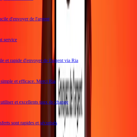
cile d'envoyer de l'argent
service
e et rapide d'envoyer de l'argent via Ria
mple et efficace. Merci Ria
tiliser et excellents taux de change
erts sont rapides et sécurisés