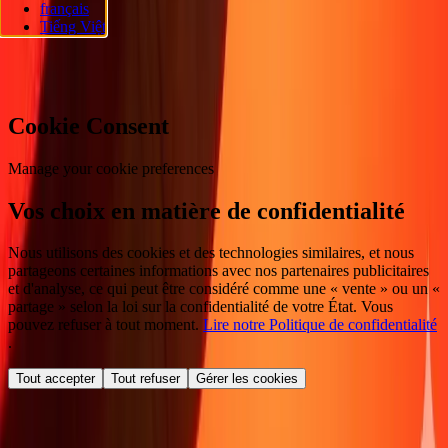
français
réservés.
Tiếng Việt
Préférences en matière de cookies
Cookie Consent
Manage your cookie preferences
Vos choix en matière de confidentialité
Nous utilisons des cookies et des technologies similaires, et nous
partageons certaines informations avec nos partenaires publicitaires
et d'analyse, ce qui peut être considéré comme une « vente » ou un «
partage » selon la loi sur la confidentialité de votre État. Vous
pouvez refuser à tout moment.
Lire notre Politique de confidentialité
.
Tout accepter
Tout refuser
Gérer les cookies