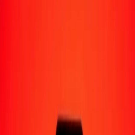
Moyens de réception
Recevoir de l'argent
Retrait en espèces
Portefeuille numérique
Livraison à domicile
Guichet automatique
Envoyer de l'argent en déplacement
Emplacements
Ressources