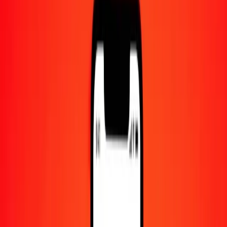
Centre d'aide
Trouvez des réponses et du support client.
Services
Encaissement de chèques, paiement de factures, et plus.
Carrières
Rejoignez l'équipe mondiale de Ria.
À propos de Ria
Découvrez notre histoire et notre mission.
Ressources