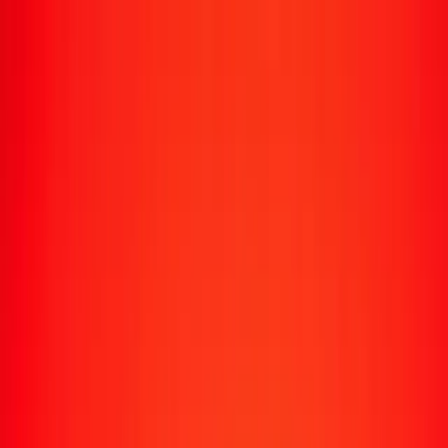
Transfert d'argent
Envoyer de l'argent vers 190+ pays
Moyens d'envoi
Envoyer de l'argent
Envoyer de l'argent en ligne
Envoyer de l'argent avec l'appli
Envoyer de l'argent en personne
Envoyer vers
Afrique
Asie
Europe
Amérique latine
Amérique du Nord
Océanie