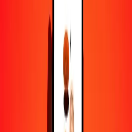
1,00 CLF = 138 051,50111173 COP
CLF en peso colombien — Dernière mise à jour 6 août 2026 00 h
00 UTC
Envoyer de l'argent
Nous utilisons le taux du marché interbancaire à titre indicatif
uniquement.
Connectez-vous pour voir les taux d'envoi réels.
Taux de change CLF en COP aujourd'hui
Convertir CLF en peso colombien
Convertir peso colombien en CLF
CLF
COP
1
CLF
138 051,50111
COP
5
CLF
690 257,50556
COP
25
CLF
3 451 287,52779
COP
50
CLF
6 902 575,05559
COP
100
CLF
13 805 150,11117
COP
500
CLF
69 025 750,55586
COP
1 000
CLF
138 051 501,11173
COP
10 000
CLF
1 380 515 011,11726
COP