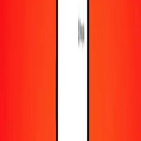
En savoir plus sur Ria Money Transfer, y compris nos
services et notre support.
Télécharger l'appli
Se connecter
S'inscrire
1,00 unité d’investissement chilienne en peso
colombien aujourd'hui
Convertissez CLF en COP au taux de change actuel
Montant
CLF
Converti en
COP