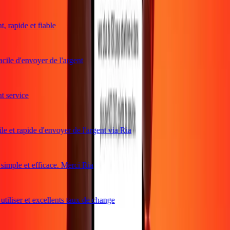
 rapide et fiable
cile d'envoyer de l'argent
service
e et rapide d'envoyer de l'argent via Ria
mple et efficace. Merci Ria
tiliser et excellents taux de change