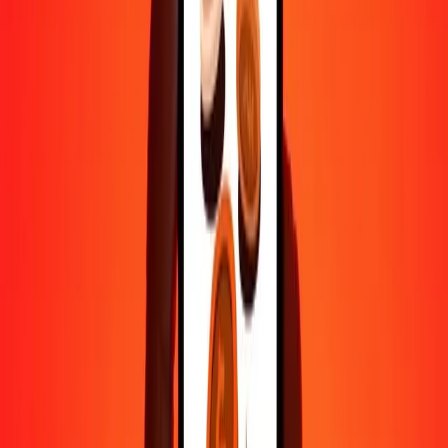
1 000
COP
0,00724
CLF
10 000
COP
0,07244
CLF
Pourquoi choisir Ria Money Transfer pour envoyer de l'argent à
l'international
Plus de 35 ans d'expérience de confiance
Livraison rapide et pratique
Envoyez de l'argent en quelques clics vers plus de 190 pays avec
Ria.
Transferts sécurisés dans le monde entier
Soyez tranquille, nous avons effectué plus d'un milliard de transferts
sécurisés.
Aide de vraies personnes