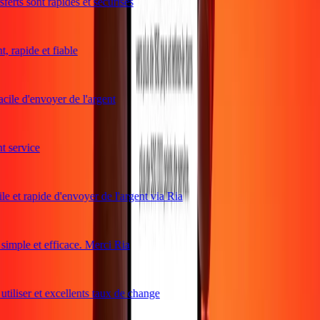
erts sont rapides et sécurisés
 rapide et fiable
cile d'envoyer de l'argent
service
e et rapide d'envoyer de l'argent via Ria
mple et efficace. Merci Ria
tiliser et excellents taux de change