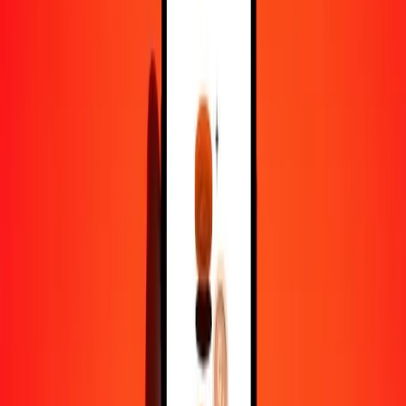
1,00 CLF = 4 111,29383060 BTN
CLF en ngultrum bouthanais — Dernière mise à jour 8 août 2026
00 h 00 UTC
Envoyer de l'argent
Nous utilisons le taux du marché interbancaire à titre indicatif
uniquement.
Connectez-vous pour voir les taux d'envoi réels.
Taux de change CLF en BTN aujourd'hui
Convertir CLF en ngultrum bouthanais
Convertir ngultrum bouthanais en CLF
CLF
BTN
1
CLF
4 111,29383
BTN
5
CLF
20 556,46915
BTN
25
CLF
102 782,34577
BTN
50
CLF
205 564,69153
BTN
100
CLF
411 129,38306
BTN
500
CLF
2 055 646,91530
BTN
1 000
CLF
4 111 293,83060
BTN