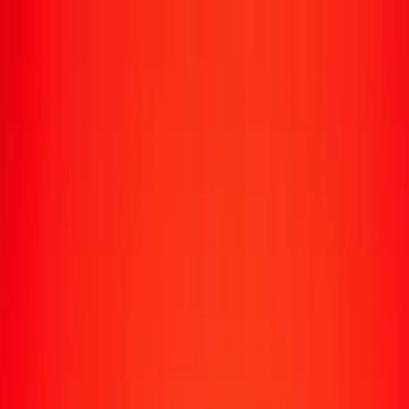
Transfert d'argent
Envoyer de l'argent vers 190+ pays
Moyens d'envoi
Envoyer de l'argent
Envoyer de l'argent en ligne
Envoyer de l'argent avec l'appli
Envoyer de l'argent en personne
Envoyer vers
Afrique
Asie
Europe
Amérique latine
Amérique du Nord
Océanie