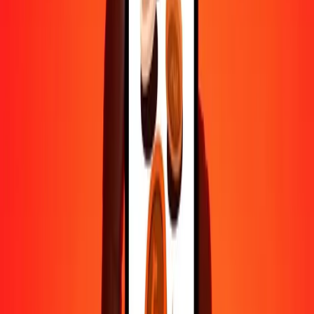
500
BTN
0,12162
CLF
1 000
BTN
0,24323
CLF
10 000
BTN
2,43232
CLF
Pourquoi choisir Ria Money Transfer pour envoyer de l'argent à
l'international
Plus de 35 ans d'expérience de confiance
Livraison rapide et pratique
Envoyez de l'argent en quelques clics vers plus de 190 pays avec
Ria.
Transferts sécurisés dans le monde entier
Soyez tranquille, nous avons effectué plus d'un milliard de transferts
sécurisés.
Aide de vraies personnes