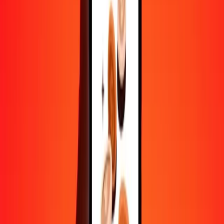
10 000
CLF
41 112 938,30603
BTN
Convertir CLF en ngultrum bouthanais
CLF
BTN
1
CLF
4 111,29383
BTN
5
CLF
20 556,46915
BTN
25
CLF
102 782,34577
BTN
50
CLF
205 564,69153
BTN
100
CLF
411 129,38306
BTN
500
CLF
2 055 646,91530
BTN
1 000
CLF
4 111 293,83060
BTN
10 000
CLF
41 112 938,30603
BTN
Convertir ngultrum bouthanais en CLF
BTN
CLF
1
BTN
0,00024
CLF
5
BTN
0,00122
CLF
25
BTN
0,00608
CLF
50
BTN
0,01216
CLF
100
BTN
0,02432
CLF