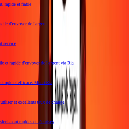
 rapide et fiable
cile d'envoyer de l'argent
service
e et rapide d'envoyer de l'argent via Ria
mple et efficace. Merci Ria
tiliser et excellents taux de change
erts sont rapides et sécurisés