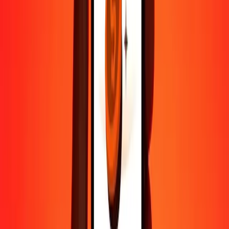
Contactez notre équipe d'assistance 24h/24, 7j/7 quand vous en avez
besoin.
4,8 ★ sur Play Store
Tout faire avec l'application Ria
Envoyez de l'argent vers plus de 200 pays, suivez vos transferts,
enregistrez vos destinataires, trouvez des points de retrait à
proximité, et bien plus. Téléchargez l'application pour commencer.
Télécharger l'app
4,8 ★ sur Play Store
De confiance depuis plus de 38 ans DANS LE MONDE
Ce que disent les clients de Ria