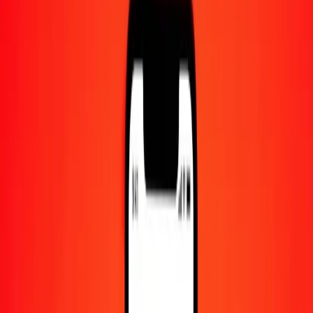
Centre d'aide
Trouvez des réponses et du support client.
Services
Encaissement de chèques, paiement de factures, et plus.
Carrières
Rejoignez l'équipe mondiale de Ria.
À propos de Ria
Découvrez notre histoire et notre mission.
Ressources