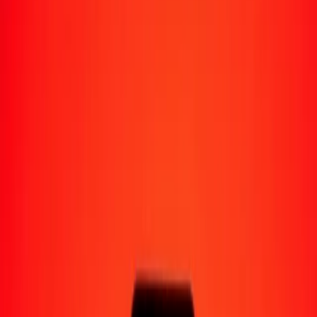
Moyens de réception
Recevoir de l'argent
Retrait en espèces
Portefeuille numérique
Livraison à domicile
Guichet automatique
Envoyer de l'argent en déplacement
Emplacements
Ressources