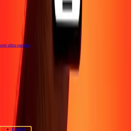
 sont ultra-rapides
Entreprise
À propos
Blog
Sécurité
Devenir agent
Promotions
Envoyer de l'argent
en ligne
Transfert d'argent international
Devenir affilié
Soutien
Politique de confidentialité
Avis sur les cookies
Conditions
générales
Sensibilisation à la fraude
Centre d'aide
Déclaration
d'accessibilité
Rapide Chèque
Services Rapide Chèque
Emplacements
Rapide Chèque
Politique de confidentialité Rapide Chèque
English