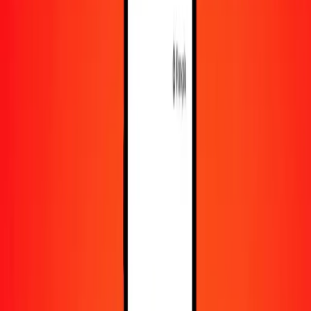
En savoir plus sur Ria Money Transfer, y compris nos
services et notre support.
Télécharger l'appli
Se connecter
S'inscrire
1,00 unité d’investissement chilienne en ngultrum
bouthanais aujourd'hui
Convertissez CLF en BTN au taux de change actuel
Montant
CLF
Converti en
BTN