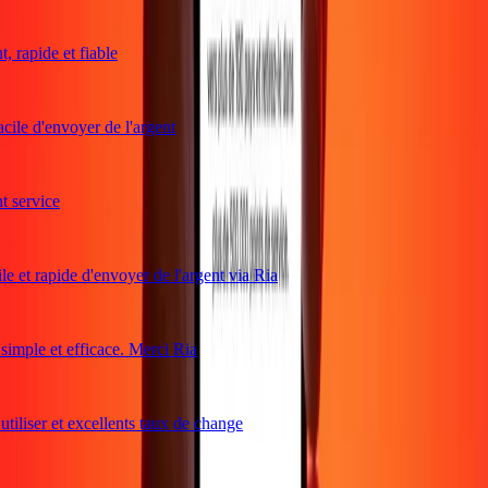
 rapide et fiable
cile d'envoyer de l'argent
service
e et rapide d'envoyer de l'argent via Ria
mple et efficace. Merci Ria
tiliser et excellents taux de change