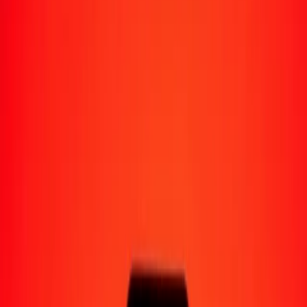
Moyens de réception
Recevoir de l'argent
Retrait en espèces
Portefeuille numérique
Livraison à domicile
Guichet automatique
Envoyer de l'argent en déplacement
Emplacements
Ressources