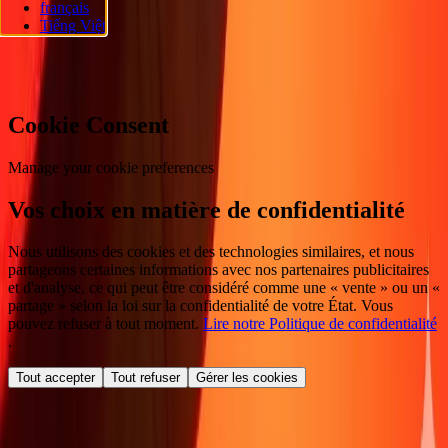
français
réservés.
Tiếng Việt
Préférences en matière de cookies
Cookie Consent
Manage your cookie preferences
Vos choix en matière de confidentialité
Nous utilisons des cookies et des technologies similaires, et nous
partageons certaines informations avec nos partenaires publicitaires
et d'analyse, ce qui peut être considéré comme une « vente » ou un «
partage » selon la loi sur la confidentialité de votre État. Vous
pouvez refuser à tout moment.
Lire notre Politique de confidentialité
.
Tout accepter
Tout refuser
Gérer les cookies