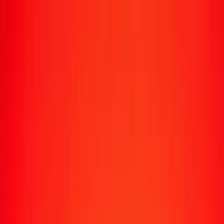
Transfert d'argent
Envoyer de l'argent vers 190+ pays
Moyens d'envoi
Envoyer de l'argent
Envoyer de l'argent en ligne
Envoyer de l'argent avec l'appli
Envoyer de l'argent en personne
Envoyer vers
Afrique
Asie
Europe
Amérique latine
Amérique du Nord
Océanie