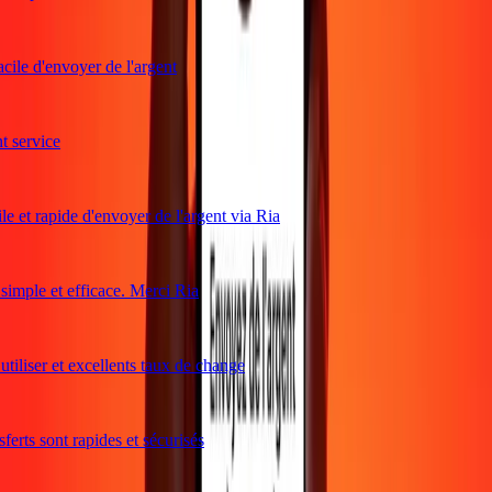
cile d'envoyer de l'argent
service
e et rapide d'envoyer de l'argent via Ria
mple et efficace. Merci Ria
tiliser et excellents taux de change
erts sont rapides et sécurisés