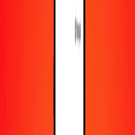
En savoir plus sur Ria Money Transfer, y compris nos
services et notre support.
Télécharger l'appli
Se connecter
S'inscrire
1,00 franc suisse en livre soudanaise aujourd'hui
Convertissez CHF en SDG au taux de change actuel
Montant
CHF
Converti en
SDG