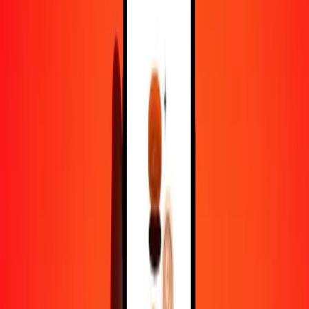
1,00 CHF = 738,80561570 SDG
franc suisse en livre soudanaise — Dernière mise à jour 7 août 2026
00 h 00 UTC
Envoyer de l'argent
Nous utilisons le taux du marché interbancaire à titre indicatif
uniquement.
Connectez-vous pour voir les taux d'envoi réels.
Taux de change CHF en SDG aujourd'hui
Convertir franc suisse en livre soudanaise
Convertir livre soudanaise en franc suisse
CHF
SDG
1
CHF
738,80562
SDG
5
CHF
3 694,02808
SDG
25
CHF
18 470,14039
SDG
50
CHF
36 940,28078
SDG
100
CHF
73 880,56157
SDG
500
CHF
369 402,80785
SDG
1 000
CHF
738 805,61570
SDG
10 000
CHF
7 388 056,15697
SDG