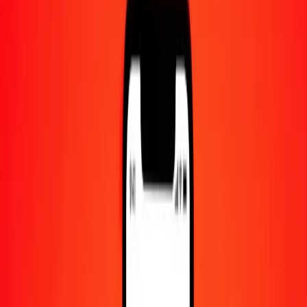
Centre d'aide
Trouvez des réponses et du support client.
Services
Encaissement de chèques, paiement de factures, et plus.
Carrières
Rejoignez l'équipe mondiale de Ria.
À propos de Ria
Découvrez notre histoire et notre mission.
Ressources