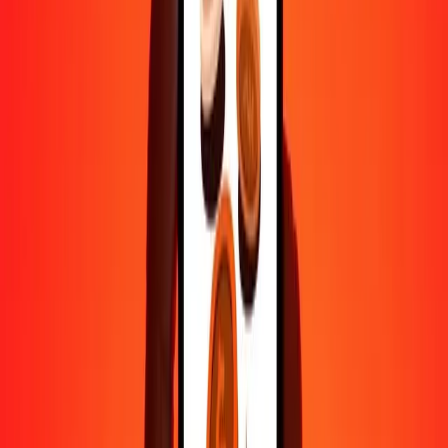
1 000
SDG
1,35354
CHF
10 000
SDG
13,53536
CHF
Pourquoi choisir Ria Money Transfer pour envoyer de l'argent à
l'international
Plus de 35 ans d'expérience de confiance
Livraison rapide et pratique
Envoyez de l'argent en quelques clics vers plus de 190 pays avec
Ria.
Transferts sécurisés dans le monde entier
Soyez tranquille, nous avons effectué plus d'un milliard de transferts
sécurisés.
Aide de vraies personnes