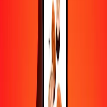
Convertir franc suisse en livre soudanaise
CHF
SDG
1
CHF
738,80562
SDG
5
CHF
3 694,02808
SDG
25
CHF
18 470,14039
SDG
50
CHF
36 940,28078
SDG
100
CHF
73 880,56157
SDG
500
CHF
369 402,80785
SDG
1 000
CHF
738 805,61570
SDG
10 000
CHF
7 388 056,15697
SDG
Convertir livre soudanaise en franc suisse
SDG
CHF
1
SDG
0,00135
CHF
5
SDG
0,00677
CHF
25
SDG
0,03384
CHF
50
SDG
0,06768
CHF
100
SDG
0,13535
CHF
500
SDG
0,67677
CHF