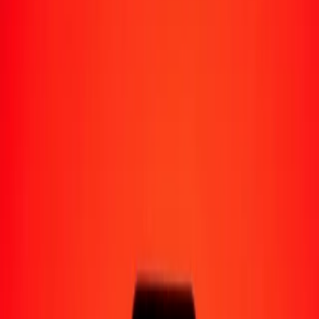
Moyens de réception
Recevoir de l'argent
Retrait en espèces
Portefeuille numérique
Livraison à domicile
Guichet automatique
Envoyer de l'argent en déplacement
Emplacements
Ressources