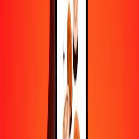
10 000
BSD
4 265 992,76533
KMF
Convertir dollar bahaméen en franc comorien
BSD
KMF
1
BSD
426,59928
KMF
5
BSD
2 132,99638
KMF
25
BSD
10 664,98191
KMF
50
BSD
21 329,96383
KMF
100
BSD
42 659,92765
KMF
500
BSD
213 299,63827
KMF
1 000
BSD
426 599,27653
KMF
10 000
BSD
4 265 992,76533
KMF
Convertir franc comorien en dollar bahaméen
KMF
BSD
1
KMF
0,00234
BSD
5
KMF
0,01172
BSD
25
KMF
0,05860
BSD
50
KMF
0,11721
BSD
100
KMF
0,23441
BSD