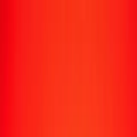
Transfert d'argent
Envoyer de l'argent vers 190+ pays
Moyens d'envoi
Envoyer de l'argent
Envoyer de l'argent en ligne
Envoyer de l'argent avec l'appli
Envoyer de l'argent en personne
Envoyer vers
Afrique
Asie
Europe
Amérique latine
Amérique du Nord
Océanie