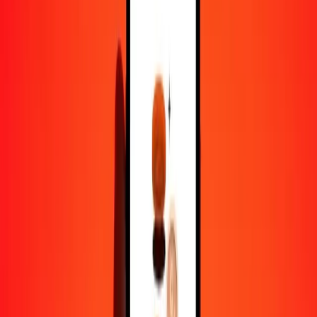
1,00 BSD = 426,59927653 KMF
dollar bahaméen en franc comorien — Dernière mise à jour 5 août
2026 00 h 00 UTC
Envoyer de l'argent
Nous utilisons le taux du marché interbancaire à titre indicatif
uniquement.
Connectez-vous pour voir les taux d'envoi réels.
Taux de change BSD en KMF aujourd'hui
Convertir dollar bahaméen en franc comorien
Convertir franc comorien en dollar bahaméen
BSD
KMF
1
BSD
426,59928
KMF
5
BSD
2 132,99638
KMF
25
BSD
10 664,98191
KMF
50
BSD
21 329,96383
KMF
100
BSD
42 659,92765
KMF
500
BSD
213 299,63827
KMF
1 000
BSD
426 599,27653
KMF