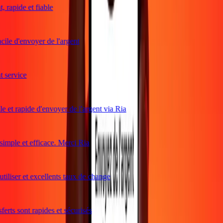
rapide et fiable
ile d'envoyer de l'argent
service
e et rapide d'envoyer de l'argent via Ria
mple et efficace. Merci Ria
tiliser et excellents taux de change
rts sont rapides et sécurisés