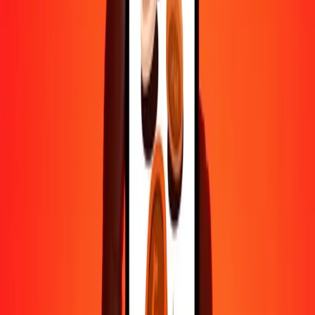
500
KMF
1,17206
BSD
1 000
KMF
2,34412
BSD
10 000
KMF
23,44120
BSD
Pourquoi choisir Ria Money Transfer pour envoyer de l'argent à
l'international
Plus de 35 ans d'expérience de confiance
Livraison rapide et pratique
Envoyez de l'argent en quelques clics vers plus de 190 pays avec
Ria.
Transferts sécurisés dans le monde entier
Soyez tranquille, nous avons effectué plus d'un milliard de transferts
sécurisés.
Aide de vraies personnes