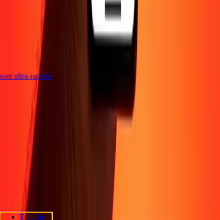
s sont ultra-rapides
Entreprise
À propos
Blog
Sécurité
Devenir agent
Promotions
Envoyer de l'argent
en ligne
Transfert d'argent international
Devenir affilié
Soutien
Politique de confidentialité
Avis sur les cookies
Conditions
générales
Sensibilisation à la fraude
Centre d'aide
Déclaration
d'accessibilité
Rapide Chèque
Services Rapide Chèque
Emplacements
Rapide Chèque
Politique de confidentialité Rapide Chèque
English