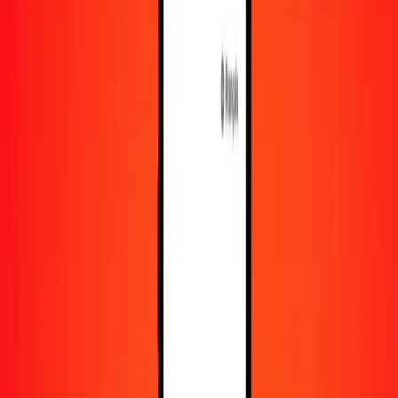
En savoir plus sur Ria Money Transfer, y compris nos
services et notre support.
Télécharger l'appli
Se connecter
S'inscrire
1,00 dollar bahaméen en franc comorien
aujourd'hui
Convertissez BSD en KMF au taux de change actuel
Montant
BSD
Converti en
KMF