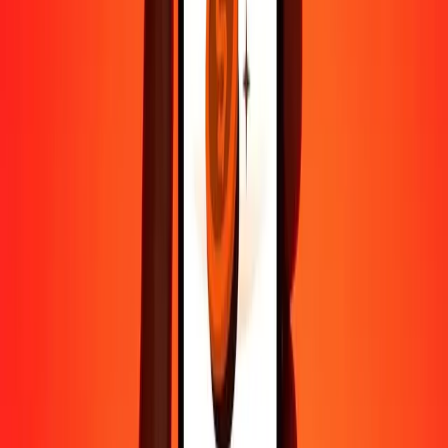
Contactez notre équipe d'assistance 24h/24, 7j/7 quand vous en avez
besoin.
4,8 ★ sur Play Store
Tout faire avec l'application Ria
Envoyez de l'argent vers plus de 200 pays, suivez vos transferts,
enregistrez vos destinataires, trouvez des points de retrait à
proximité, et bien plus. Téléchargez l'application pour commencer.
Télécharger l'app
4,8 ★ sur Play Store
De confiance depuis plus de 38 ans DANS LE MONDE
Ce que disent les clients de Ria