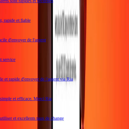
rts sont rapides et sécurisés
rapide et fiable
ile d'envoyer de l'argent
service
e et rapide d'envoyer de l'argent via Ria
mple et efficace. Merci Ria
tiliser et excellents taux de change