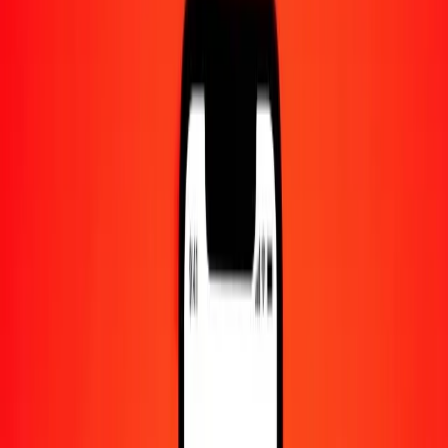
Centre d'aide
Trouvez des réponses et du support client.
Services
Encaissement de chèques, paiement de factures, et plus.
Carrières
Rejoignez l'équipe mondiale de Ria.
À propos de Ria
Découvrez notre histoire et notre mission.
Ressources