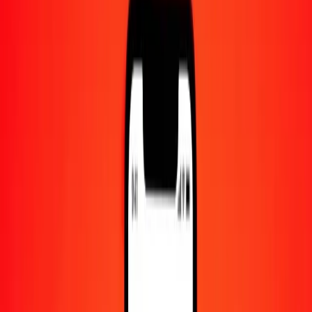
Centre d'aide
Trouvez des réponses et du support client.
Services
Encaissement de chèques, paiement de factures, et plus.
Carrières
Rejoignez l'équipe mondiale de Ria.
À propos de Ria
Découvrez notre histoire et notre mission.
Ressources