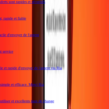
erts sont rapides et sécurisés
rapide et fiable
ile d'envoyer de l'argent
service
e et rapide d'envoyer de l'argent via Ria
mple et efficace. Merci Ria
tiliser et excellents taux de change