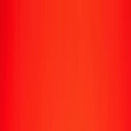
Transfert d'argent
Envoyer de l'argent vers 190+ pays
Moyens d'envoi
Envoyer de l'argent
Envoyer de l'argent en ligne
Envoyer de l'argent avec l'appli
Envoyer de l'argent en personne
Envoyer vers
Afrique
Asie
Europe
Amérique latine
Amérique du Nord
Océanie