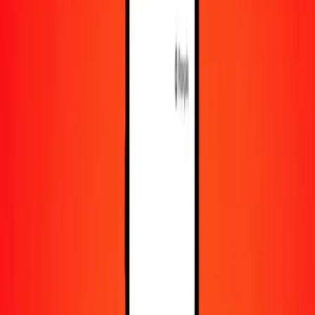
En savoir plus sur Ria Money Transfer, y compris nos
services et notre support.
Télécharger l'appli
Se connecter
S'inscrire
1,00 dinar bahreïni en dollar jamaïcain aujourd'hui
Convertissez BHD en JMD au taux de change actuel
Montant
BHD
Converti en
JMD