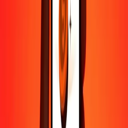
Contactez notre équipe d'assistance 24h/24, 7j/7 quand vous en avez
besoin.
4,8 ★ sur Play Store
Tout faire avec l'application Ria
Envoyez de l'argent vers plus de 200 pays, suivez vos transferts,
enregistrez vos destinataires, trouvez des points de retrait à
proximité, et bien plus. Téléchargez l'application pour commencer.
Télécharger l'app
4,8 ★ sur Play Store
De confiance depuis plus de 38 ans DANS LE MONDE
Ce que disent les clients de Ria