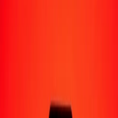
Moyens de réception
Recevoir de l'argent
Retrait en espèces
Portefeuille numérique
Livraison à domicile
Guichet automatique
Envoyer de l'argent en déplacement
Emplacements
Ressources