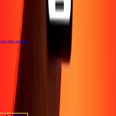
s sont ultra-rapides
Entreprise
À propos
Blog
Sécurité
Devenir agent
Promotions
Envoyer de l'argent
en ligne
Transfert d'argent international
Devenir affilié
Soutien
Politique de confidentialité
Avis sur les cookies
Conditions
générales
Sensibilisation à la fraude
Centre d'aide
Déclaration
d'accessibilité
Rapide Chèque
Services Rapide Chèque
Emplacements
Rapide Chèque
Politique de confidentialité Rapide Chèque
English