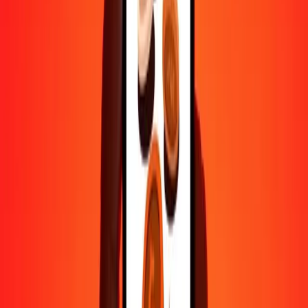
500
JMD
1,18637
BHD
1 000
JMD
2,37275
BHD
10 000
JMD
23,72749
BHD
Pourquoi choisir Ria Money Transfer pour envoyer de l'argent à
l'international
Plus de 35 ans d'expérience de confiance
Livraison rapide et pratique
Envoyez de l'argent en quelques clics vers plus de 190 pays avec
Ria.
Transferts sécurisés dans le monde entier
Soyez tranquille, nous avons effectué plus d'un milliard de transferts
sécurisés.
Aide de vraies personnes