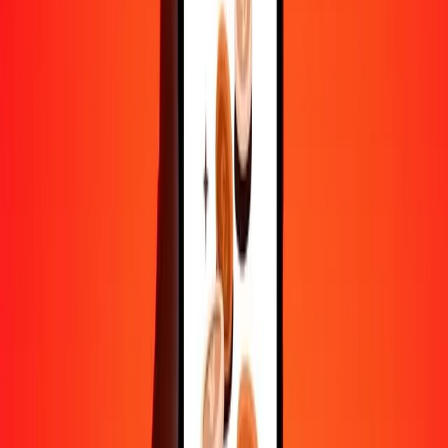
1 000
BHD
421 452,08245
JMD
10 000
BHD
4 214 520,82455
JMD
Convertir dinar bahreïni en dollar jamaïcain
BHD
JMD
1
BHD
421,45208
JMD
5
BHD
2 107,26041
JMD
25
BHD
10 536,30206
JMD
50
BHD
21 072,60412
JMD
100
BHD
42 145,20825
JMD
500
BHD
210 726,04123
JMD
1 000
BHD
421 452,08245
JMD
10 000
BHD
4 214 520,82455
JMD
Convertir dollar jamaïcain en dinar bahreïni
JMD
BHD
1
JMD
0,00237
BHD
5
JMD
0,01186
BHD
25
JMD
0,05932
BHD
50
JMD
0,11864
BHD
100
JMD
0,23727
BHD