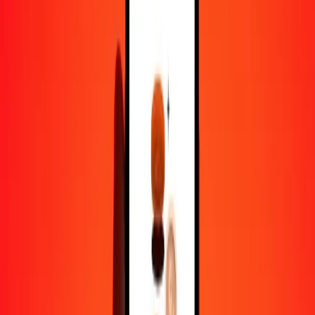
1,00 BHD = 421,45208245 JMD
dinar bahreïni en dollar jamaïcain — Dernière mise à jour 7 août
2026 00 h 00 UTC
Envoyer de l'argent
Nous utilisons le taux du marché interbancaire à titre indicatif
uniquement.
Connectez-vous pour voir les taux d'envoi réels.
Taux de change BHD en JMD
aujourd'hui
Convertir dinar bahreïni en dollar jamaïcain
Convertir dollar jamaïcain en dinar bahreïni
BHD
JMD
1
BHD
421,45208
JMD
5
BHD
2 107,26041
JMD
25
BHD
10 536,30206
JMD
50
BHD
21 072,60412
JMD
100
BHD
42 145,20825
JMD
500
BHD
210 726,04123
JMD