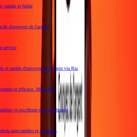
rapide et fiable
ile d'envoyer de l'argent
service
e et rapide d'envoyer de l'argent via Ria
mple et efficace. Merci Ria
tiliser et excellents taux de change
erts sont rapides et sécurisés