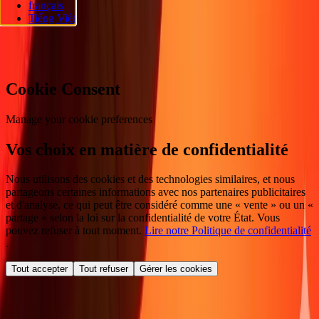
français
réservés.
Tiếng Việt
Préférences en matière de cookies
Cookie Consent
Manage your cookie preferences
Vos choix en matière de confidentialité
Nous utilisons des cookies et des technologies similaires, et nous
partageons certaines informations avec nos partenaires publicitaires
et d'analyse, ce qui peut être considéré comme une « vente » ou un «
partage » selon la loi sur la confidentialité de votre État. Vous
pouvez refuser à tout moment.
Lire notre Politique de confidentialité
.
Tout accepter
Tout refuser
Gérer les cookies