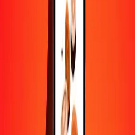
Convertir taka bangladeshi en peso argentin
BDT
ARS
1
BDT
12,09735
ARS
5
BDT
60,48673
ARS
25
BDT
302,43366
ARS
50
BDT
604,86732
ARS
100
BDT
1 209,73464
ARS
500
BDT
6 048,67319
ARS
1 000
BDT
12 097,34638
ARS
10 000
BDT
120 973,46382
ARS
Convertir peso argentin en taka bangladeshi
ARS
BDT
1
ARS
0,08266
BDT
5
ARS
0,41331
BDT
25
ARS
2,06657
BDT
50
ARS
4,13314
BDT
100
ARS
8,26628
BDT
500
ARS
41,33138
BDT