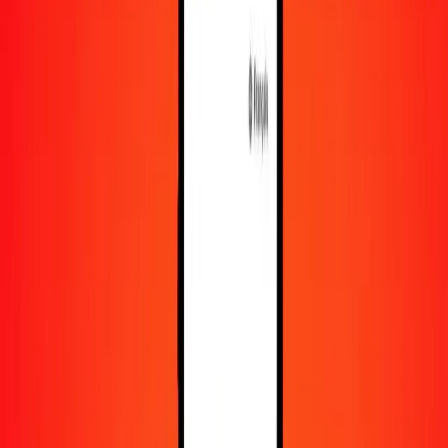
En savoir plus sur Ria Money Transfer, y compris nos
services et notre support.
Télécharger l'appli
Se connecter
S'inscrire
1,00 taka bangladeshi en peso argentin aujourd'hui
Convertissez BDT en ARS au taux de change actuel
Montant
BDT
Converti en
ARS