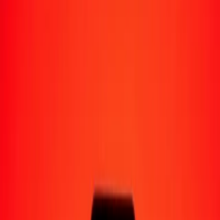
Moyens de réception
Recevoir de l'argent
Retrait en espèces
Portefeuille numérique
Livraison à domicile
Guichet automatique
Envoyer de l'argent en déplacement
Emplacements
Ressources