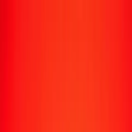
Transfert d'argent
Envoyer de l'argent vers 190+ pays
Moyens d'envoi
Envoyer de l'argent
Envoyer de l'argent en ligne
Envoyer de l'argent avec l'appli
Envoyer de l'argent en personne
Envoyer vers
Afrique
Asie
Europe
Amérique latine
Amérique du Nord
Océanie