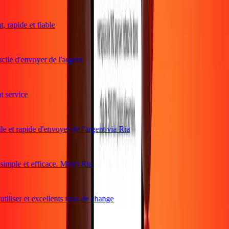
 rapide et fiable
cile d'envoyer de l'argent
service
e et rapide d'envoyer de l'argent via Ria
mple et efficace. Merci Ria
tiliser et excellents taux de change