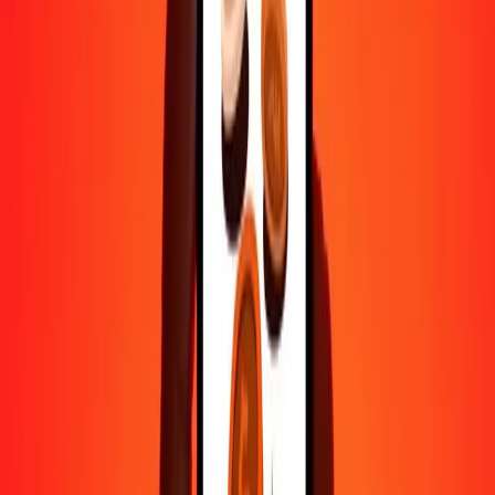
1 000
ARS
82,66276
BDT
10 000
ARS
826,62757
BDT
Pourquoi choisir Ria Money Transfer pour envoyer de l'argent à
l'international
Plus de 35 ans d'expérience de confiance
Livraison rapide et pratique
Envoyez de l'argent en quelques clics vers plus de 190 pays avec
Ria.
Transferts sécurisés dans le monde entier
Soyez tranquille, nous avons effectué plus d'un milliard de transferts
sécurisés.
Aide de vraies personnes