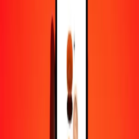
1,00 BDT = 12,09734638 ARS
taka bangladeshi en peso argentin — Dernière mise à jour 9 août
2026 00 h 00 UTC
Envoyer de l'argent
Nous utilisons le taux du marché interbancaire à titre indicatif
uniquement.
Connectez-vous pour voir les taux d'envoi réels.
Taux de change BDT en ARS aujourd'hui
Convertir taka bangladeshi en peso argentin
Convertir peso argentin en taka bangladeshi
BDT
ARS
1
BDT
12,09735
ARS
5
BDT
60,48673
ARS
25
BDT
302,43366
ARS
50
BDT
604,86732
ARS
100
BDT
1 209,73464
ARS
500
BDT
6 048,67319
ARS
1 000
BDT
12 097,34638
ARS
10 000
BDT
120 973,46382
ARS