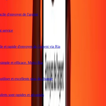
cile d'envoyer de l'argent
service
e et rapide d'envoyer de l'argent via Ria
mple et efficace. Merci Ria
tiliser et excellents taux de change
erts sont rapides et sécurisés