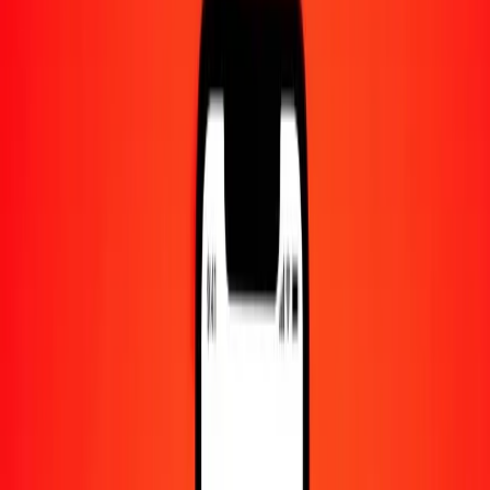
Centre d'aide
Trouvez des réponses et du support client.
Services
Encaissement de chèques, paiement de factures, et plus.
Carrières
Rejoignez l'équipe mondiale de Ria.
À propos de Ria
Découvrez notre histoire et notre mission.
Ressources