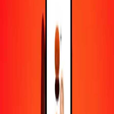
1,00 AZN = 267,20847603 CRC
manat azéri en colón costaricain — Dernière mise à jour 6 août 2026
00 h 00 UTC
Envoyer de l'argent
Nous utilisons le taux du marché interbancaire à titre indicatif
uniquement.
Connectez-vous pour voir les taux d'envoi réels.
Taux de change AZN en CRC aujourd'hui
Convertir manat azéri en colón costaricain
Convertir colón costaricain en manat azéri
AZN
CRC
1
AZN
267,20848
CRC
5
AZN
1 336,04238
CRC
25
AZN
6 680,21190
CRC
50
AZN
13 360,42380
CRC
100
AZN
26 720,84760
CRC
500
AZN
133 604,23801
CRC
1 000
AZN
267 208,47603
CRC
10 000
AZN
2 672 084,76025
CRC