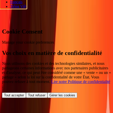
français
réservés.
Tiếng Việt
Préférences en matière de cookies
Cookie Consent
Manage your cookie preferences
Vos choix en matière de confidentialité
Nous utilisons des cookies et des technologies similaires, et nous
partageons certaines informations avec nos partenaires publicitaires
et d'analyse, ce qui peut être considéré comme une « vente » ou un «
partage » selon la loi sur la confidentialité de votre État. Vous
pouvez refuser à tout moment.
Lire notre Politique de confidentialité
.
Tout accepter
Tout refuser
Gérer les cookies