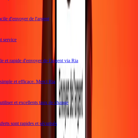
ile d'envoyer de l'argent
service
e et rapide d'envoyer de l'argent via Ria
mple et efficace. Merci Ria
iliser et excellents taux de change
rts sont rapides et sécurisés