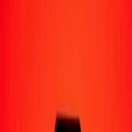
Moyens de réception
Recevoir de l'argent
Retrait en espèces
Portefeuille numérique
Livraison à domicile
Guichet automatique
Envoyer de l'argent en déplacement
Emplacements
Ressources