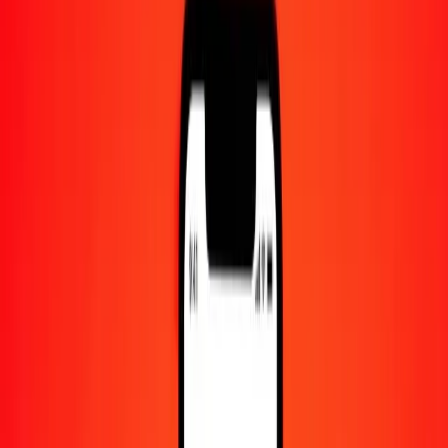
Centre d'aide
Trouvez des réponses et du support client.
Services
Encaissement de chèques, paiement de factures, et plus.
Carrières
Rejoignez l'équipe mondiale de Ria.
À propos de Ria
Découvrez notre histoire et notre mission.
Ressources