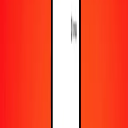
En savoir plus sur Ria Money Transfer, y compris nos
services et notre support.
Télécharger l'appli
Se connecter
S'inscrire
1,00 manat azéri en colón costaricain aujourd'hui
Convertissez AZN en CRC au taux de change actuel
Montant
AZN
Converti en
CRC