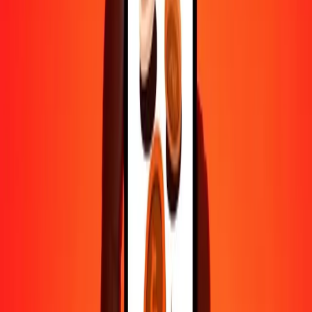
1 000
CRC
3,74240
AZN
10 000
CRC
37,42396
AZN
Pourquoi choisir Ria Money Transfer pour envoyer de l'argent à
l'international
Plus de 35 ans d'expérience de confiance
Livraison rapide et pratique
Envoyez de l'argent en quelques clics vers plus de 190 pays avec
Ria.
Transferts sécurisés dans le monde entier
Soyez tranquille, nous avons effectué plus d'un milliard de transferts
sécurisés.
Aide de vraies personnes