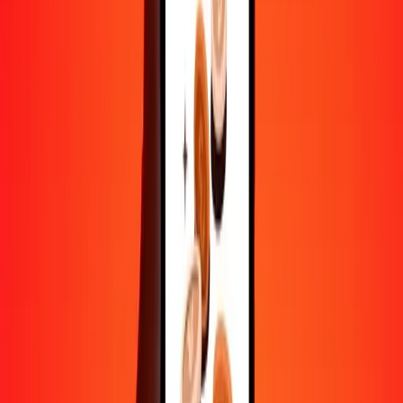
Convertir manat azéri en colón costaricain
AZN
CRC
1
AZN
267,20848
CRC
5
AZN
1 336,04238
CRC
25
AZN
6 680,21190
CRC
50
AZN
13 360,42380
CRC
100
AZN
26 720,84760
CRC
500
AZN
133 604,23801
CRC
1 000
AZN
267 208,47603
CRC
10 000
AZN
2 672 084,76025
CRC
Convertir colón costaricain en manat azéri
CRC
AZN
1
CRC
0,00374
AZN
5
CRC
0,01871
AZN
25
CRC
0,09356
AZN
50
CRC
0,18712
AZN
100
CRC
0,37424
AZN
500
CRC
1,87120
AZN