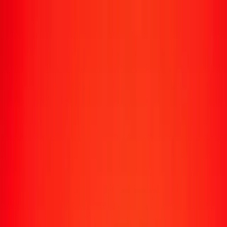
Transfert d'argent
Envoyer de l'argent vers 190+ pays
Moyens d'envoi
Envoyer de l'argent
Envoyer de l'argent en ligne
Envoyer de l'argent avec l'appli
Envoyer de l'argent en personne
Envoyer vers
Afrique
Asie
Europe
Amérique latine
Amérique du Nord
Océanie