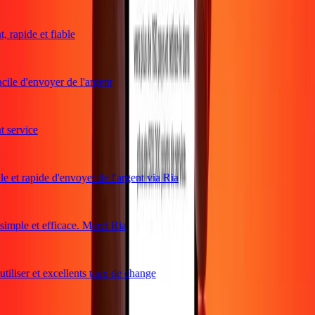
rapide et fiable
ile d'envoyer de l'argent
service
e et rapide d'envoyer de l'argent via Ria
mple et efficace. Merci Ria
iliser et excellents taux de change