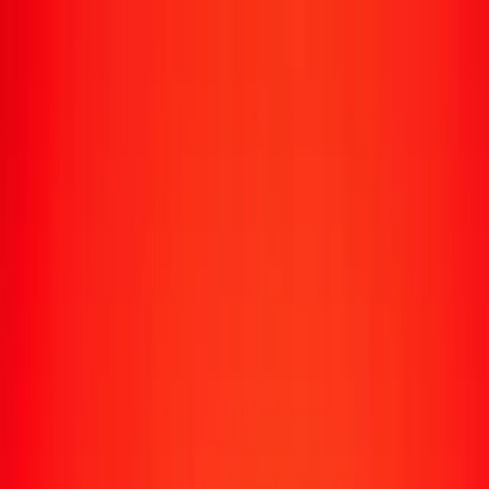
Transfert d'argent
Envoyer de l'argent vers 190+ pays
Moyens d'envoi
Envoyer de l'argent
Envoyer de l'argent en ligne
Envoyer de l'argent avec l'appli
Envoyer de l'argent en personne
Envoyer vers
Afrique
Asie
Europe
Amérique latine
Amérique du Nord
Océanie