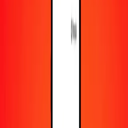
En savoir plus sur Ria Money Transfer, y compris nos
services et notre support.
Télécharger l'appli
Se connecter
S'inscrire
1,00 dollar australien en riyal omanais aujourd'hui
Convertissez AUD en OMR au taux de change actuel
Montant
AUD
Converti en
OMR