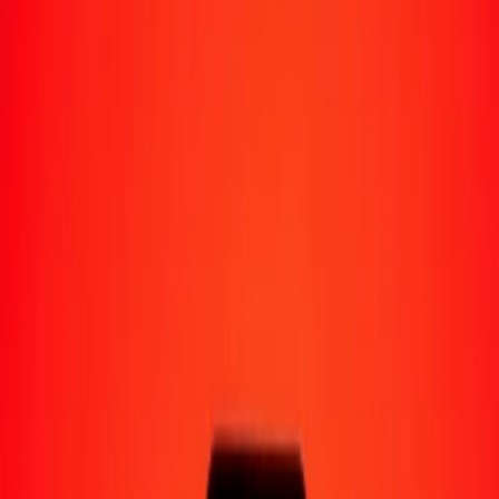
Moyens de réception
Recevoir de l'argent
Retrait en espèces
Portefeuille numérique
Livraison à domicile
Guichet automatique
Envoyer de l'argent en déplacement
Emplacements
Ressources