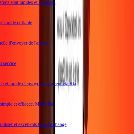
erts sont rapides et sécurisés
 rapide et fiable
cile d'envoyer de l'argent
service
e et rapide d'envoyer de l'argent via Ria
mple et efficace. Merci Ria
tiliser et excellents taux de change