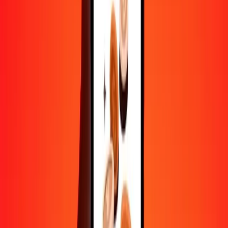
1 000
AUD
270,70399
OMR
10 000
AUD
2 707,03990
OMR
Convertir dollar australien en riyal omanais
AUD
OMR
1
AUD
0,27070
OMR
5
AUD
1,35352
OMR
25
AUD
6,76760
OMR
50
AUD
13,53520
OMR
100
AUD
27,07040
OMR
500
AUD
135,35200
OMR
1 000
AUD
270,70399
OMR
10 000
AUD
2 707,03990
OMR
Convertir riyal omanais en dollar australien
OMR
AUD
1
OMR
3,69407
AUD
5
OMR
18,47036
AUD
25
OMR
92,35180
AUD
50
OMR
184,70359
AUD
100
OMR
369,40719
AUD