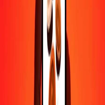
500
OMR
1 847,03595
AUD
1 000
OMR
3 694,07189
AUD
10 000
OMR
36 940,71890
AUD
Pourquoi choisir Ria Money Transfer pour envoyer de l'argent à
l'international
Plus de 35 ans d'expérience de confiance
Livraison rapide et pratique
Envoyez de l'argent en quelques clics vers plus de 190 pays avec
Ria.
Transferts sécurisés dans le monde entier
Soyez tranquille, nous avons effectué plus d'un milliard de transferts
sécurisés.
Aide de vraies personnes