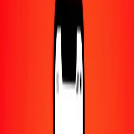
Centre d'aide
Trouvez des réponses et du support client.
Services
Encaissement de chèques, paiement de factures, et plus.
Carrières
Rejoignez l'équipe mondiale de Ria.
À propos de Ria
Découvrez notre histoire et notre mission.
Ressources