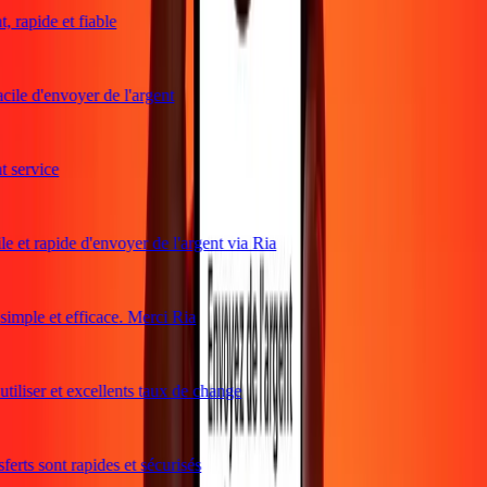
 rapide et fiable
cile d'envoyer de l'argent
service
e et rapide d'envoyer de l'argent via Ria
mple et efficace. Merci Ria
tiliser et excellents taux de change
erts sont rapides et sécurisés