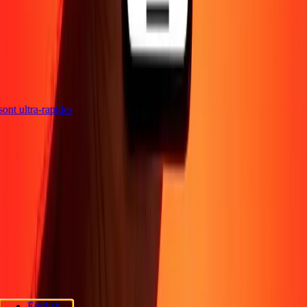
s sont ultra-rapides
Entreprise
À propos
Blog
Sécurité
Devenir agent
Promotions
Envoyer de l'argent
en ligne
Transfert d'argent international
Devenir affilié
Soutien
Politique de confidentialité
Avis sur les cookies
Conditions
générales
Sensibilisation à la fraude
Centre d'aide
Déclaration
d'accessibilité
Rapide Chèque
Services Rapide Chèque
Emplacements
Rapide Chèque
Politique de confidentialité Rapide Chèque
English