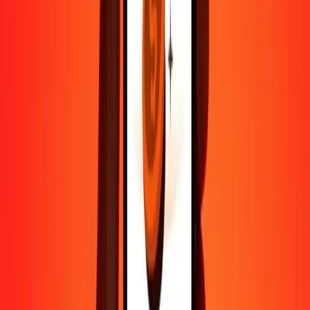
Contactez notre équipe d'assistance 24h/24, 7j/7 quand vous en avez
besoin.
4,8 ★ sur Play Store
Tout faire avec l'application Ria
Envoyez de l'argent vers plus de 200 pays, suivez vos transferts,
enregistrez vos destinataires, trouvez des points de retrait à
proximité, et bien plus. Téléchargez l'application pour commencer.
Télécharger l'app
4,8 ★ sur Play Store
De confiance depuis plus de 38 ans DANS LE MONDE
Ce que disent les clients de Ria