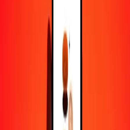
1,00 AUD = 0,27070399 OMR
dollar australien en riyal omanais — Dernière mise à jour 7 août
2026 00 h 00 UTC
Envoyer de l'argent
Nous utilisons le taux du marché interbancaire à titre indicatif
uniquement.
Connectez-vous pour voir les taux d'envoi réels.
Taux de change AUD en OMR
aujourd'hui
Convertir dollar australien en riyal omanais
Convertir riyal omanais en dollar australien
AUD
OMR
1
AUD
0,27070
OMR
5
AUD
1,35352
OMR
25
AUD
6,76760
OMR
50
AUD
13,53520
OMR
100
AUD
27,07040
OMR
500
AUD
135,35200
OMR