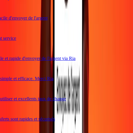
cile d'envoyer de l'argent
service
e et rapide d'envoyer de l'argent via Ria
mple et efficace. Merci Ria
tiliser et excellents taux de change
erts sont rapides et sécurisés