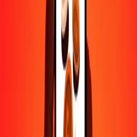
1 000
TND
27 538,92905
ALL
10 000
TND
275 389,29051
ALL
Pourquoi choisir Ria Money Transfer pour envoyer de l'argent à
l'international
Plus de 35 ans d'expérience de confiance
Livraison rapide et pratique
Envoyez de l'argent en quelques clics vers plus de 190 pays avec
Ria.
Transferts sécurisés dans le monde entier
Soyez tranquille, nous avons effectué plus d'un milliard de transferts
sécurisés.
Aide de vraies personnes