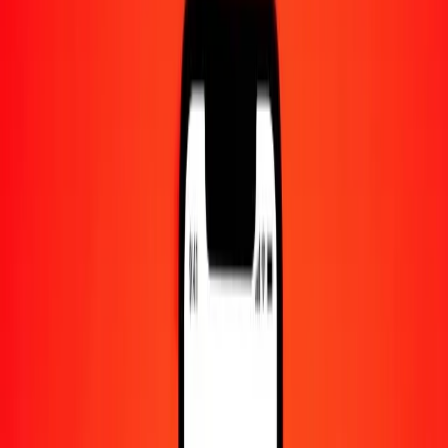
Centre d'aide
Trouvez des réponses et du support client.
Services
Encaissement de chèques, paiement de factures, et plus.
Carrières
Rejoignez l'équipe mondiale de Ria.
À propos de Ria
Découvrez notre histoire et notre mission.
Ressources