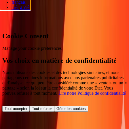
français
réservés.
Tiếng Việt
Préférences en matière de cookies
Cookie Consent
Manage your cookie preferences
Vos choix en matière de confidentialité
Nous utilisons des cookies et des technologies similaires, et nous
partageons certaines informations avec nos partenaires publicitaires
et d'analyse, ce qui peut être considéré comme une « vente » ou un «
partage » selon la loi sur la confidentialité de votre État. Vous
pouvez refuser à tout moment.
Lire notre Politique de confidentialité
.
Tout accepter
Tout refuser
Gérer les cookies