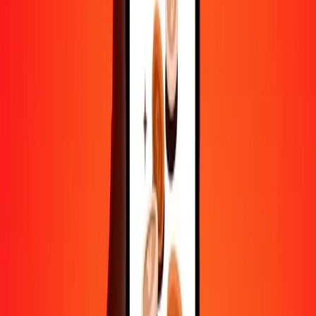
Convertir lek albanais en dinar tunisien
ALL
TND
1
ALL
0,03631
TND
5
ALL
0,18156
TND
25
ALL
0,90781
TND
50
ALL
1,81561
TND
100
ALL
3,63122
TND
500
ALL
18,15612
TND
1 000
ALL
36,31223
TND
10 000
ALL
363,12233
TND
Convertir dinar tunisien en lek albanais
TND
ALL
1
TND
27,53893
ALL
5
TND
137,69465
ALL
25
TND
688,47323
ALL
50
TND
1 376,94645
ALL
100
TND
2 753,89291
ALL
500
TND
13 769,46453
ALL