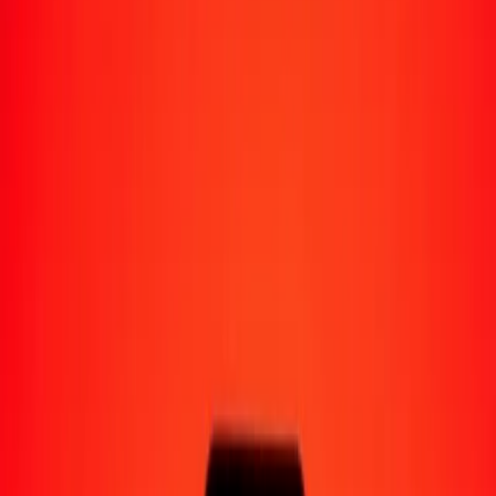
Moyens de réception
Recevoir de l'argent
Retrait en espèces
Portefeuille numérique
Livraison à domicile
Guichet automatique
Envoyer de l'argent en déplacement
Emplacements
Ressources