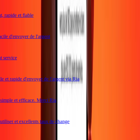
 rapide et fiable
cile d'envoyer de l'argent
service
e et rapide d'envoyer de l'argent via Ria
mple et efficace. Merci Ria
tiliser et excellents taux de change