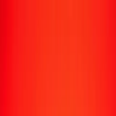
Transfert d'argent
Envoyer de l'argent vers 190+ pays
Moyens d'envoi
Envoyer de l'argent
Envoyer de l'argent en ligne
Envoyer de l'argent avec l'appli
Envoyer de l'argent en personne
Envoyer vers
Afrique
Asie
Europe
Amérique latine
Amérique du Nord
Océanie