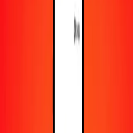
En savoir plus sur Ria Money Transfer, y compris nos
services et notre support.
Télécharger l'appli
Se connecter
S'inscrire
1,00 lek albanais en dinar tunisien aujourd'hui
Convertissez ALL en TND au taux de change actuel
Montant
ALL
Converti en
TND