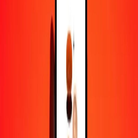
1,00 ALL = 0,03631223 TND
lek albanais en dinar tunisien — Dernière mise à jour 8 août 2026
00 h 00 UTC
Envoyer de l'argent
Nous utilisons le taux du marché interbancaire à titre indicatif
uniquement.
Connectez-vous pour voir les taux d'envoi réels.
Taux de change ALL en TND aujourd'hui
Convertir lek albanais en dinar tunisien
Convertir dinar tunisien en lek albanais
ALL
TND
1
ALL
0,03631
TND
5
ALL
0,18156
TND
25
ALL
0,90781
TND
50
ALL
1,81561
TND
100
ALL
3,63122
TND
500
ALL
18,15612
TND
1 000
ALL
36,31223
TND
10 000
ALL
363,12233
TND