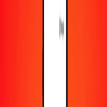
En savoir plus sur Ria Money Transfer, y compris nos
services et notre support.
Télécharger l'appli
Se connecter
S'inscrire
1,00 dirham des Émirats arabes unis en franc suisse
aujourd'hui
Convertissez AED en CHF au taux de change actuel
Montant
AED
Converti en
CHF