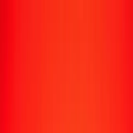
Transfert d'argent
Envoyer de l'argent vers 190+ pays
Moyens d'envoi
Envoyer de l'argent
Envoyer de l'argent en ligne
Envoyer de l'argent avec l'appli
Envoyer de l'argent en personne
Envoyer vers
Afrique
Asie
Europe
Amérique latine
Amérique du Nord
Océanie