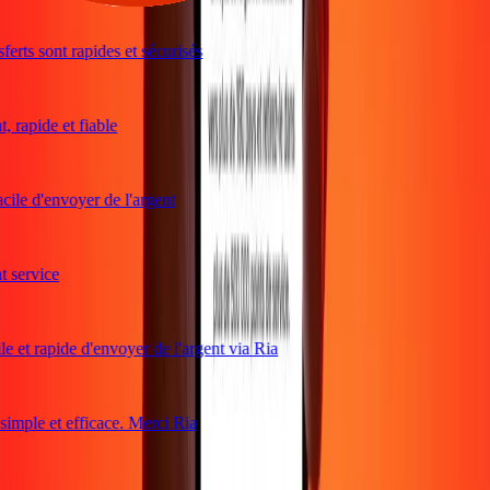
erts sont rapides et sécurisés
 rapide et fiable
ile d'envoyer de l'argent
service
e et rapide d'envoyer de l'argent via Ria
mple et efficace. Merci Ria