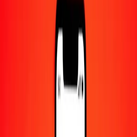
Centre d'aide
Trouvez des réponses et du support client.
Services
Encaissement de chèques, paiement de factures, et plus.
Carrières
Rejoignez l'équipe mondiale de Ria.
À propos de Ria
Découvrez notre histoire et notre mission.
Ressources