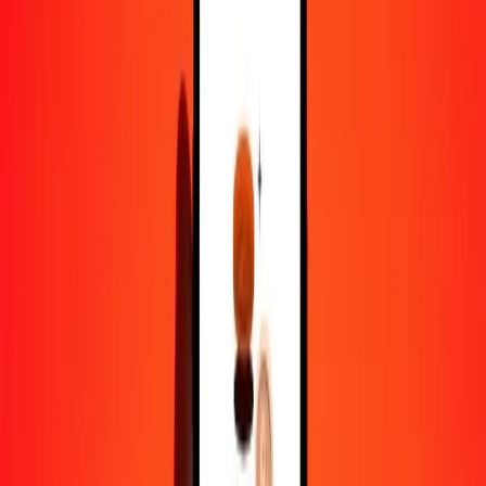
1,00 AED = 0,21998705 CHF
dirham des Émirats arabes unis en franc suisse — Dernière mise à
jour 8 août 2026 00 h 00 UTC
Envoyer de l'argent
Nous utilisons le taux du marché interbancaire à titre indicatif
uniquement.
Connectez-vous pour voir les taux d'envoi réels.
Taux de change AED en CHF aujourd'hui
Convertir dirham des Émirats arabes unis en franc suisse
Convertir franc suisse en dirham des Émirats arabes unis
AED
CHF
1
AED
0,21999
CHF
5
AED
1,09994
CHF
25
AED
5,49968
CHF
50
AED
10,99935
CHF
100
AED
21,99871
CHF
500
AED
109,99353
CHF
1 000
AED
219,98705
CHF