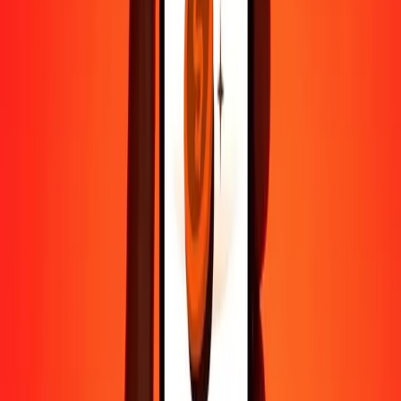
Aide de vraies personnes
Contactez notre équipe d'assistance 24h/24, 7j/7 quand vous en avez
besoin.
4,8 ★ sur Play Store
Tout faire avec l'application Ria
Envoyez de l'argent vers plus de 200 pays, suivez vos transferts,
enregistrez vos destinataires, trouvez des points de retrait à
proximité, et bien plus. Téléchargez l'application pour commencer.
Télécharger l'app
4,8 ★ sur Play Store
De confiance depuis plus de 38 ans DANS LE MONDE
Ce que disent les clients de Ria