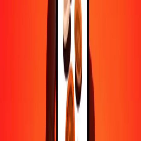
25
CHF
113,64305
AED
50
CHF
227,28610
AED
100
CHF
454,57220
AED
500
CHF
2 272,86101
AED
1 000
CHF
4 545,72203
AED
10 000
CHF
45 457,22028
AED
Pourquoi choisir Ria Money Transfer pour envoyer de l'argent à
l'international
Plus de 35 ans d'expérience de confiance
Livraison rapide et pratique
Envoyez de l'argent en quelques clics vers plus de 190 pays avec
Ria.
Transferts sécurisés dans le monde entier
Soyez tranquille, nous avons effectué plus d'un milliard de transferts
sécurisés.