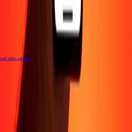
s sont ultra-rapides
Entreprise
À propos
Blog
Sécurité
Devenir agent
Promotions
Envoyer de l'argent
en ligne
Transfert d'argent international
Devenir affilié
Soutien
Politique de confidentialité
Avis sur les cookies
Conditions
générales
Sensibilisation à la fraude
Centre d'aide
Déclaration