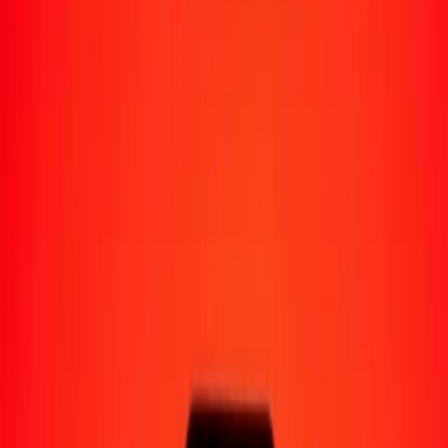
Moyens de réception
Recevoir de l'argent
Retrait en espèces
Portefeuille numérique
Livraison à domicile
Guichet automatique
Envoyer de l'argent en déplacement
Emplacements
Ressources