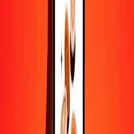
10 000
AED
2 199,87055
CHF
Convertir dirham des Émirats arabes unis en franc
suisse
AED
CHF
1
AED
0,21999
CHF
5
AED
1,09994
CHF
25
AED
5,49968
CHF
50
AED
10,99935
CHF
100
AED
21,99871
CHF
500
AED
109,99353
CHF
1 000
AED
219,98705
CHF
10 000
AED
2 199,87055
CHF
Convertir franc suisse en dirham des Émirats arabes
unis
CHF
AED
1
CHF
4,54572
AED
5
CHF
22,72861
AED