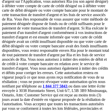
d'argent sur l'Application, vous autorisez Ria (ou son agent désigné)
à débiter votre compte de carte de crédit désigné ou à débiter votre
carte de débit désignée ou votre compte bancaire pour le montant de
cette transaction de transfert d'argent et les frais de service associés
de Ria. Vous êtes responsable de vous assurer que votre méthode de
paiement désignée dispose de fonds ou de crédit suffisants pour le
paiement de votre transaction de transfert d'argent. Si Ria exécute le
paiement d'un transfert d'argent conformément à vos instructions de
transfert d'argent et est ensuite informée que votre carte de crédit
désignée avait un crédit insuffisant disponible ou que votre carte de
débit désignée ou votre compte bancaire avait des fonds insuffisants
disponibles, vous restez responsable envers Ria pour le montant total
de tout paiement de transfert d'argent par Ria et les frais de service
associés de Ria. Vous nous autorisez à initier des entrées de débit et
de crédit à votre compte bancaire en relation avec le service de
transfert d'argent. Vous nous autorisez également à initier des crédits
et débits pour corriger les erreurs. Cette autorisation restera en
vigueur jusqu'à ce que nous ayons reçu notification de vous de sa
résiliation ; vous ne pouvez révoquer votre autorisation qu'en nous
notifiant par téléphone au
1 844 377 5843
ou dans une lettre écrite
envoyée à 3038 Hurontario Street, Unit 6/7, L5B 3B9 Mississauga,
Ontario, Attn: Customer Service qui est reçue au moins trois (3)
jours avant la date d'entrée en vigueur proposée de la résiliation de
l'autorisation. Vous acceptez que toutes les transactions autorisées
par vous se conforment à toutes les lois fédérales, provinciales et