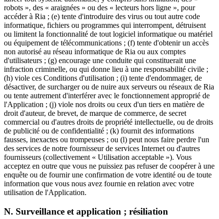
robots », des « araignées » ou des « lecteurs hors ligne », pour
accéder à Ria ; (e) tente d'introduire des virus ou tout autre code
informatique, fichiers ou programmes qui interrompent, détruisent
ou limitent la fonctionnalité de tout logiciel informatique ou matériel
ou équipement de télécommunications ; (f) tente d'obtenir un accès
non autorisé au réseau informatique de Ria ou aux comptes
d'utilisateurs ; (g) encourage une conduite qui constituerait une
infraction criminelle, ou qui donne lieu à une responsabilité civile ;
(h) viole ces Conditions d'utilisation ; (i) tente d'endommager, de
désactiver, de surcharger ou de nuire aux serveurs ou réseaux de Ria
ou tente autrement d'interférer avec le fonctionnement approprié de
l'Application ; (j) viole nos droits ou ceux d'un tiers en matière de
droit d'auteur, de brevet, de marque de commerce, de secret
commercial ou d'autres droits de propriété intellectuelle, ou de droits
de publicité ou de confidentialité ; (k) fournit des informations
fausses, inexactes ou trompeuses ; ou (l) peut nous faire perdre l'un
des services de notre fournisseur de services Internet ou d'autres
fournisseurs (collectivement « Utilisation acceptable »). Vous
acceptez en outre que vous ne puissiez pas refuser de coopérer à une
enquête ou de fournir une confirmation de votre identité ou de toute
information que vous nous avez fournie en relation avec votre
utilisation de l'Application.
N. Surveillance et application ; résiliation