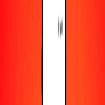
Recursos
Obtén más información sobre Ria Money Transfer,
incluyendo nuestros servicios y soporte.
Descarga la app
Inicia sesión
Regístrate
1,00 dinar kuwaití a riel camboyano hoy
Convierte KWD a KHR al tipo de cambio actual
Cantidad
KWD
Convertido a
KHR