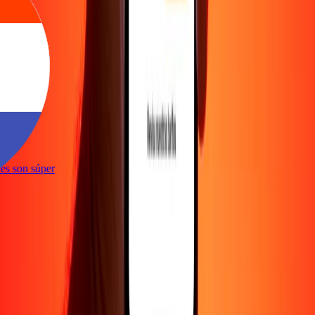
e
iones son súper