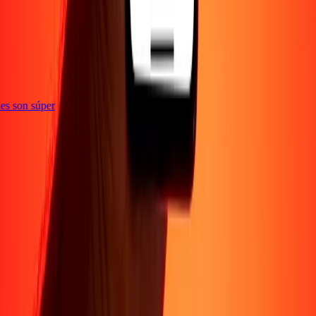
e
iones son súper
Empresa
Acerca de
Blog
Conviértete en agente
Conviértete en socio
digital
Conviértete en socio estratégico
Conviértete en
afiliado
Carreras
Corporativo
Promociones
Seguridad
Envía dinero en
línea
Transferencia internacional de dinero
Tasas de conversión
Soporte
Política de privacidad
Aviso de cookies
Términos y
condiciones
Resolución de errores
Presentar una