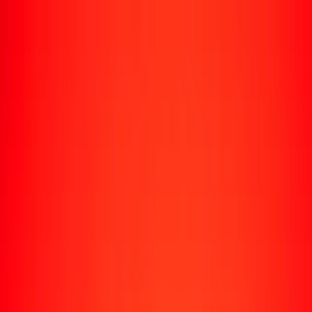
Enviar dinero
Envía dinero a más de 190 países
Formas de enviar
Envía dinero
Envía dinero en línea
Envía dinero con la app
Envía dinero en persona
Envía dinero por WhatsApp
Destinos populares
México
Colombia
India
República Dominicana
El Salvador