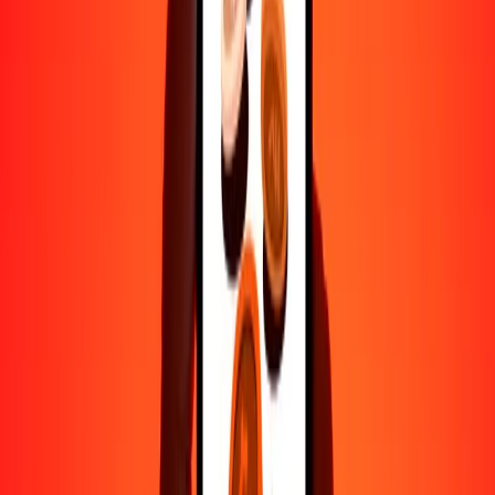
1000
KHR
0.07616
KWD
10,000
KHR
0.76161
KWD
Por qué elegir Ria Money Transfer para enviar dinero
internacionalmente
Más de 35 años de experiencia confiable
Entrega rápida y conveniente
Envía dinero en pocos toques a más de 190 países con Ria.
Transferencias seguras en todo el mundo
Confía en nosotros: hemos realizado más de mil millones de
transferencias seguras.
Ayuda de personas reales
Contacta a nuestro equipo de soporte 24/7 cuando lo necesites.