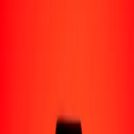
Perú
Regiones
África
Asia
Europa
América Latina
América del Norte
Oceanía
Formas de recibir
Recibe dinero
Depósito bancario
Retiro en efectivo
Billetera digital
Entrega a domicilio
Cajero automático
Rastrear una transferencia
Ubicaciones
Recursos