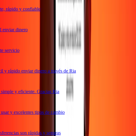
, rápido y confiable
enviar dinero
 servicio
 y rápido enviar dinero a través de Ria
imple y eficiente. Gracias Ria
usar y excelentes tipos de cambio
ferencias son rápidas y seguras