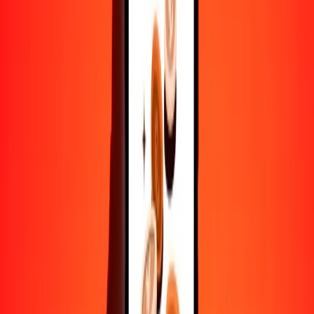
Convertir dinar kuwaití a riel
KWD
KHR
1
KWD
13,130.10056
KHR
5
KWD
65,650.50278
KHR
25
KWD
328,252.51388
KHR
50
KWD
656,505.02776
KHR
100
KWD
1,313,010.05552
KHR
500
KWD
6,565,050.27760
KHR
1000
KWD
13,130,100.55520
KHR
10,000
KWD
131,301,005.55196
KHR
Convertir riel a dinar kuwaití
KHR
KWD
1
KHR
0.00008
KWD
5
KHR
0.00038
KWD
25
KHR
0.00190
KWD
50
KHR
0.00381
KWD
100
KHR
0.00762
KWD
500
KHR
0.03808
KWD