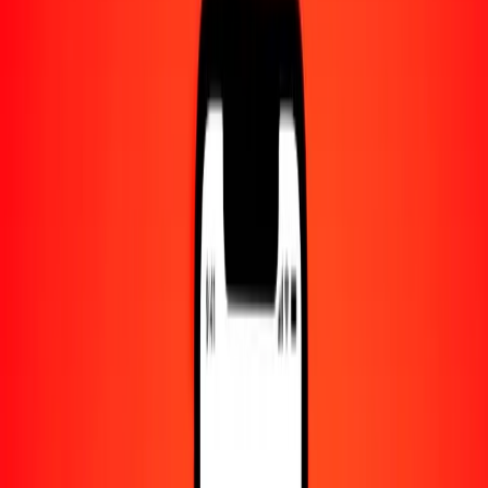
Centro de ayuda
Encuentra respuestas y soporte al cliente.
Servicios
Cambio de cheques, pago de facturas y más.
Empleo
Únete al equipo global de Ria.
Acerca de Ria
Descubre nuestra historia y propósito.