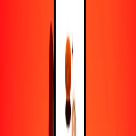
1,00 KWD = 13,130.10055520 KHR
dinar kuwaití a riel — Actualizado el 8 de agosto de 2026 12:00
a. m. UTC
Enviar dinero
Usamos el tipo de cambio interbancario solo como referencia.
Inicia sesión para ver los tipos de envío reales.
Tipos de cambio KWD a KHR hoy
Convertir dinar kuwaití a riel
Convertir riel a dinar kuwaití
KWD
KHR
1
KWD
13,130.10056
KHR
5
KWD
65,650.50278
KHR
25
KWD
328,252.51388
KHR
50
KWD
656,505.02776
KHR
100
KWD
1,313,010.05552
KHR
500
KWD
6,565,050.27760
KHR
1000
KWD
13,130,100.55520
KHR
10,000
KWD
131,301,005.55196
KHR