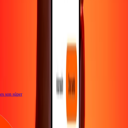
e
iones son súper