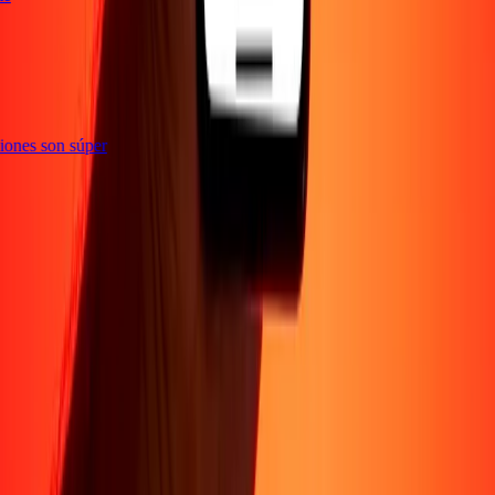
acciones son súper
Empresa
Acerca de
Blog
Conviértete en agente
Conviértete en socio
digital
Conviértete en socio estratégico
Conviértete en
afiliado
Carreras
Corporativo
Promociones
Seguridad
Envía dinero en
línea
Transferencia internacional de dinero
Tasas de conversión
Soporte
Política de privacidad
Aviso de cookies
Términos y
condiciones
Resolución de errores
Presentar una
reclamación
Conciencia sobre fraude
Centro de ayuda
Declaración de