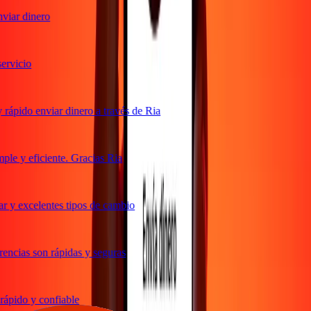
iar dinero
rvicio
ápido enviar dinero a través de Ria
le y eficiente. Gracias Ria
 y excelentes tipos de cambio
ncias son rápidas y seguras
ápido y confiable