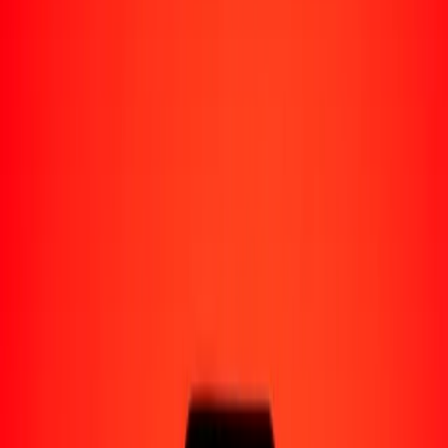
Perú
Regiones
África
Asia
Europa
América Latina
América del Norte
Oceanía
Formas de recibir
Recibe dinero
Depósito bancario
Retiro en efectivo
Billetera digital
Entrega a domicilio
Cajero automático
Rastrear una transferencia
Ubicaciones
Recursos