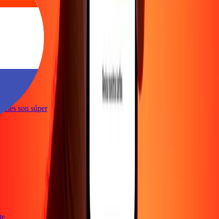
ente
acciones son súper
ente