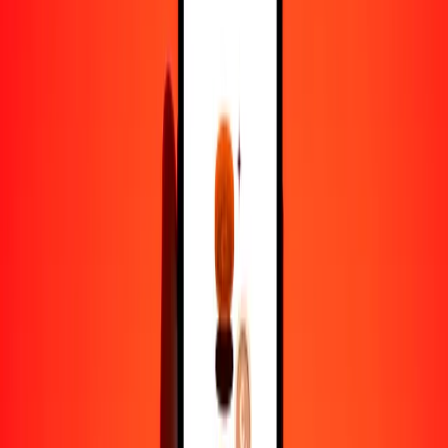
1,00 GEL = 0.33088245 EUR
lari a euro — Actualizado el 6 de agosto de 2026 12:00 a. m. UTC
Enviar dinero
Usamos el tipo de cambio interbancario solo como referencia.
Inicia sesión para ver los tipos de envío reales.
Tipos de cambio GEL a EUR hoy
Convertir lari a euro
Convertir euro a lari
GEL
EUR
1
GEL
0.33088
EUR
5
GEL
1.65441
EUR
25
GEL
8.27206
EUR
50
GEL
16.54412
EUR
100
GEL
33.08824
EUR
500
GEL
165.44122
EUR
1000
GEL
330.88245
EUR
10,000
GEL
3308.82445
EUR