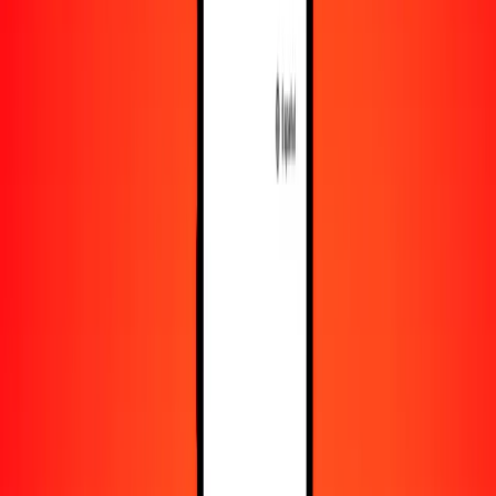
Recursos
Obtén más información sobre Ria Money Transfer,
incluyendo nuestros servicios y soporte.
Descarga la app
Inicia sesión
Regístrate
1,00 lari georgiano a euro hoy
Convierte GEL a EUR al tipo de cambio actual
Cantidad
GEL
Convertido a
EUR