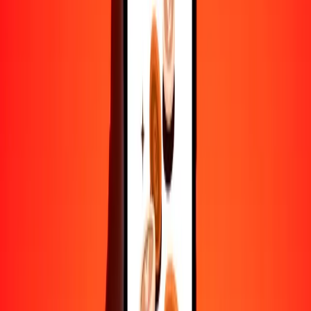
Convertir lari a euro
GEL
EUR
1
GEL
0.33088
EUR
5
GEL
1.65441
EUR
25
GEL
8.27206
EUR
50
GEL
16.54412
EUR
100
GEL
33.08824
EUR
500
GEL
165.44122
EUR
1000
GEL
330.88245
EUR
10,000
GEL
3308.82445
EUR
Convertir euro a lari
EUR
GEL
1
EUR
3.02222
GEL
5
EUR
15.11111
GEL
25
EUR
75.55553
GEL
50
EUR
151.11107
GEL
100
EUR
302.22214
GEL
500
EUR
1511.11069
GEL
1000
EUR
3022.22138
GEL