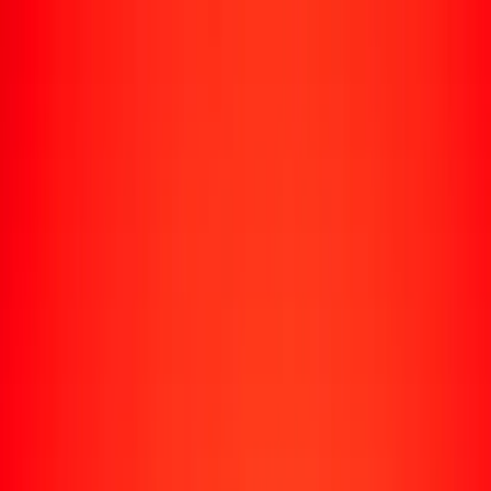
Enviar dinero
Envía dinero a más de 190 países
Formas de enviar
Envía dinero
Envía dinero en línea
Envía dinero con la app
Envía dinero en persona
Envía dinero por WhatsApp
Destinos populares
México
Colombia
India
República Dominicana
El Salvador