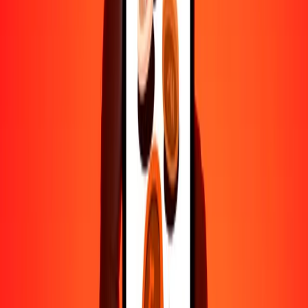
10,000
EUR
30,222.21379
GEL
Por qué elegir Ria Money Transfer para enviar dinero
internacionalmente
Más de 35 años de experiencia confiable
Entrega rápida y conveniente
Envía dinero en pocos toques a más de 190 países con Ria.
Transferencias seguras en todo el mundo
Confía en nosotros: hemos realizado más de mil millones de
transferencias seguras.
Ayuda de personas reales
Contacta a nuestro equipo de soporte 24/7 cuando lo necesites.