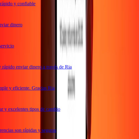
ápido y confiable
iar dinero
rvicio
ápido enviar dinero a través de Ria
le y eficiente. Gracias Ria
 y excelentes tipos de cambio
ncias son rápidas y seguras