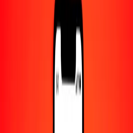
Centro de ayuda
Encuentra respuestas y soporte al cliente.
Servicios
Cambio de cheques, pago de facturas y más.
Empleo
Únete al equipo global de Ria.
Acerca de Ria
Descubre nuestra historia y propósito.