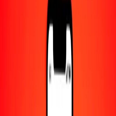
Centro de ayuda
Encuentra respuestas y soporte al cliente.
Servicios
Cambio de cheques, pago de facturas y más.
Empleo
Únete al equipo global de Ria.
Acerca de Ria
Descubre nuestra historia y propósito.