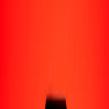
Perú
Regiones
África
Asia
Europa
América Latina
América del Norte
Oceanía
Formas de recibir
Recibe dinero
Depósito bancario
Retiro en efectivo
Billetera digital
Entrega a domicilio
Cajero automático
Rastrear una transferencia
Ubicaciones
Recursos