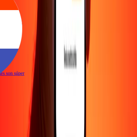
e
iones son súper