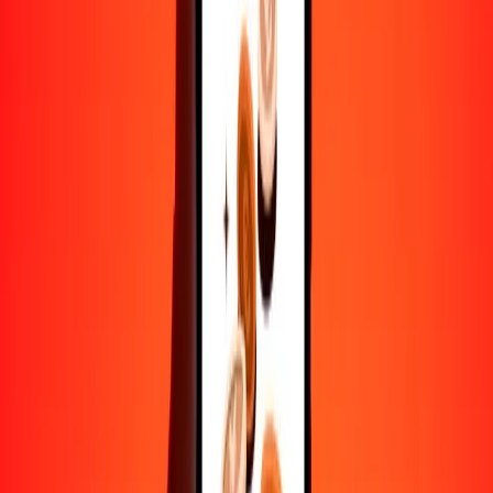
Convertir libra malvinense a XPT
FKP
XPT
1
FKP
0.00077
XPT
5
FKP
0.00385
XPT
25
FKP
0.01924
XPT
50
FKP
0.03848
XPT
100
FKP
0.07695
XPT
500
FKP
0.38477
XPT
1000
FKP
0.76954
XPT
10,000
FKP
7.69536
XPT
Convertir XPT a libra malvinense
XPT
FKP
1
XPT
1299.48504
FKP
5
XPT
6497.42520
FKP
25
XPT
32,487.12600
FKP
50
XPT
64,974.25200
FKP
100
XPT
129,948.50401
FKP
500
XPT
649,742.52003
FKP