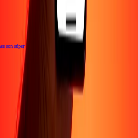
e
iones son súper
Empresa
Acerca de
Blog
Conviértete en agente
Conviértete en socio
digital
Conviértete en socio estratégico
Conviértete en
afiliado
Carreras
Corporativo
Promociones
Seguridad
Envía dinero en
línea
Transferencia internacional de dinero
Tasas de conversión
Soporte
Política de privacidad
Aviso de cookies
Términos y
condiciones
Resolución de errores
Presentar una