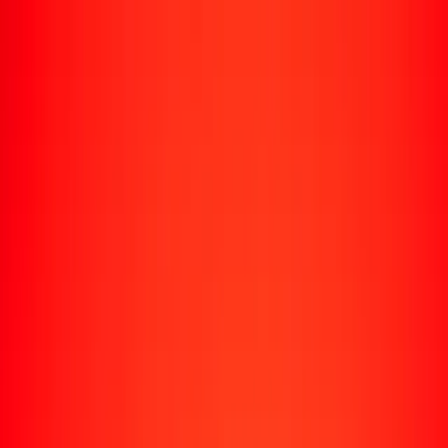
Enviar dinero
Envía dinero a más de 190 países
Formas de enviar
Envía dinero
Envía dinero en línea
Envía dinero con la app
Envía dinero en persona
Envía dinero por WhatsApp
Destinos populares
México
Colombia
India
República Dominicana
El Salvador