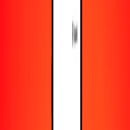
Recursos
Obtén más información sobre Ria Money Transfer,
incluyendo nuestros servicios y soporte.
Descarga la app
Inicia sesión
Regístrate
1,00 libra malvinense a platino hoy
Convierte FKP a XPT al tipo de cambio actual
Cantidad
FKP
Convertido a
XPT