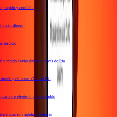
 rápido y confiable
enviar dinero
servicio
y rápido enviar dinero a través de Ria
mple y eficiente. Gracias Ria
sar y excelentes tipos de cambio
erencias son rápidas y seguras