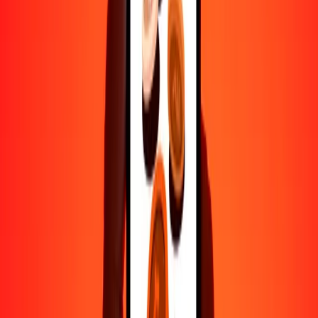
1000
XPT
1,299,485.04007
FKP
10,000
XPT
12,994,850.40068
FKP
Por qué elegir Ria Money Transfer para enviar dinero
internacionalmente
Más de 35 años de experiencia confiable
Entrega rápida y conveniente
Envía dinero en pocos toques a más de 190 países con Ria.
Transferencias seguras en todo el mundo
Confía en nosotros: hemos realizado más de mil millones de
transferencias seguras.
Ayuda de personas reales
Contacta a nuestro equipo de soporte 24/7 cuando lo necesites.