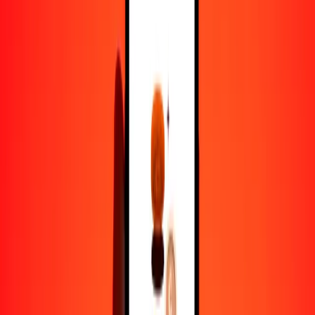
1,00 FKP = 0.00076954 XPT
libra malvinense a XPT — Actualizado el 8 de agosto de 2026
12:00 a. m. UTC
Enviar dinero
Usamos el tipo de cambio interbancario solo como referencia.
Inicia sesión para ver los tipos de envío reales.
Tipos de cambio FKP a XPT hoy
Convertir libra malvinense a XPT
Convertir XPT a libra malvinense
FKP
XPT
1
FKP
0.00077
XPT
5
FKP
0.00385
XPT
25
FKP
0.01924
XPT
50
FKP
0.03848
XPT
100
FKP
0.07695
XPT
500
FKP
0.38477
XPT
1000
FKP
0.76954
XPT
10,000
FKP
7.69536
XPT