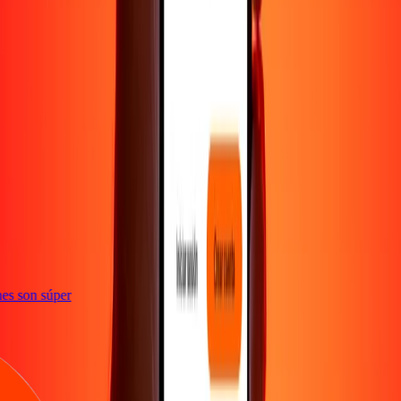
e
iones son súper