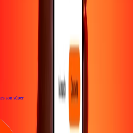
e
iones son súper