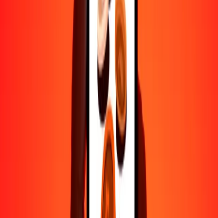
1000
MNT
0.61665
FJD
10,000
MNT
6.16654
FJD
Por qué elegir Ria Money Transfer para enviar dinero
internacionalmente
Más de 35 años de experiencia confiable
Entrega rápida y conveniente
Envía dinero en pocos toques a más de 190 países con Ria.
Transferencias seguras en todo el mundo
Confía en nosotros: hemos realizado más de mil millones de
transferencias seguras.
Ayuda de personas reales
Contacta a nuestro equipo de soporte 24/7 cuando lo necesites.