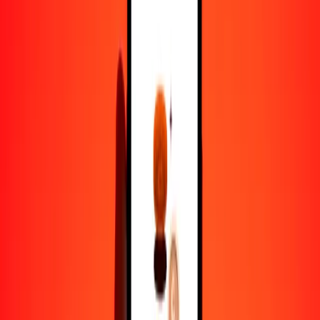
1,00 FJD = 1621.65544842 MNT
dólar fiyiano a tugrik — Actualizado el 9 de agosto de 2026 12:00
a. m. UTC
Enviar dinero
Usamos el tipo de cambio interbancario solo como referencia.
Inicia sesión para ver los tipos de envío reales.
Tipos de cambio FJD a MNT hoy
Convertir dólar fiyiano a tugrik
Convertir tugrik a dólar fiyiano
FJD
MNT
1
FJD
1621.65545
MNT
5
FJD
8108.27724
MNT
25
FJD
40,541.38621
MNT
50
FJD
81,082.77242
MNT
100
FJD
162,165.54484
MNT
500
FJD
810,827.72421
MNT
1000
FJD
1,621,655.44842
MNT
10,000
FJD
16,216,554.48416
MNT