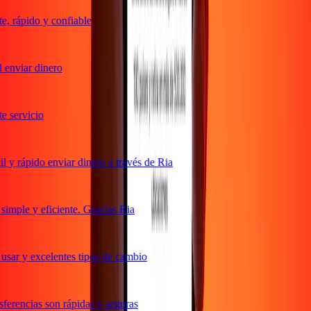
 rápido y confiable
enviar dinero
 servicio
y rápido enviar dinero a través de Ria
mple y eficiente. Gracias Ria
sar y excelentes tipos de cambio
erencias son rápidas y seguras