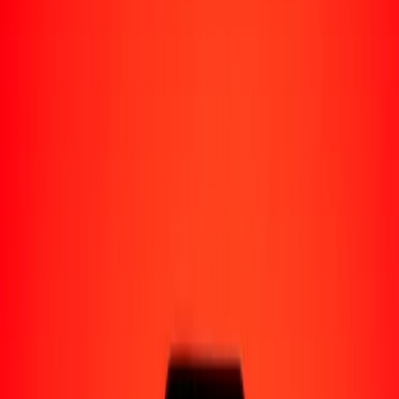
Perú
Regiones
África
Asia
Europa
América Latina
América del Norte
Oceanía
Formas de recibir
Recibe dinero
Depósito bancario
Retiro en efectivo
Billetera digital
Entrega a domicilio
Cajero automático
Rastrear una transferencia
Ubicaciones
Recursos