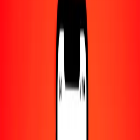
Centro de ayuda
Encuentra respuestas y soporte al cliente.
Servicios
Cambio de cheques, pago de facturas y más.
Empleo
Únete al equipo global de Ria.
Acerca de Ria
Descubre nuestra historia y propósito.