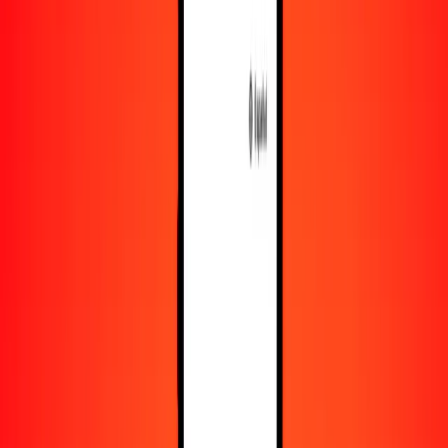
Recursos
Obtén más información sobre Ria Money Transfer,
incluyendo nuestros servicios y soporte.
Descarga la app
Inicia sesión
Regístrate
1,00 dólar fiyiano a tugrik mongol hoy
Convierte FJD a MNT al tipo de cambio actual
Cantidad
FJD
Convertido a
MNT