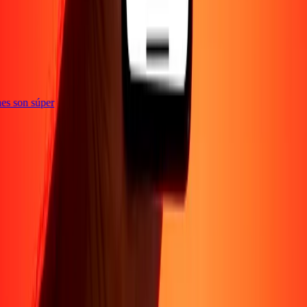
e
iones son súper
Empresa
Acerca de
Blog
Conviértete en agente
Conviértete en socio
digital
Conviértete en socio estratégico
Conviértete en
afiliado
Carreras
Corporativo
Promociones
Seguridad
Envía dinero en
línea
Transferencia internacional de dinero
Tasas de conversión
Soporte
Política de privacidad
Aviso de cookies
Términos y
condiciones
Resolución de errores
Presentar una