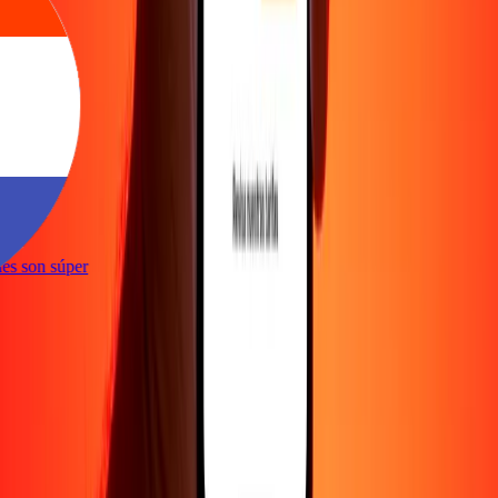
e
iones son súper