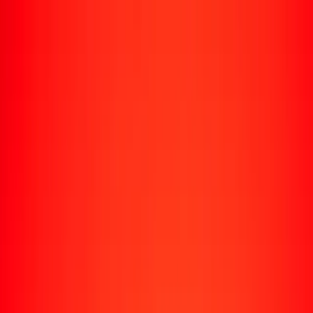
Enviar dinero
Envía dinero a más de 190 países
Formas de enviar
Envía dinero
Envía dinero en línea
Envía dinero con la app
Envía dinero en persona
Envía dinero por WhatsApp
Destinos populares
México
Colombia
India
República Dominicana
El Salvador