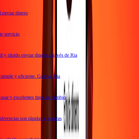
enviar dinero
 servicio
y rápido enviar dinero a través de Ria
mple y eficiente. Gracias Ria
sar y excelentes tipos de cambio
erencias son rápidas y seguras