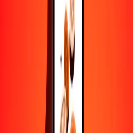
Convertir dólar fiyiano a tugrik
FJD
MNT
1
FJD
1621.65545
MNT
5
FJD
8108.27724
MNT
25
FJD
40,541.38621
MNT
50
FJD
81,082.77242
MNT
100
FJD
162,165.54484
MNT
500
FJD
810,827.72421
MNT
1000
FJD
1,621,655.44842
MNT
10,000
FJD
16,216,554.48416
MNT
Convertir tugrik a dólar fiyiano
MNT
FJD
1
MNT
0.00062
FJD
5
MNT
0.00308
FJD
25
MNT
0.01542
FJD
50
MNT
0.03083
FJD
100
MNT
0.06167
FJD
500
MNT
0.30833
FJD