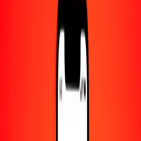
Centro de ayuda
Encuentra respuestas y soporte al cliente.
Servicios
Cambio de cheques, pago de facturas y más.
Empleo
Únete al equipo global de Ria.
Acerca de Ria
Descubre nuestra historia y propósito.