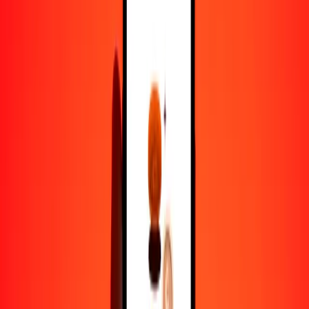
1,00 ETB = 0.01061886 AZN
bir a manat azerbaiyano — Actualizado el 6 de agosto de 2026
12:00 a. m. UTC
Enviar dinero
Usamos el tipo de cambio interbancario solo como referencia.
Inicia sesión para ver los tipos de envío reales.
Tipos de cambio ETB a AZN hoy
Convertir bir a manat azerbaiyano
Convertir manat azerbaiyano a bir
ETB
AZN
1
ETB
0.01062
AZN
5
ETB
0.05309
AZN
25
ETB
0.26547
AZN
50
ETB
0.53094
AZN
100
ETB
1.06189
AZN
500
ETB
5.30943
AZN
1000
ETB
10.61886
AZN
10,000
ETB
106.18865
AZN