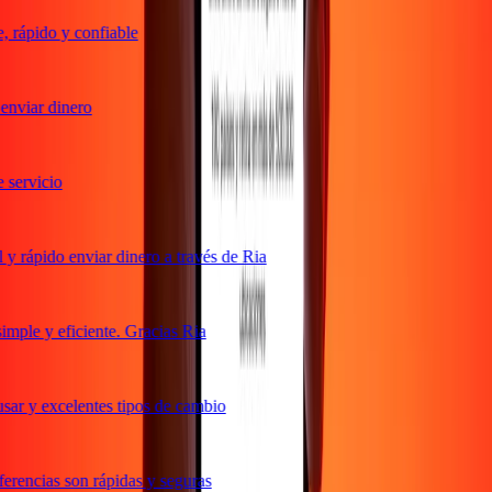
 rápido y confiable
nviar dinero
servicio
 rápido enviar dinero a través de Ria
mple y eficiente. Gracias Ria
ar y excelentes tipos de cambio
rencias son rápidas y seguras