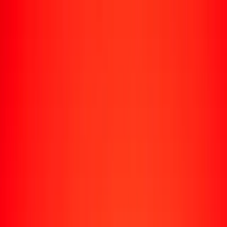
Enviar dinero
Envía dinero a más de 190 países
Formas de enviar
Envía dinero
Envía dinero en línea
Envía dinero con la app
Envía dinero en persona
Envía dinero por WhatsApp
Destinos populares
México
Colombia
India
República Dominicana
El Salvador