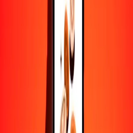
Convertir bir a manat azerbaiyano
ETB
AZN
1
ETB
0.01062
AZN
5
ETB
0.05309
AZN
25
ETB
0.26547
AZN
50
ETB
0.53094
AZN
100
ETB
1.06189
AZN
500
ETB
5.30943
AZN
1000
ETB
10.61886
AZN
10,000
ETB
106.18865
AZN
Convertir manat azerbaiyano a bir
AZN
ETB
1
AZN
94.17203
ETB
5
AZN
470.86013
ETB
25
AZN
2354.30064
ETB
50
AZN
4708.60129
ETB
100
AZN
9417.20258
ETB
500
AZN
47,086.01288
ETB