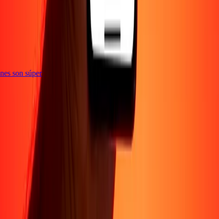
te
ciones son súper
Empresa
Acerca de
Blog
Conviértete en agente
Conviértete en socio
digital
Conviértete en socio estratégico
Conviértete en
afiliado
Carreras
Corporativo
Promociones
Seguridad
Envía dinero en
línea
Transferencia internacional de dinero
Tasas de conversión
Soporte
Política de privacidad
Aviso de cookies
Términos y
condiciones
Resolución de errores
Presentar una