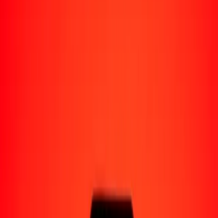
Perú
Regiones
África
Asia
Europa
América Latina
América del Norte
Oceanía
Formas de recibir
Recibe dinero
Depósito bancario
Retiro en efectivo
Billetera digital
Entrega a domicilio
Cajero automático
Rastrear una transferencia
Ubicaciones
Recursos