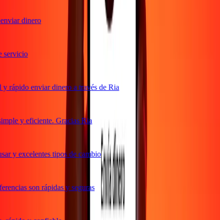
nviar dinero
servicio
 rápido enviar dinero a través de Ria
mple y eficiente. Gracias Ria
ar y excelentes tipos de cambio
rencias son rápidas y seguras