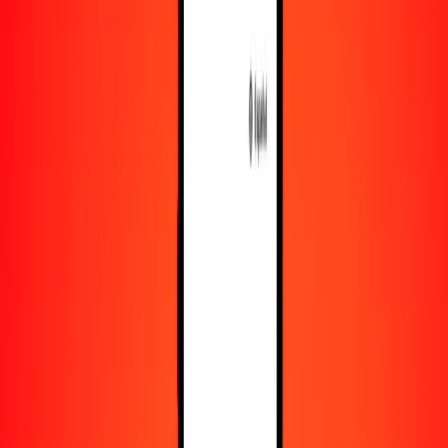
Recursos
Obtén más información sobre Ria Money Transfer,
incluyendo nuestros servicios y soporte.
Descarga la app
Inicia sesión
Regístrate
1,00 bir etíope a manat azerbaiyano hoy
Convierte ETB a AZN al tipo de cambio actual
Cantidad
ETB
Convertido a
AZN