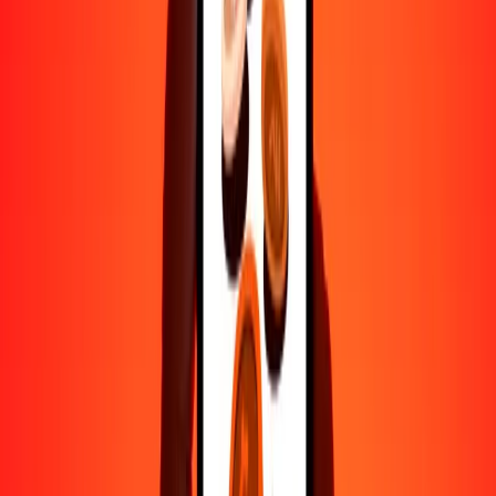
1000
AZN
94,172.02575
ETB
10,000
AZN
941,720.25753
ETB
Por qué elegir Ria Money Transfer para enviar dinero
internacionalmente
Más de 35 años de experiencia confiable
Entrega rápida y conveniente
Envía dinero en pocos toques a más de 190 países con Ria.
Transferencias seguras en todo el mundo
Confía en nosotros: hemos realizado más de mil millones de
transferencias seguras.
Ayuda de personas reales
Contacta a nuestro equipo de soporte 24/7 cuando lo necesites.