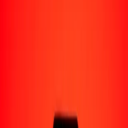
Perú
Regiones
África
Asia
Europa
América Latina
América del Norte
Oceanía
Formas de recibir
Recibe dinero
Depósito bancario
Retiro en efectivo
Billetera digital
Entrega a domicilio
Cajero automático
Rastrear una transferencia
Ubicaciones
Recursos