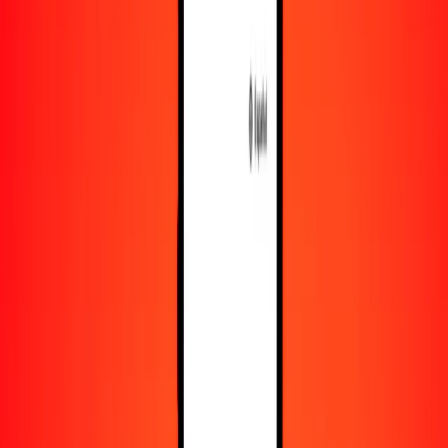
Recursos
Obtén más información sobre Ria Money Transfer,
incluyendo nuestros servicios y soporte.
Descarga la app
Inicia sesión
Regístrate
1,00 nakfa eritreo a escudo de Cabo Verde hoy
Convierte ERN a CVE al tipo de cambio actual
Cantidad
ERN
Convertido a
CVE