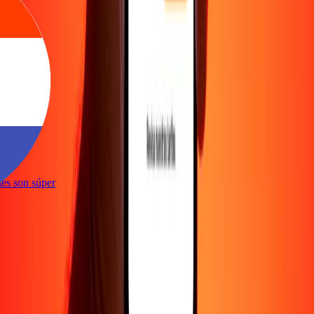
e
iones son súper