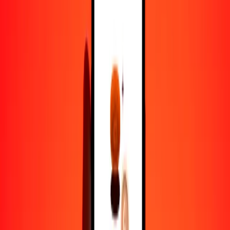
1,00 ERN = 6.35969034 CVE
nakfa a escudo de Cabo Verde — Actualizado el 8 de agosto de
2026 12:00 a. m. UTC
Enviar dinero
Usamos el tipo de cambio interbancario solo como referencia.
Inicia sesión para ver los tipos de envío reales.
Tipos de cambio ERN a CVE hoy
Convertir nakfa a escudo de Cabo Verde
Convertir escudo de Cabo Verde a nakfa
ERN
CVE
1
ERN
6.35969
CVE
5
ERN
31.79845
CVE
25
ERN
158.99226
CVE
50
ERN
317.98452
CVE
100
ERN
635.96903
CVE
500
ERN
3179.84517
CVE
1000
ERN
6359.69034
CVE