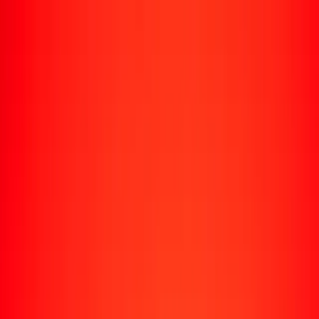
Enviar dinero
Envía dinero a más de 190 países
Formas de enviar
Envía dinero
Envía dinero en línea
Envía dinero con la app
Envía dinero en persona
Envía dinero por WhatsApp
Destinos populares
México
Colombia
India
República Dominicana
El Salvador