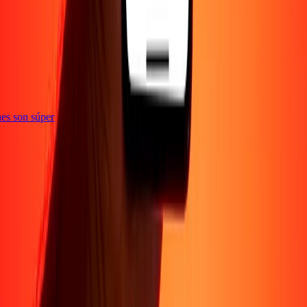
e
iones son súper
Empresa
Acerca de
Blog
Conviértete en agente
Conviértete en socio
digital
Conviértete en socio estratégico
Conviértete en
afiliado
Carreras
Corporativo
Promociones
Seguridad
Envía dinero en
línea
Transferencia internacional de dinero
Tasas de conversión
Soporte
Política de privacidad
Aviso de cookies
Términos y