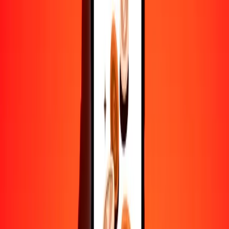
10,000
ERN
63,596.90338
CVE
Convertir nakfa a escudo de Cabo Verde
ERN
CVE
1
ERN
6.35969
CVE
5
ERN
31.79845
CVE
25
ERN
158.99226
CVE
50
ERN
317.98452
CVE
100
ERN
635.96903
CVE
500
ERN
3179.84517
CVE
1000
ERN
6359.69034
CVE
10,000
ERN
63,596.90338
CVE
Convertir escudo de Cabo Verde a nakfa
CVE
ERN
1
CVE
0.15724
ERN
5
CVE
0.78620
ERN
25
CVE
3.93101
ERN
50
CVE
7.86202
ERN
100
CVE
15.72404
ERN