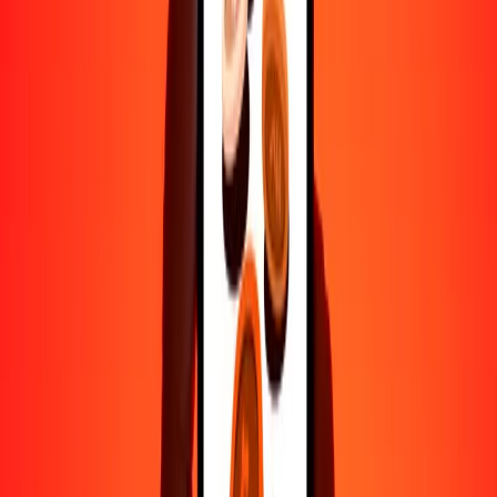
500
CVE
78.62018
ERN
1000
CVE
157.24036
ERN
10,000
CVE
1572.40360
ERN
Por qué elegir Ria Money Transfer para enviar dinero
internacionalmente
Más de 35 años de experiencia confiable
Entrega rápida y conveniente
Envía dinero en pocos toques a más de 190 países con Ria.
Transferencias seguras en todo el mundo
Confía en nosotros: hemos realizado más de mil millones de
transferencias seguras.
Ayuda de personas reales