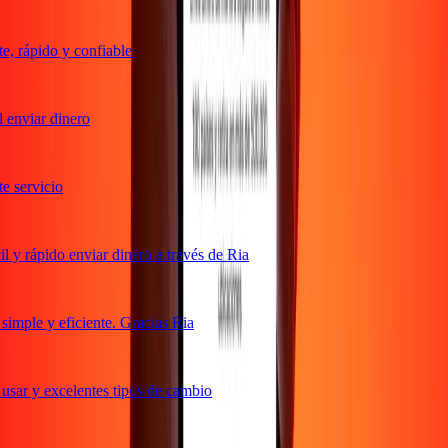
 rápido y confiable
enviar dinero
 servicio
y rápido enviar dinero a través de Ria
mple y eficiente. Gracias Ria
sar y excelentes tipos de cambio