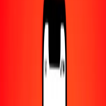
Centro de ayuda
Encuentra respuestas y soporte al cliente.
Servicios
Cambio de cheques, pago de facturas y más.
Empleo
Únete al equipo global de Ria.
Acerca de Ria
Descubre nuestra historia y propósito.