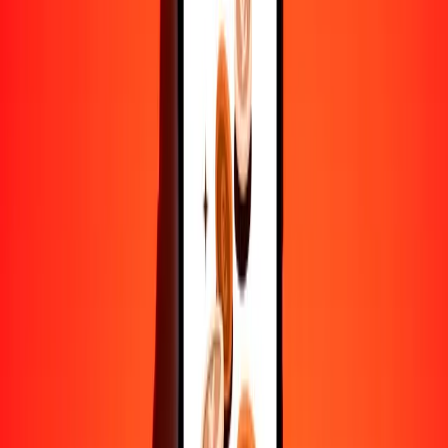
10,000
ERN
302,836.30118
CRC
Convertir nakfa a colón costarricense
ERN
CRC
1
ERN
30.28363
CRC
5
ERN
151.41815
CRC
25
ERN
757.09075
CRC
50
ERN
1514.18151
CRC
100
ERN
3028.36301
CRC
500
ERN
15,141.81506
CRC
1000
ERN
30,283.63012
CRC
10,000
ERN
302,836.30118
CRC
Convertir colón costarricense a nakfa
CRC
ERN
1
CRC
0.03302
ERN
5
CRC
0.16511
ERN
25
CRC
0.82553
ERN
50
CRC
1.65106
ERN
100
CRC
3.30211
ERN