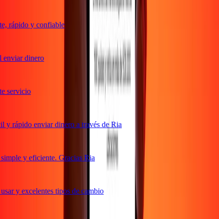
 rápido y confiable
enviar dinero
servicio
y rápido enviar dinero a través de Ria
mple y eficiente. Gracias Ria
sar y excelentes tipos de cambio