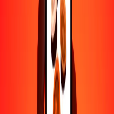
500
CRC
16.51057
ERN
1000
CRC
33.02114
ERN
10,000
CRC
330.21140
ERN
Por qué elegir Ria Money Transfer para enviar dinero
internacionalmente
Más de 35 años de experiencia confiable
Entrega rápida y conveniente
Envía dinero en pocos toques a más de 190 países con Ria.
Transferencias seguras en todo el mundo
Confía en nosotros: hemos realizado más de mil millones de
transferencias seguras.
Ayuda de personas reales