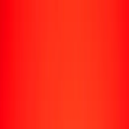
Enviar dinero
Envía dinero a más de 190 países
Formas de enviar
Envía dinero
Envía dinero en línea
Envía dinero con la app
Envía dinero en persona
Envía dinero por WhatsApp
Destinos populares
México
Colombia
India
República Dominicana
El Salvador