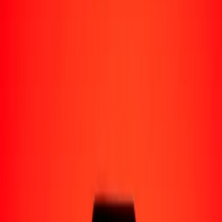
Perú
Regiones
África
Asia
Europa
América Latina
América del Norte
Oceanía
Formas de recibir
Recibe dinero
Depósito bancario
Retiro en efectivo
Billetera digital
Entrega a domicilio
Cajero automático
Rastrear una transferencia
Ubicaciones
Recursos