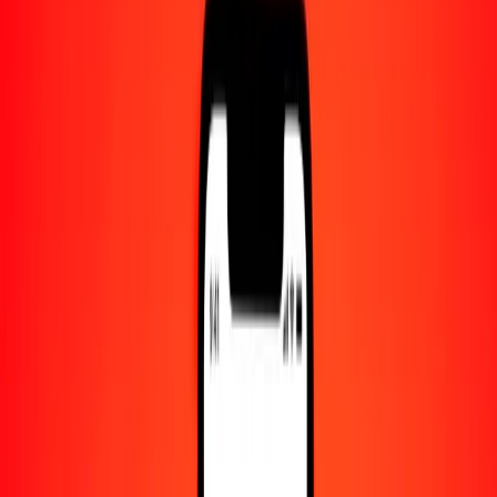
Centro de ayuda
Encuentra respuestas y soporte al cliente.
Servicios
Cambio de cheques, pago de facturas y más.
Empleo
Únete al equipo global de Ria.
Acerca de Ria
Descubre nuestra historia y propósito.