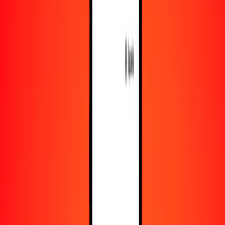
Recursos
Obtén más información sobre Ria Money Transfer,
incluyendo nuestros servicios y soporte.
Descarga la app
Inicia sesión
Regístrate
1,00 nakfa eritreo a colón costarricense hoy
Convierte ERN a CRC al tipo de cambio actual
Cantidad
ERN
Convertido a
CRC