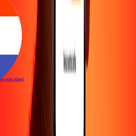
e
iones son súper