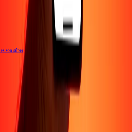
e
iones son súper
Empresa
Acerca de
Blog
Conviértete en agente
Conviértete en socio
digital
Conviértete en socio estratégico
Conviértete en
afiliado
Carreras
Corporativo
Promociones
Seguridad
Envía dinero en
línea
Transferencia internacional de dinero
Tasas de conversión
Soporte
Política de privacidad
Aviso de cookies
Términos y