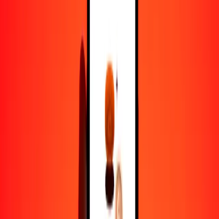
1,00 ERN = 30.28363012 CRC
nakfa a colón costarricense — Actualizado el 6 de agosto de 2026
12:00 a. m. UTC
Enviar dinero
Usamos el tipo de cambio interbancario solo como referencia.
Inicia sesión para ver los tipos de envío reales.
Tipos de cambio ERN a CRC hoy
Convertir nakfa a colón costarricense
Convertir colón costarricense a nakfa
ERN
CRC
1
ERN
30.28363
CRC
5
ERN
151.41815
CRC
25
ERN
757.09075
CRC
50
ERN
1514.18151
CRC
100
ERN
3028.36301
CRC
500
ERN
15,141.81506
CRC
1000
ERN
30,283.63012
CRC