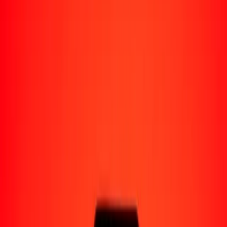
Perú
Regiones
África
Asia
Europa
América Latina
América del Norte
Oceanía
Formas de recibir
Recibe dinero
Depósito bancario
Retiro en efectivo
Billetera digital
Entrega a domicilio
Cajero automático
Rastrear una transferencia
Ubicaciones
Recursos