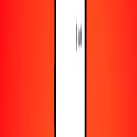
Recursos
Obtén más información sobre Ria Money Transfer,
incluyendo nuestros servicios y soporte.
Descarga la app
Inicia sesión
Regístrate
1,00 peso dominicano a franco yibutiano hoy
Convierte DOP a DJF al tipo de cambio actual
Cantidad
DOP
Convertido a
DJF