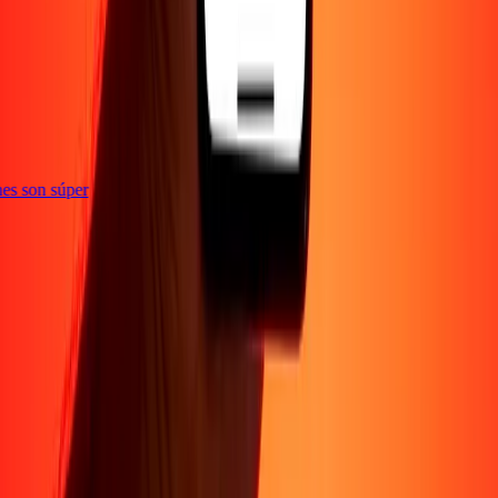
e
iones son súper
Empresa
Acerca de
Blog
Conviértete en agente
Conviértete en socio
digital
Conviértete en socio estratégico
Conviértete en
afiliado
Carreras
Corporativo
Promociones
Seguridad
Envía dinero en
línea
Transferencia internacional de dinero
Tasas de conversión
Soporte
Política de privacidad
Aviso de cookies
Términos y