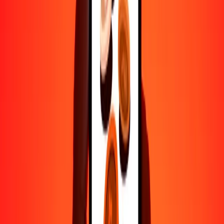
500
DJF
163.15977
DOP
1000
DJF
326.31953
DOP
10,000
DJF
3263.19535
DOP
Por qué elegir Ria Money Transfer para enviar dinero
internacionalmente
Más de 35 años de experiencia confiable
Entrega rápida y conveniente
Envía dinero en pocos toques a más de 190 países con Ria.
Transferencias seguras en todo el mundo
Confía en nosotros: hemos realizado más de mil millones de
transferencias seguras.
Ayuda de personas reales