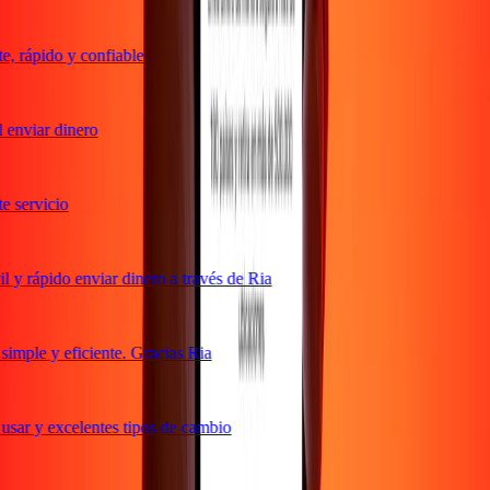
 rápido y confiable
enviar dinero
servicio
y rápido enviar dinero a través de Ria
mple y eficiente. Gracias Ria
sar y excelentes tipos de cambio