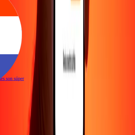
e
iones son súper