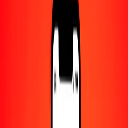
Centro de ayuda
Encuentra respuestas y soporte al cliente.
Servicios
Cambio de cheques, pago de facturas y más.
Empleo
Únete al equipo global de Ria.
Acerca de Ria
Descubre nuestra historia y propósito.