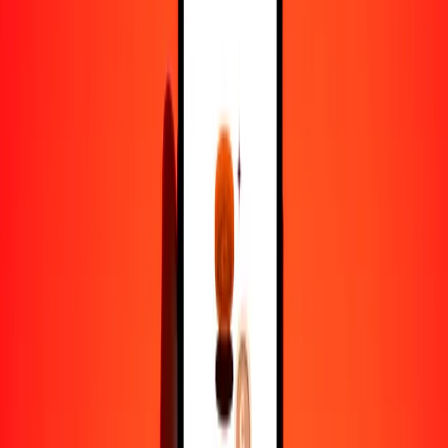
1,00 DOP = 3.06448095 DJF
peso dominicano a franco yibutiano — Actualizado el 9 de agosto
de 2026 12:00 a. m. UTC
Enviar dinero
Usamos el tipo de cambio interbancario solo como referencia.
Inicia sesión para ver los tipos de envío reales.
Tipos de cambio DOP a DJF hoy
Convertir peso dominicano a franco yibutiano
Convertir franco yibutiano a peso dominicano
DOP
DJF
1
DOP
3.06448
DJF
5
DOP
15.32240
DJF
25
DOP
76.61202
DJF
50
DOP
153.22405
DJF
100
DOP
306.44810
DJF
500
DOP
1532.24048
DJF
1000
DOP
3064.48095
DJF