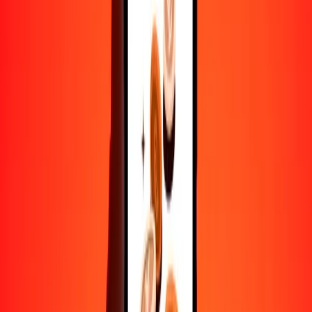
10,000
DOP
30,644.80955
DJF
Convertir peso dominicano a franco yibutiano
DOP
DJF
1
DOP
3.06448
DJF
5
DOP
15.32240
DJF
25
DOP
76.61202
DJF
50
DOP
153.22405
DJF
100
DOP
306.44810
DJF
500
DOP
1532.24048
DJF
1000
DOP
3064.48095
DJF
10,000
DOP
30,644.80955
DJF
Convertir franco yibutiano a peso dominicano
DJF
DOP
1
DJF
0.32632
DOP
5
DJF
1.63160
DOP
25
DJF
8.15799
DOP
50
DJF
16.31598
DOP
100
DJF
32.63195
DOP