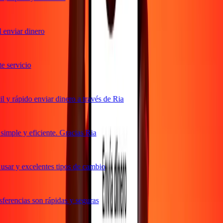
enviar dinero
servicio
y rápido enviar dinero a través de Ria
mple y eficiente. Gracias Ria
sar y excelentes tipos de cambio
erencias son rápidas y seguras