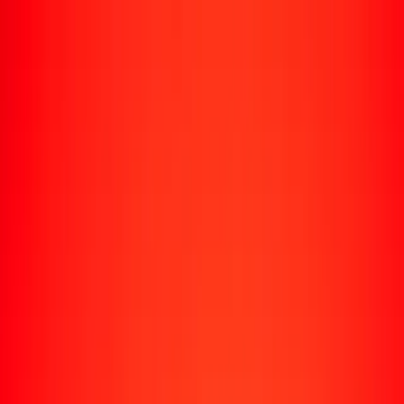
Enviar dinero
Envía dinero a más de 190 países
Formas de enviar
Envía dinero
Envía dinero en línea
Envía dinero con la app
Envía dinero en persona
Envía dinero por WhatsApp
Destinos populares
México
Colombia
India
República Dominicana
El Salvador