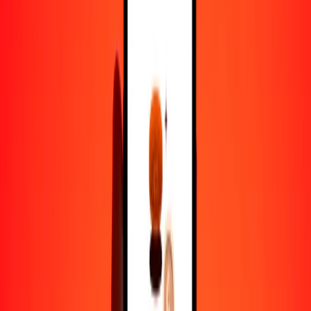
1,00 DKK = 0.27594000 AWG
corona danesa a florín arubeño — Actualizado el 7 de agosto de
2026 12:00 a. m. UTC
Enviar dinero
Usamos el tipo de cambio interbancario solo como referencia.
Inicia sesión para ver los tipos de envío reales.
Tipos de cambio DKK a AWG hoy
Convertir corona danesa a florín arubeño
Convertir florín arubeño a corona danesa
DKK
AWG
1
DKK
0.27594
AWG
5
DKK
1.37970
AWG
25
DKK
6.89850
AWG
50
DKK
13.79700
AWG
100
DKK
27.59400
AWG
500
DKK
137.97000
AWG
1000
DKK
275.94000
AWG