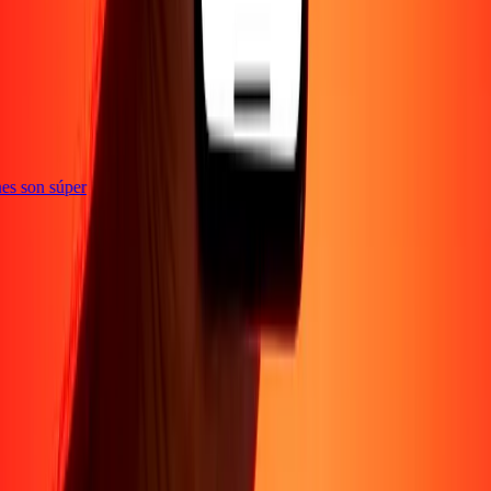
e
iones son súper
Empresa
Acerca de
Blog
Conviértete en agente
Conviértete en socio
digital
Conviértete en socio estratégico
Conviértete en
afiliado
Carreras
Corporativo
Promociones
Seguridad
Envía dinero en
línea
Transferencia internacional de dinero
Tasas de conversión
Soporte
Política de privacidad
Aviso de cookies
Términos y