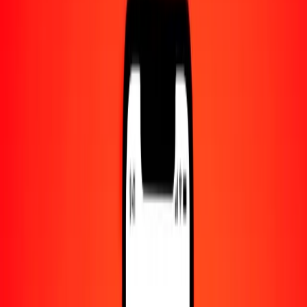
Centro de ayuda
Encuentra respuestas y soporte al cliente.
Servicios
Cambio de cheques, pago de facturas y más.
Empleo
Únete al equipo global de Ria.
Acerca de Ria
Descubre nuestra historia y propósito.