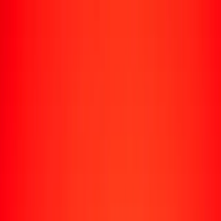
Enviar dinero
Envía dinero a más de 190 países
Formas de enviar
Envía dinero
Envía dinero en línea
Envía dinero con la app
Envía dinero en persona
Envía dinero por WhatsApp
Destinos populares
México
Colombia
India
República Dominicana
El Salvador