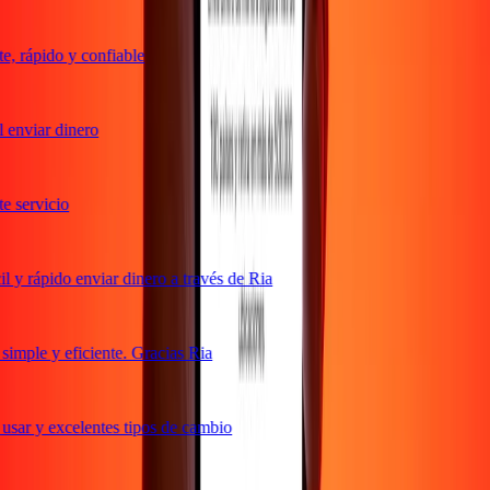
 rápido y confiable
enviar dinero
 servicio
y rápido enviar dinero a través de Ria
mple y eficiente. Gracias Ria
sar y excelentes tipos de cambio