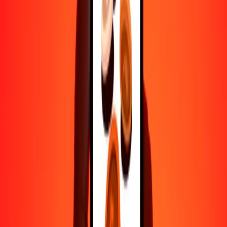
500
AWG
1811.98810
DKK
1000
AWG
3623.97620
DKK
10,000
AWG
36,239.76198
DKK
Por qué elegir Ria Money Transfer para enviar dinero
internacionalmente
Más de 35 años de experiencia confiable
Entrega rápida y conveniente
Envía dinero en pocos toques a más de 190 países con Ria.
Transferencias seguras en todo el mundo
Confía en nosotros: hemos realizado más de mil millones de
transferencias seguras.
Ayuda de personas reales