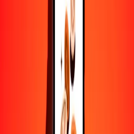
10,000
DKK
2759.40002
AWG
Convertir corona danesa a florín arubeño
DKK
AWG
1
DKK
0.27594
AWG
5
DKK
1.37970
AWG
25
DKK
6.89850
AWG
50
DKK
13.79700
AWG
100
DKK
27.59400
AWG
500
DKK
137.97000
AWG
1000
DKK
275.94000
AWG
10,000
DKK
2759.40002
AWG
Convertir florín arubeño a corona danesa
AWG
DKK
1
AWG
3.62398
DKK
5
AWG
18.11988
DKK
25
AWG
90.59940
DKK
50
AWG
181.19881
DKK
100
AWG
362.39762
DKK