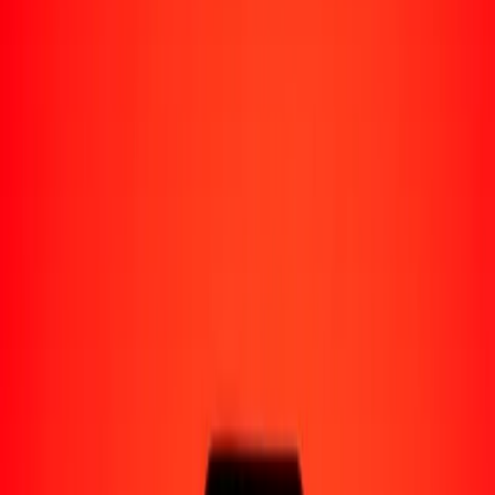
Perú
Regiones
África
Asia
Europa
América Latina
América del Norte
Oceanía
Formas de recibir
Recibe dinero
Depósito bancario
Retiro en efectivo
Billetera digital
Entrega a domicilio
Cajero automático
Rastrear una transferencia
Ubicaciones
Recursos