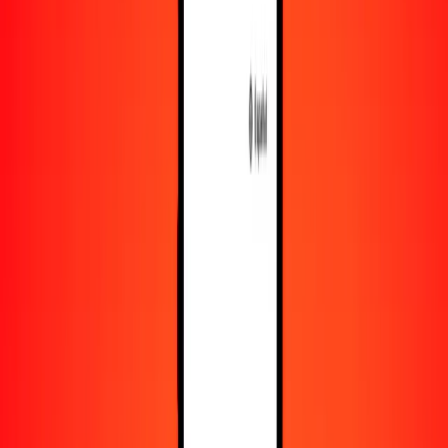
Recursos
Obtén más información sobre Ria Money Transfer,
incluyendo nuestros servicios y soporte.
Descarga la app
Inicia sesión
Regístrate
1,00 corona danesa a florín arubeño hoy
Convierte DKK a AWG al tipo de cambio actual
Cantidad
DKK
Convertido a
AWG