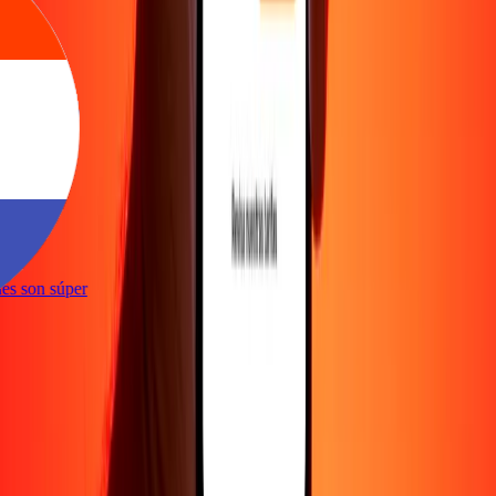
e
iones son súper