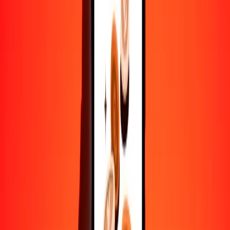
10,000
DKK
2191.77114
AUD
Convertir corona danesa a dólar australiano
DKK
AUD
1
DKK
0.21918
AUD
5
DKK
1.09589
AUD
25
DKK
5.47943
AUD
50
DKK
10.95886
AUD
100
DKK
21.91771
AUD
500
DKK
109.58856
AUD
1000
DKK
219.17711
AUD
10,000
DKK
2191.77114
AUD
Convertir dólar australiano a corona danesa
AUD
DKK
1
AUD
4.56252
DKK
5
AUD
22.81260
DKK
25
AUD
114.06300
DKK
50
AUD
228.12601
DKK
100
AUD
456.25202
DKK