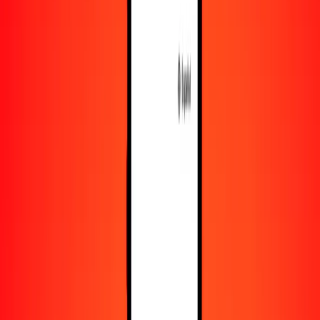
Recursos
Obtén más información sobre Ria Money Transfer,
incluyendo nuestros servicios y soporte.
Descarga la app
Inicia sesión
Regístrate
1,00 corona danesa a dólar australiano hoy
Convierte DKK a AUD al tipo de cambio actual
Cantidad
DKK
Convertido a
AUD