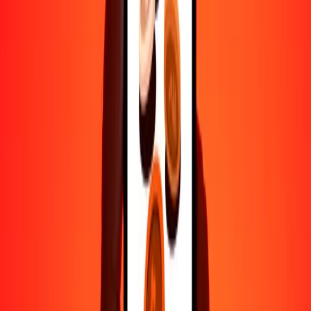
500
AUD
2281.26008
DKK
1000
AUD
4562.52016
DKK
10,000
AUD
45,625.20159
DKK
Por qué elegir Ria Money Transfer para enviar dinero
internacionalmente
Más de 35 años de experiencia confiable
Entrega rápida y conveniente
Envía dinero en pocos toques a más de 190 países con Ria.
Transferencias seguras en todo el mundo
Confía en nosotros: hemos realizado más de mil millones de
transferencias seguras.
Ayuda de personas reales