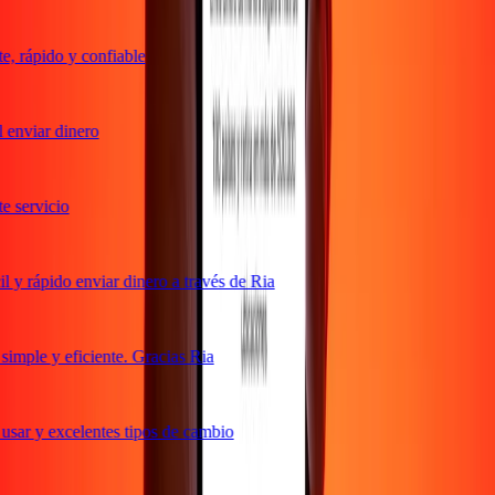
 rápido y confiable
enviar dinero
servicio
y rápido enviar dinero a través de Ria
mple y eficiente. Gracias Ria
sar y excelentes tipos de cambio