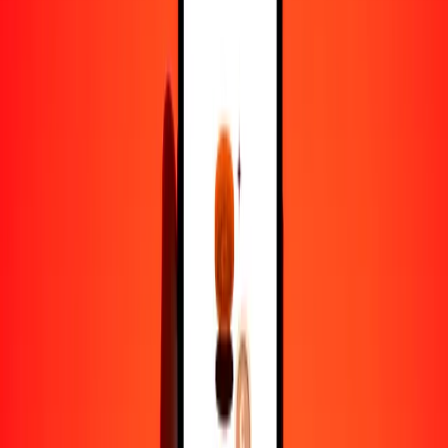
1,00 DKK = 0.21917711 AUD
corona danesa a dólar australiano — Actualizado el 7 de agosto de
2026 12:00 a. m. UTC
Enviar dinero
Usamos el tipo de cambio interbancario solo como referencia.
Inicia sesión para ver los tipos de envío reales.
Tipos de cambio DKK a AUD hoy
Convertir corona danesa a dólar australiano
Convertir dólar australiano a corona danesa
DKK
AUD
1
DKK
0.21918
AUD
5
DKK
1.09589
AUD
25
DKK
5.47943
AUD
50
DKK
10.95886
AUD
100
DKK
21.91771
AUD
500
DKK
109.58856
AUD
1000
DKK
219.17711
AUD