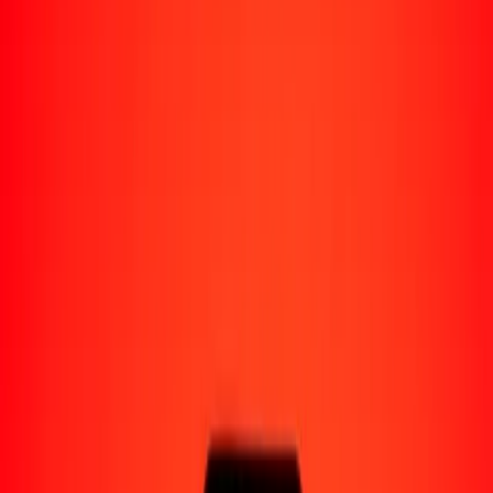
Perú
Regiones
África
Asia
Europa
América Latina
América del Norte
Oceanía
Formas de recibir
Recibe dinero
Depósito bancario
Retiro en efectivo
Billetera digital
Entrega a domicilio
Cajero automático
Rastrear una transferencia
Ubicaciones
Recursos