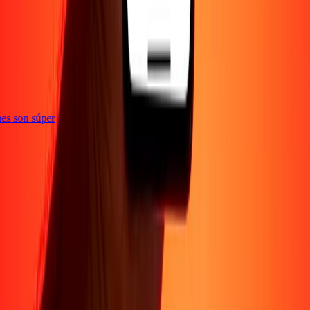
e
iones son súper
Empresa
Acerca de
Blog
Conviértete en agente
Conviértete en socio
digital
Conviértete en socio estratégico
Conviértete en
afiliado
Carreras
Corporativo
Promociones
Seguridad
Envía dinero en
línea
Transferencia internacional de dinero
Tasas de conversión
Soporte
Política de privacidad
Aviso de cookies
Términos y