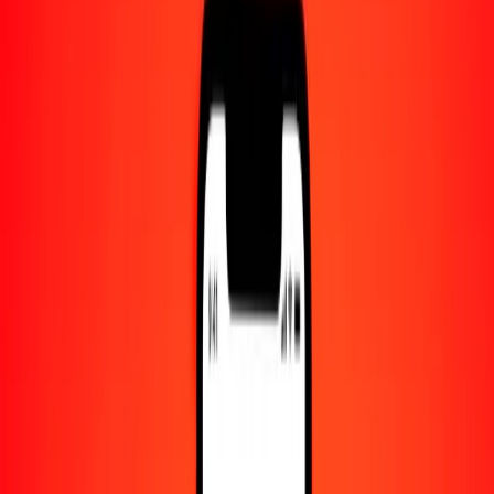
Centro de ayuda
Encuentra respuestas y soporte al cliente.
Servicios
Cambio de cheques, pago de facturas y más.
Empleo
Únete al equipo global de Ria.
Acerca de Ria
Descubre nuestra historia y propósito.