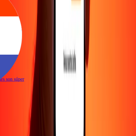
e
iones son súper