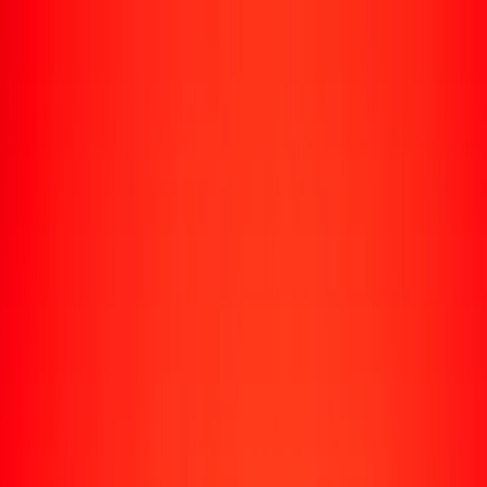
Enviar dinero
Envía dinero a más de 190 países
Formas de enviar
Envía dinero
Envía dinero en línea
Envía dinero con la app
Envía dinero en persona
Envía dinero por WhatsApp
Destinos populares
México
Colombia
India
República Dominicana
El Salvador