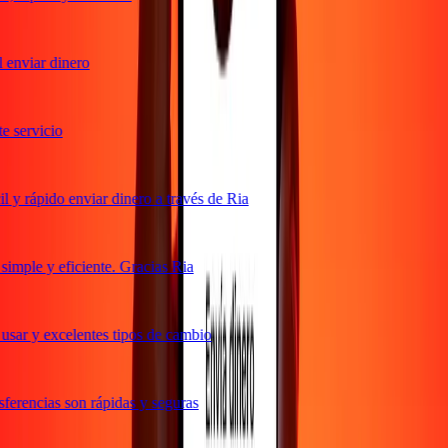
enviar dinero
servicio
y rápido enviar dinero a través de Ria
mple y eficiente. Gracias Ria
sar y excelentes tipos de cambio
erencias son rápidas y seguras