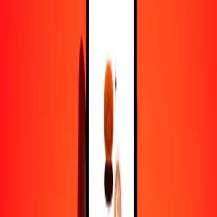
1,00 CZK = 1.53469322 TWD
corona checa a nuevo dólar taiwanés — Actualizado el 9 de agosto
de 2026 12:00 a. m. UTC
Enviar dinero
Usamos el tipo de cambio interbancario solo como referencia.
Inicia sesión para ver los tipos de envío reales.
Tipos de cambio CZK a TWD hoy
Convertir corona checa a nuevo dólar taiwanés
Convertir nuevo dólar taiwanés a corona checa
CZK
TWD
1
CZK
1.53469
TWD
5
CZK
7.67347
TWD
25
CZK
38.36733
TWD
50
CZK
76.73466
TWD
100
CZK
153.46932
TWD
500
CZK
767.34661
TWD
1000
CZK
1534.69322
TWD