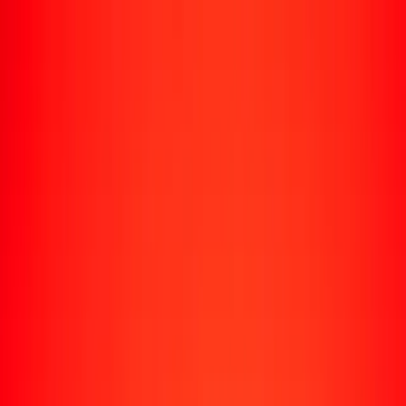
Enviar dinero
Envía dinero a más de 190 países
Formas de enviar
Envía dinero
Envía dinero en línea
Envía dinero con la app
Envía dinero en persona
Envía dinero por WhatsApp
Destinos populares
México
Colombia
India
República Dominicana
El Salvador