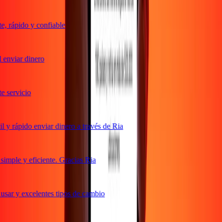
 rápido y confiable
enviar dinero
servicio
y rápido enviar dinero a través de Ria
mple y eficiente. Gracias Ria
sar y excelentes tipos de cambio