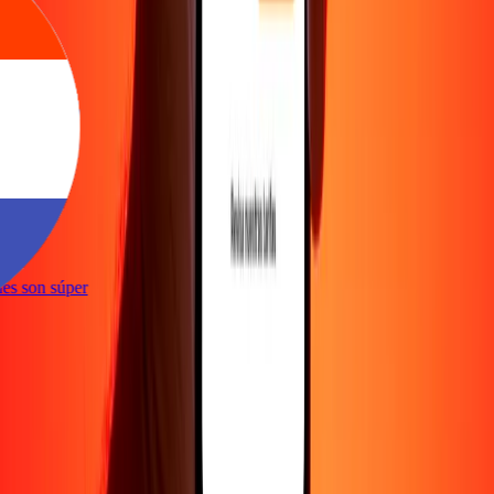
e
iones son súper