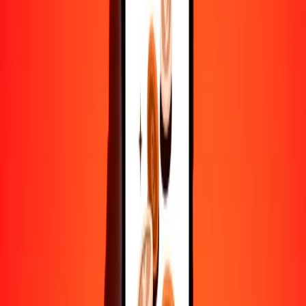
10,000
CZK
15,346.93218
TWD
Convertir corona checa a nuevo dólar taiwanés
CZK
TWD
1
CZK
1.53469
TWD
5
CZK
7.67347
TWD
25
CZK
38.36733
TWD
50
CZK
76.73466
TWD
100
CZK
153.46932
TWD
500
CZK
767.34661
TWD
1000
CZK
1534.69322
TWD
10,000
CZK
15,346.93218
TWD
Convertir nuevo dólar taiwanés a corona checa
TWD
CZK
1
TWD
0.65160
CZK
5
TWD
3.25798
CZK
25
TWD
16.28990
CZK
50
TWD
32.57980
CZK
100
TWD
65.15960
CZK