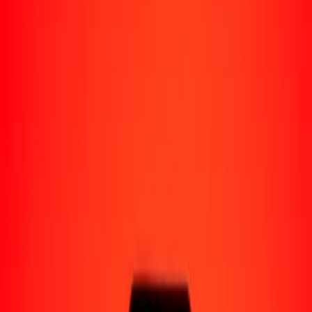
Perú
Regiones
África
Asia
Europa
América Latina
América del Norte
Oceanía
Formas de recibir
Recibe dinero
Depósito bancario
Retiro en efectivo
Billetera digital
Entrega a domicilio
Cajero automático
Rastrear una transferencia
Ubicaciones
Recursos