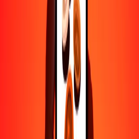
500
TWD
325.79801
CZK
1000
TWD
651.59602
CZK
10,000
TWD
6515.96025
CZK
Por qué elegir Ria Money Transfer para enviar dinero
internacionalmente
Más de 35 años de experiencia confiable
Entrega rápida y conveniente
Envía dinero en pocos toques a más de 190 países con Ria.
Transferencias seguras en todo el mundo
Confía en nosotros: hemos realizado más de mil millones de
transferencias seguras.
Ayuda de personas reales