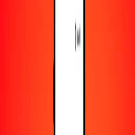
Recursos
Obtén más información sobre Ria Money Transfer,
incluyendo nuestros servicios y soporte.
Descarga la app
Inicia sesión
Regístrate
1,00 corona checa a nuevo dólar taiwanés hoy
Convierte CZK a TWD al tipo de cambio actual
Cantidad
CZK
Convertido a
TWD