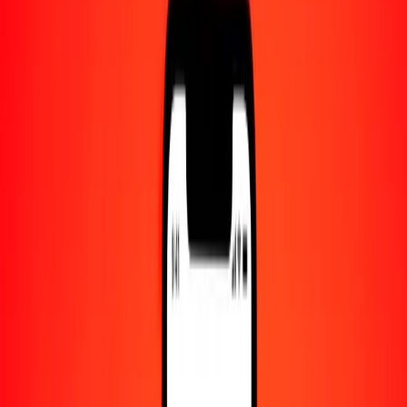
Centro de ayuda
Encuentra respuestas y soporte al cliente.
Servicios
Cambio de cheques, pago de facturas y más.
Empleo
Únete al equipo global de Ria.
Acerca de Ria
Descubre nuestra historia y propósito.