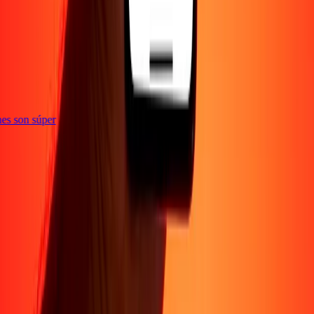
e
iones son súper
Empresa
Acerca de
Blog
Conviértete en agente
Conviértete en socio
digital
Conviértete en socio estratégico
Conviértete en
afiliado
Carreras
Corporativo
Promociones
Seguridad
Envía dinero en
línea
Transferencia internacional de dinero
Tasas de conversión
Soporte
Política de privacidad
Aviso de cookies
Términos y