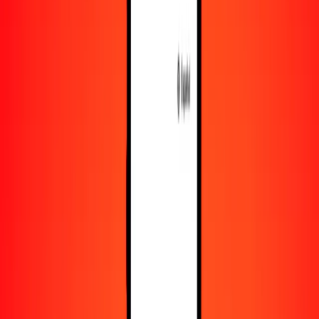
Recursos
Obtén más información sobre Ria Money Transfer,
incluyendo nuestros servicios y soporte.
Descarga la app
Inicia sesión
Regístrate
1,00 peso colombiano a dinar kuwaití hoy
Convierte COP a KWD al tipo de cambio actual
Cantidad
COP
Convertido a
KWD