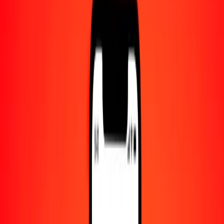
Centro de ayuda
Encuentra respuestas y soporte al cliente.
Servicios
Cambio de cheques, pago de facturas y más.
Empleo
Únete al equipo global de Ria.
Acerca de Ria
Descubre nuestra historia y propósito.