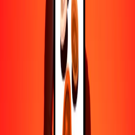
500
KWD
5,141,171.42619
COP
1000
KWD
10,282,342.85238
COP
10,000
KWD
102,823,428.52384
COP
Por qué elegir Ria Money Transfer para enviar dinero
internacionalmente
Más de 35 años de experiencia confiable
Entrega rápida y conveniente
Envía dinero en pocos toques a más de 190 países con Ria.
Transferencias seguras en todo el mundo
Confía en nosotros: hemos realizado más de mil millones de
transferencias seguras.
Ayuda de personas reales