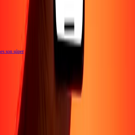
e
iones son súper
Empresa
Acerca de
Blog
Conviértete en agente
Conviértete en socio
digital
Conviértete en socio estratégico
Conviértete en
afiliado
Carreras
Corporativo
Promociones
Seguridad
Envía dinero en
línea
Transferencia internacional de dinero
Tasas de conversión
Soporte
Política de privacidad
Aviso de cookies
Términos y