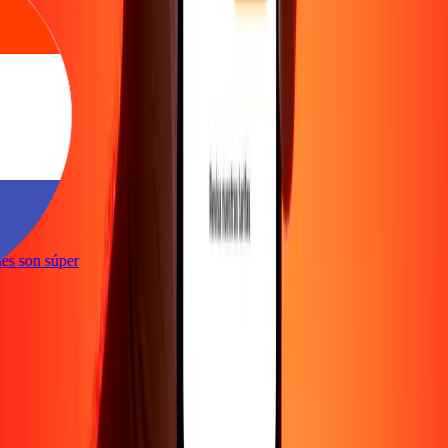
e
iones son súper