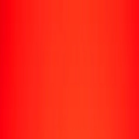
Enviar dinero
Envía dinero a más de 190 países
Formas de enviar
Envía dinero
Envía dinero en línea
Envía dinero con la app
Envía dinero en persona
Envía dinero por WhatsApp
Destinos populares
México
Colombia
India
República Dominicana
El Salvador