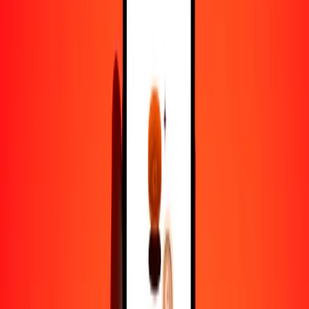
1,00 COP = 0.00009725 KWD
peso colombiano a dinar kuwaití — Actualizado el 6 de agosto de
2026 12:00 a. m. UTC
Enviar dinero
Usamos el tipo de cambio interbancario solo como referencia.
Inicia sesión para ver los tipos de envío reales.
Tipos de cambio COP a KWD hoy
Convertir peso colombiano a dinar kuwaití
Convertir dinar kuwaití a peso colombiano
COP
KWD
1
COP
0.00010
KWD
5
COP
0.00049
KWD
25
COP
0.00243
KWD
50
COP
0.00486
KWD
100
COP
0.00973
KWD
500
COP
0.04863
KWD
1000
COP
0.09725
KWD