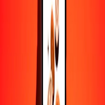
10,000
COP
0.97254
KWD
Convertir peso colombiano a dinar kuwaití
COP
KWD
1
COP
0.00010
KWD
5
COP
0.00049
KWD
25
COP
0.00243
KWD
50
COP
0.00486
KWD
100
COP
0.00973
KWD
500
COP
0.04863
KWD
1000
COP
0.09725
KWD
10,000
COP
0.97254
KWD
Convertir dinar kuwaití a peso colombiano
KWD
COP
1
KWD
10,282.34285
COP
5
KWD
51,411.71426
COP
25
KWD
257,058.57131
COP
50
KWD
514,117.14262
COP
100
KWD
1,028,234.28524
COP