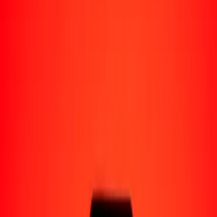
Perú
Regiones
África
Asia
Europa
América Latina
América del Norte
Oceanía
Formas de recibir
Recibe dinero
Depósito bancario
Retiro en efectivo
Billetera digital
Entrega a domicilio
Cajero automático
Rastrear una transferencia
Ubicaciones
Recursos