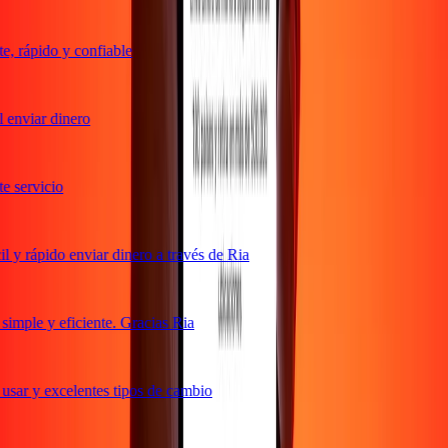
 rápido y confiable
enviar dinero
servicio
y rápido enviar dinero a través de Ria
mple y eficiente. Gracias Ria
sar y excelentes tipos de cambio