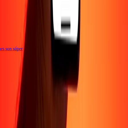
e
iones son súper
Empresa
Acerca de
Blog
Conviértete en agente
Conviértete en socio
digital
Conviértete en socio estratégico
Conviértete en
afiliado
Carreras
Corporativo
Promociones
Seguridad
Envía dinero en
línea
Transferencia internacional de dinero
Tasas de conversión
Soporte
Política de privacidad
Aviso de cookies
Términos y