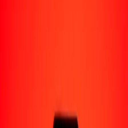
Perú
Regiones
África
Asia
Europa
América Latina
América del Norte
Oceanía
Formas de recibir
Recibe dinero
Depósito bancario
Retiro en efectivo
Billetera digital
Entrega a domicilio
Cajero automático
Rastrear una transferencia
Ubicaciones
Recursos