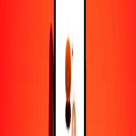
1,00 CHF = 741.63545184 SDG
franco suizo a libra sudanesa — Actualizado el 5 de agosto de 2026
12:00 a. m. UTC
Enviar dinero
Usamos el tipo de cambio interbancario solo como referencia.
Inicia sesión para ver los tipos de envío reales.
Tipos de cambio CHF a SDG hoy
Convertir franco suizo a libra sudanesa
Convertir libra sudanesa a franco suizo
CHF
SDG
1
CHF
741.63545
SDG
5
CHF
3708.17726
SDG
25
CHF
18,540.88630
SDG
50
CHF
37,081.77259
SDG
100
CHF
74,163.54518
SDG
500
CHF
370,817.72592
SDG
1000
CHF
741,635.45184
SDG