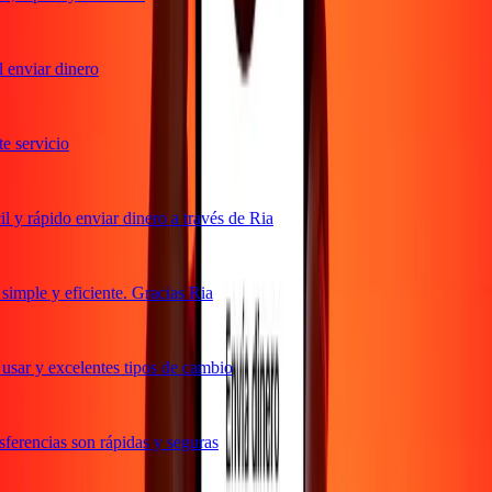
enviar dinero
 servicio
y rápido enviar dinero a través de Ria
mple y eficiente. Gracias Ria
sar y excelentes tipos de cambio
erencias son rápidas y seguras