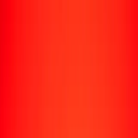
Enviar dinero
Envía dinero a más de 190 países
Formas de enviar
Envía dinero
Envía dinero en línea
Envía dinero con la app
Envía dinero en persona
Envía dinero por WhatsApp
Destinos populares
México
Colombia
India
República Dominicana
El Salvador