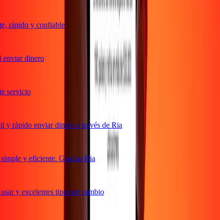
 rápido y confiable
enviar dinero
 servicio
y rápido enviar dinero a través de Ria
mple y eficiente. Gracias Ria
sar y excelentes tipos de cambio