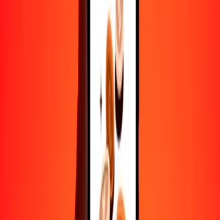
10,000
CHF
7,416,354.51842
SDG
Convertir franco suizo a libra sudanesa
CHF
SDG
1
CHF
741.63545
SDG
5
CHF
3708.17726
SDG
25
CHF
18,540.88630
SDG
50
CHF
37,081.77259
SDG
100
CHF
74,163.54518
SDG
500
CHF
370,817.72592
SDG
1000
CHF
741,635.45184
SDG
10,000
CHF
7,416,354.51842
SDG
Convertir libra sudanesa a franco suizo
SDG
CHF
1
SDG
0.00135
CHF
5
SDG
0.00674
CHF
25
SDG
0.03371
CHF
50
SDG
0.06742
CHF
100
SDG
0.13484
CHF