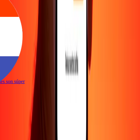
e
iones son súper