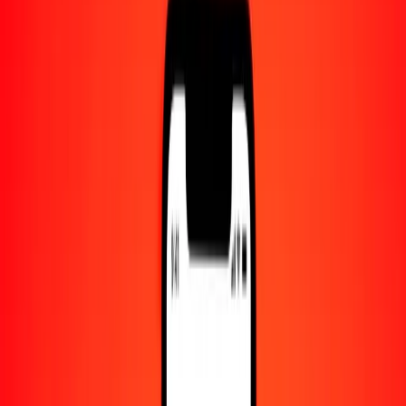
Centro de ayuda
Encuentra respuestas y soporte al cliente.
Servicios
Cambio de cheques, pago de facturas y más.
Empleo
Únete al equipo global de Ria.
Acerca de Ria
Descubre nuestra historia y propósito.