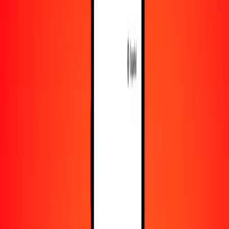
Recursos
Obtén más información sobre Ria Money Transfer,
incluyendo nuestros servicios y soporte.
Descarga la app
Inicia sesión
Regístrate
1,00 franco suizo a libra sudanesa hoy
Convierte CHF a SDG al tipo de cambio actual
Cantidad
CHF
Convertido a
SDG