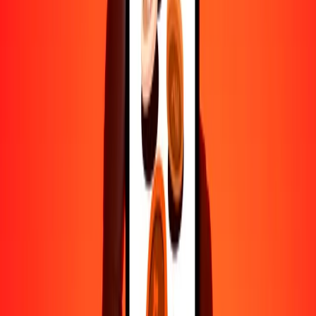
500
SDG
0.67419
CHF
1000
SDG
1.34837
CHF
10,000
SDG
13.48371
CHF
Por qué elegir Ria Money Transfer para enviar dinero
internacionalmente
Más de 35 años de experiencia confiable
Entrega rápida y conveniente
Envía dinero en pocos toques a más de 190 países con Ria.
Transferencias seguras en todo el mundo
Confía en nosotros: hemos realizado más de mil millones de
transferencias seguras.
Ayuda de personas reales