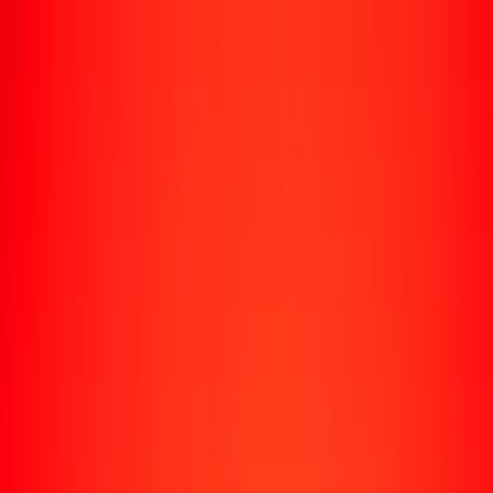
Enviar dinero
Envía dinero a más de 190 países
Formas de enviar
Envía dinero
Envía dinero en línea
Envía dinero con la app
Envía dinero en persona
Envía dinero por WhatsApp
Destinos populares
México
Colombia
India
República Dominicana
El Salvador