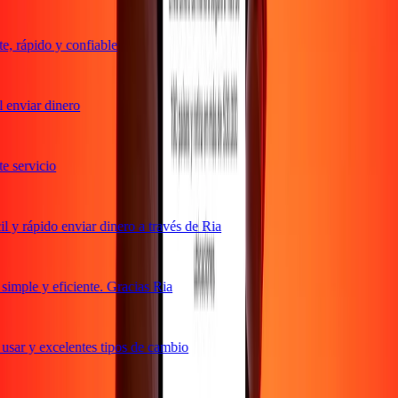
, rápido y confiable
enviar dinero
 servicio
y rápido enviar dinero a través de Ria
mple y eficiente. Gracias Ria
sar y excelentes tipos de cambio