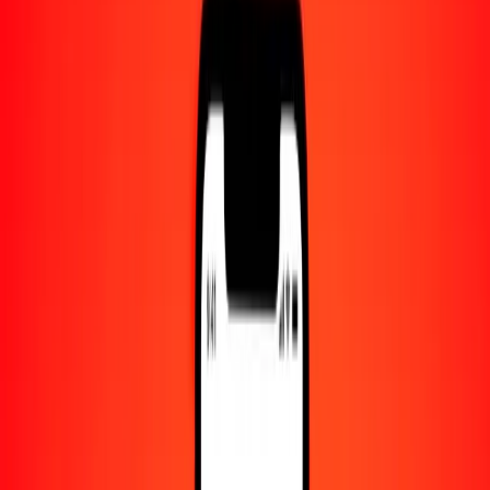
Centro de ayuda
Encuentra respuestas y soporte al cliente.
Servicios
Cambio de cheques, pago de facturas y más.
Empleo
Únete al equipo global de Ria.
Acerca de Ria
Descubre nuestra historia y propósito.