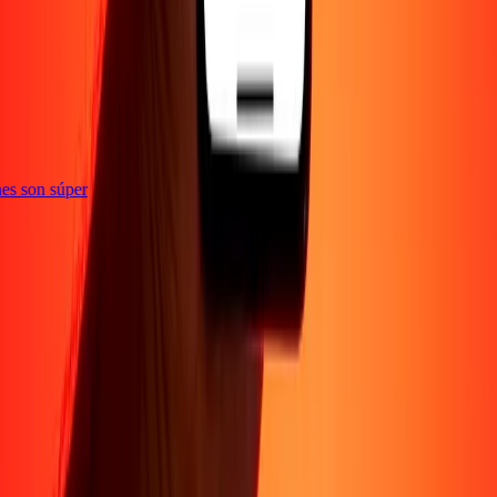
e
iones son súper
Empresa
Acerca de
Blog
Conviértete en agente
Conviértete en socio
digital
Conviértete en socio estratégico
Conviértete en
afiliado
Carreras
Corporativo
Promociones
Seguridad
Envía dinero en
línea
Transferencia internacional de dinero
Tasas de conversión
Soporte
Política de privacidad
Aviso de cookies
Términos y