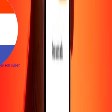
e
iones son súper