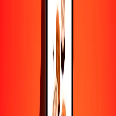
10,000
BZD
1913.97046
OMR
Convertir dólar beliceño a rial omaní
BZD
OMR
1
BZD
0.19140
OMR
5
BZD
0.95699
OMR
25
BZD
4.78493
OMR
50
BZD
9.56985
OMR
100
BZD
19.13970
OMR
500
BZD
95.69852
OMR
1000
BZD
191.39705
OMR
10,000
BZD
1913.97046
OMR
Convertir rial omaní a dólar beliceño
OMR
BZD
1
OMR
5.22474
BZD
5
OMR
26.12371
BZD
25
OMR
130.61853
BZD
50
OMR
261.23705
BZD
100
OMR
522.47410
BZD