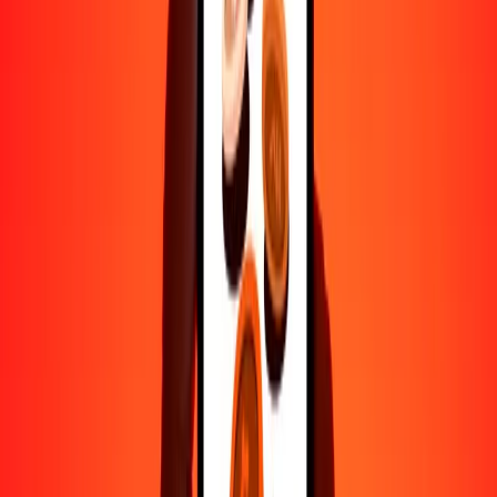
500
OMR
2612.37052
BZD
1000
OMR
5224.74103
BZD
10,000
OMR
52,247.41031
BZD
Por qué elegir Ria Money Transfer para enviar dinero
internacionalmente
Más de 35 años de experiencia confiable
Entrega rápida y conveniente
Envía dinero en pocos toques a más de 190 países con Ria.
Transferencias seguras en todo el mundo
Confía en nosotros: hemos realizado más de mil millones de
transferencias seguras.
Ayuda de personas reales