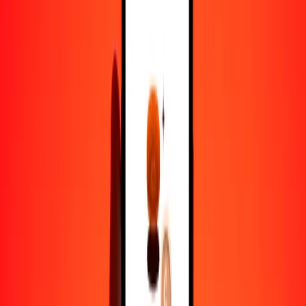
1,00 BZD = 0.19139705 OMR
dólar beliceño a rial omaní — Actualizado el 8 de agosto de 2026
12:00 a. m. UTC
Enviar dinero
Usamos el tipo de cambio interbancario solo como referencia.
Inicia sesión para ver los tipos de envío reales.
Tipos de cambio BZD a OMR hoy
Convertir dólar beliceño a rial omaní
Convertir rial omaní a dólar beliceño
BZD
OMR
1
BZD
0.19140
OMR
5
BZD
0.95699
OMR
25
BZD
4.78493
OMR
50
BZD
9.56985
OMR
100
BZD
19.13970
OMR
500
BZD
95.69852
OMR
1000
BZD
191.39705
OMR