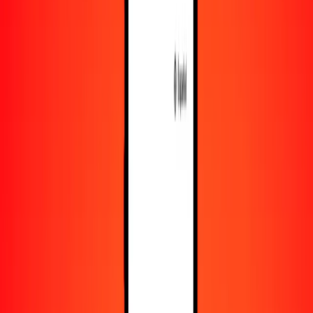
Recursos
Obtén más información sobre Ria Money Transfer,
incluyendo nuestros servicios y soporte.
Descarga la app
Inicia sesión
Regístrate
1,00 dólar beliceño a rial omaní hoy
Convierte BZD a OMR al tipo de cambio actual
Cantidad
BZD
Convertido a
OMR