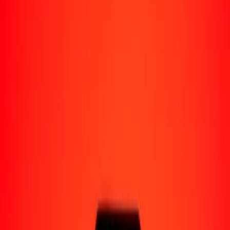
Perú
Regiones
África
Asia
Europa
América Latina
América del Norte
Oceanía
Formas de recibir
Recibe dinero
Depósito bancario
Retiro en efectivo
Billetera digital
Entrega a domicilio
Cajero automático
Rastrear una transferencia
Ubicaciones
Recursos