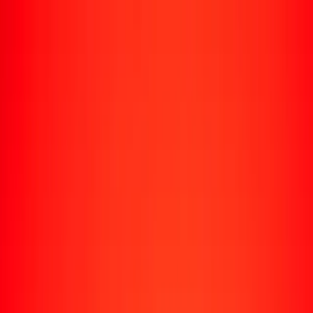
Enviar dinero
Envía dinero a más de 190 países
Formas de enviar
Envía dinero
Envía dinero en línea
Envía dinero con la app
Envía dinero en persona
Envía dinero por WhatsApp
Destinos populares
México
Colombia
India
República Dominicana
El Salvador