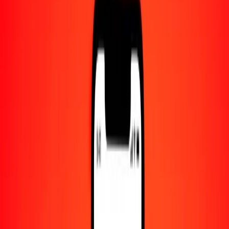
Centro de ayuda
Encuentra respuestas y soporte al cliente.
Servicios
Cambio de cheques, pago de facturas y más.
Empleo
Únete al equipo global de Ria.
Acerca de Ria
Descubre nuestra historia y propósito.