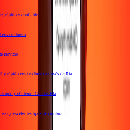
 rápido y confiable
enviar dinero
servicio
y rápido enviar dinero a través de Ria
mple y eficiente. Gracias Ria
sar y excelentes tipos de cambio