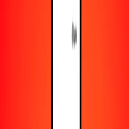
Recursos
Obtén más información sobre Ria Money Transfer,
incluyendo nuestros servicios y soporte.
Descarga la app
Inicia sesión
Regístrate
1,00 boliviano a peso argentino hoy
Convierte BOB a ARS al tipo de cambio actual
Cantidad
BOB
Convertido a
ARS