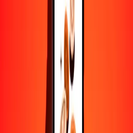
10,000
BOB
1,260,498.32225
ARS
Convertir boliviano a peso argentino
BOB
ARS
1
BOB
126.04983
ARS
5
BOB
630.24916
ARS
25
BOB
3151.24581
ARS
50
BOB
6302.49161
ARS
100
BOB
12,604.98322
ARS
500
BOB
63,024.91611
ARS
1000
BOB
126,049.83223
ARS
10,000
BOB
1,260,498.32225
ARS
Convertir peso argentino a boliviano
ARS
BOB
1
ARS
0.00793
BOB
5
ARS
0.03967
BOB
25
ARS
0.19833
BOB
50
ARS
0.39667
BOB
100
ARS
0.79334
BOB