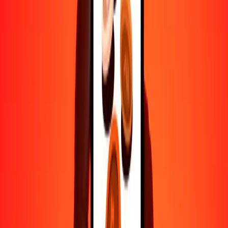
500
ARS
3.96669
BOB
1000
ARS
7.93337
BOB
10,000
ARS
79.33370
BOB
Por qué elegir Ria Money Transfer para enviar dinero
internacionalmente
Más de 35 años de experiencia confiable
Entrega rápida y conveniente
Envía dinero en pocos toques a más de 190 países con Ria.
Transferencias seguras en todo el mundo
Confía en nosotros: hemos realizado más de mil millones de
transferencias seguras.
Ayuda de personas reales