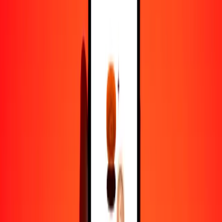
1,00 BOB = 126.04983223 ARS
boliviano a peso argentino — Actualizado el 8 de agosto de 2026
12:00 a. m. UTC
Enviar dinero
Usamos el tipo de cambio interbancario solo como referencia.
Inicia sesión para ver los tipos de envío reales.
Tipos de cambio BOB a ARS hoy
Convertir boliviano a peso argentino
Convertir peso argentino a boliviano
BOB
ARS
1
BOB
126.04983
ARS
5
BOB
630.24916
ARS
25
BOB
3151.24581
ARS
50
BOB
6302.49161
ARS
100
BOB
12,604.98322
ARS
500
BOB
63,024.91611
ARS
1000
BOB
126,049.83223
ARS