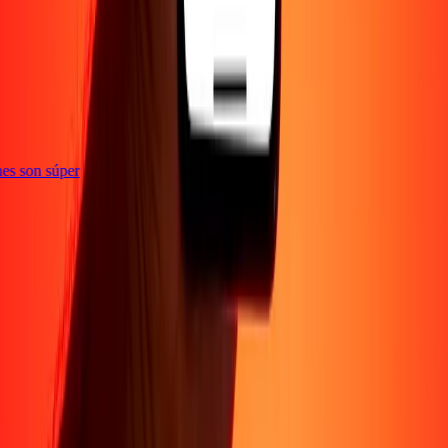
e
iones son súper
Empresa
Acerca de
Blog
Conviértete en agente
Conviértete en socio
digital
Conviértete en socio estratégico
Conviértete en
afiliado
Carreras
Corporativo
Promociones
Seguridad
Envía dinero en
línea
Transferencia internacional de dinero
Tasas de conversión
Soporte
Política de privacidad
Aviso de cookies
Términos y