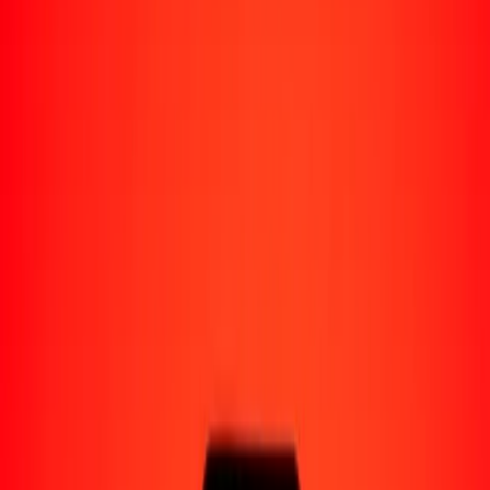
Perú
Regiones
África
Asia
Europa
América Latina
América del Norte
Oceanía
Formas de recibir
Recibe dinero
Depósito bancario
Retiro en efectivo
Billetera digital
Entrega a domicilio
Cajero automático
Rastrear una transferencia
Ubicaciones
Recursos