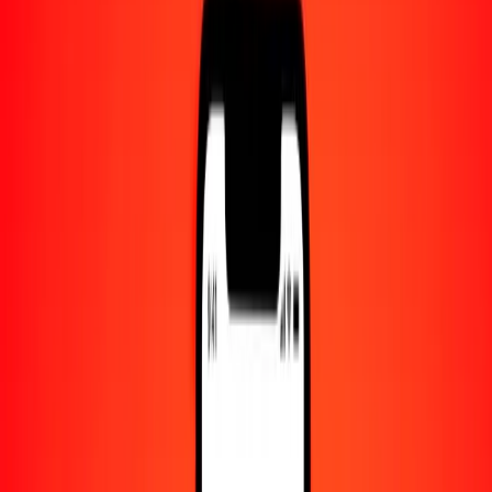
Centro de ayuda
Encuentra respuestas y soporte al cliente.
Servicios
Cambio de cheques, pago de facturas y más.
Empleo
Únete al equipo global de Ria.
Acerca de Ria
Descubre nuestra historia y propósito.