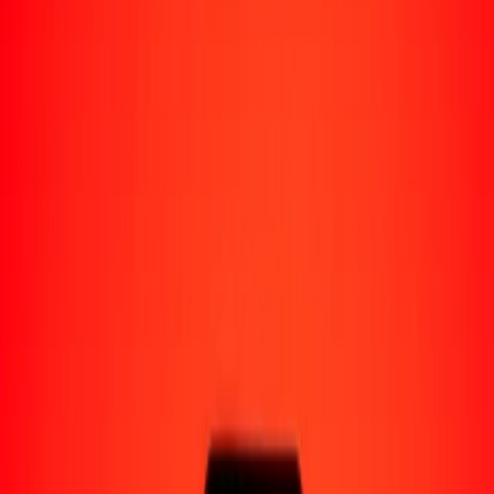
Perú
Regiones
África
Asia
Europa
América Latina
América del Norte
Oceanía
Formas de recibir
Recibe dinero
Depósito bancario
Retiro en efectivo
Billetera digital
Entrega a domicilio
Cajero automático
Rastrear una transferencia
Ubicaciones
Recursos