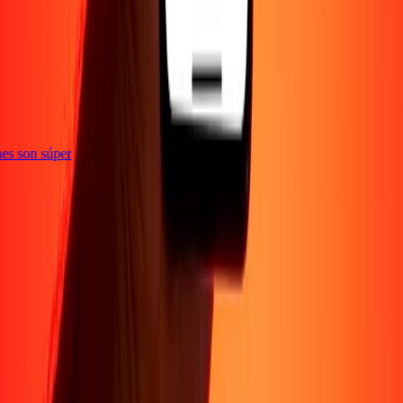
e
iones son súper
Empresa
Acerca de
Blog
Conviértete en agente
Conviértete en socio
digital
Conviértete en socio estratégico
Conviértete en
afiliado
Carreras
Corporativo
Promociones
Seguridad
Envía dinero en
línea
Transferencia internacional de dinero
Tasas de conversión
Soporte
Política de privacidad
Aviso de cookies
Términos y