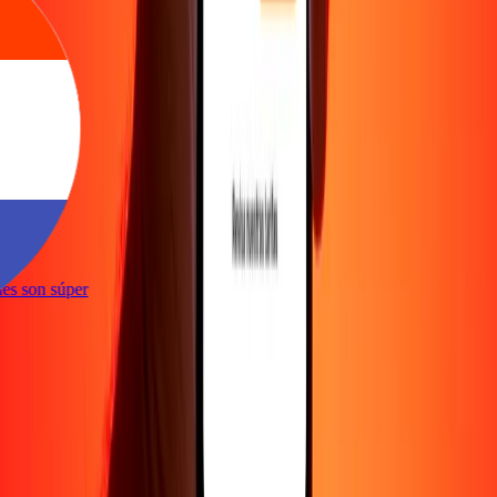
e
iones son súper