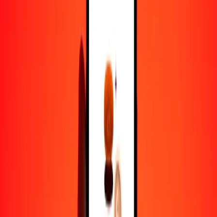
1,00 BMD = 2.22663681 FJD
dólar de Bermudas a dólar fiyiano — Actualizado el 8 de agosto de
2026 12:00 a. m. UTC
Enviar dinero
Usamos el tipo de cambio interbancario solo como referencia.
Inicia sesión para ver los tipos de envío reales.
Tipos de cambio BMD a FJD hoy
Convertir dólar de Bermudas a dólar fiyiano
Convertir dólar fiyiano a dólar de Bermudas
BMD
FJD
1
BMD
2.22664
FJD
5
BMD
11.13318
FJD
25
BMD
55.66592
FJD
50
BMD
111.33184
FJD
100
BMD
222.66368
FJD
500
BMD
1113.31841
FJD
1000
BMD
2226.63681
FJD