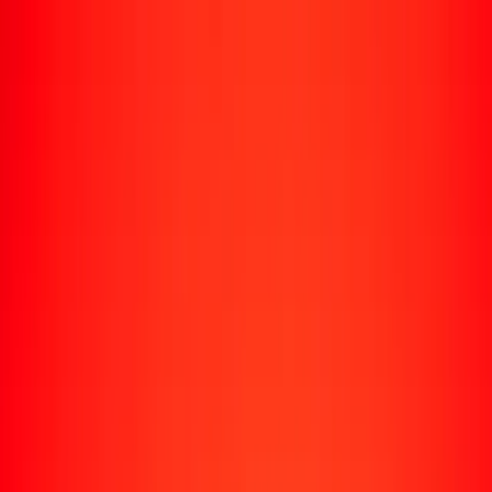
Enviar dinero
Envía dinero a más de 190 países
Formas de enviar
Envía dinero
Envía dinero en línea
Envía dinero con la app
Envía dinero en persona
Envía dinero por WhatsApp
Destinos populares
México
Colombia
India
República Dominicana
El Salvador