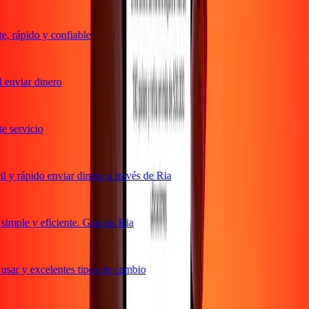
 rápido y confiable
enviar dinero
servicio
y rápido enviar dinero a través de Ria
mple y eficiente. Gracias Ria
sar y excelentes tipos de cambio