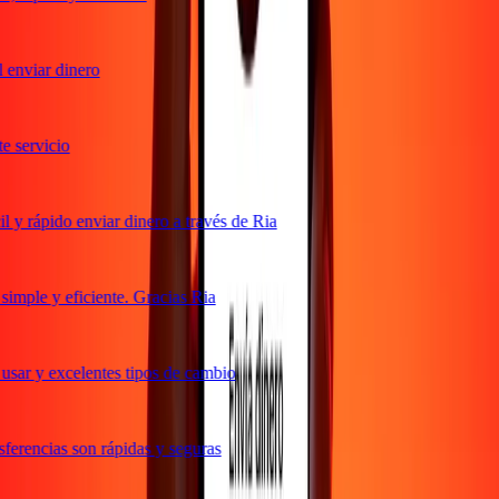
enviar dinero
servicio
y rápido enviar dinero a través de Ria
mple y eficiente. Gracias Ria
sar y excelentes tipos de cambio
erencias son rápidas y seguras