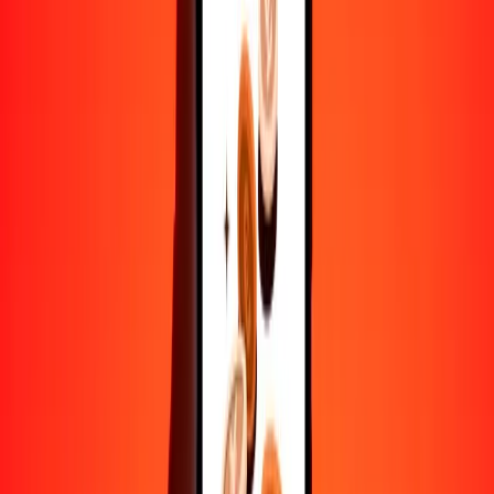
10,000
BMD
22,266.36810
FJD
Convertir dólar de Bermudas a dólar fiyiano
BMD
FJD
1
BMD
2.22664
FJD
5
BMD
11.13318
FJD
25
BMD
55.66592
FJD
50
BMD
111.33184
FJD
100
BMD
222.66368
FJD
500
BMD
1113.31841
FJD
1000
BMD
2226.63681
FJD
10,000
BMD
22,266.36810
FJD
Convertir dólar fiyiano a dólar de Bermudas
FJD
BMD
1
FJD
0.44911
BMD
5
FJD
2.24554
BMD
25
FJD
11.22770
BMD
50
FJD
22.45539
BMD
100
FJD
44.91078
BMD