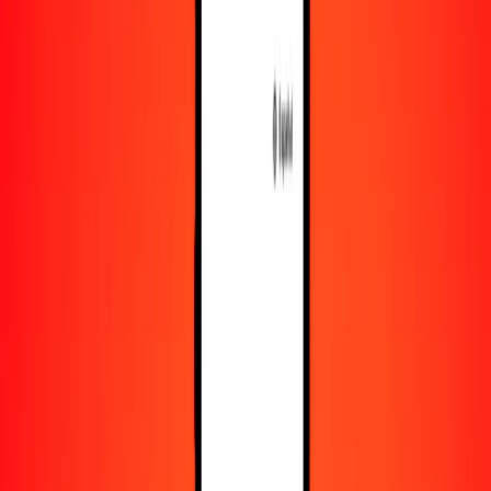
Recursos
Obtén más información sobre Ria Money Transfer,
incluyendo nuestros servicios y soporte.
Descarga la app
Inicia sesión
Regístrate
1,00 dólar bermudeño a dólar fiyiano hoy
Convierte BMD a FJD al tipo de cambio actual
Cantidad
BMD
Convertido a
FJD