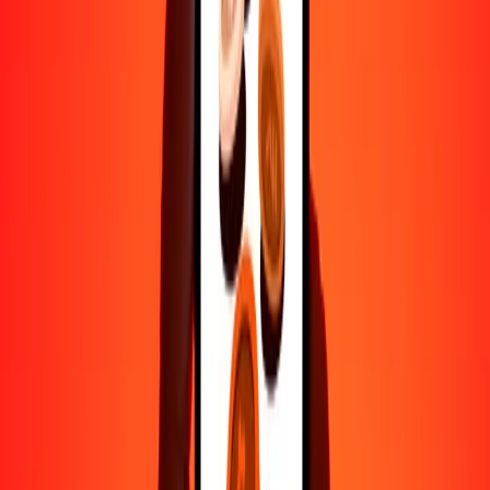
500
FJD
224.55391
BMD
1000
FJD
449.10782
BMD
10,000
FJD
4491.07818
BMD
Por qué elegir Ria Money Transfer para enviar dinero
internacionalmente
Más de 35 años de experiencia confiable
Entrega rápida y conveniente
Envía dinero en pocos toques a más de 190 países con Ria.
Transferencias seguras en todo el mundo
Confía en nosotros: hemos realizado más de mil millones de
transferencias seguras.
Ayuda de personas reales