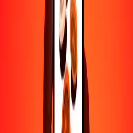
500
FKP
2,016,677.11305
BIF
1000
FKP
4,033,354.22611
BIF
10,000
FKP
40,333,542.26108
BIF
Por qué elegir Ria Money Transfer para enviar dinero
internacionalmente
Más de 35 años de experiencia confiable
Entrega rápida y conveniente
Envía dinero en pocos toques a más de 190 países con Ria.
Transferencias seguras en todo el mundo
Confía en nosotros: hemos realizado más de mil millones de
transferencias seguras.
Ayuda de personas reales