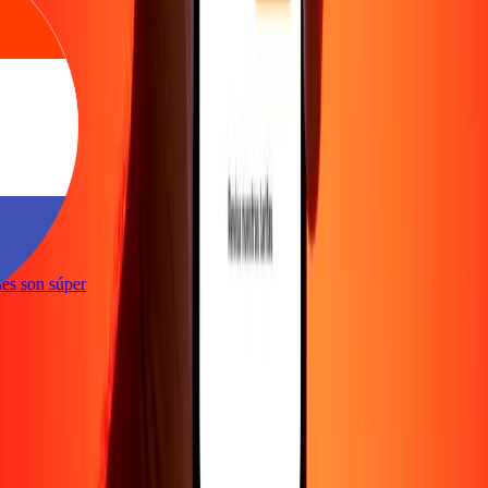
e
iones son súper