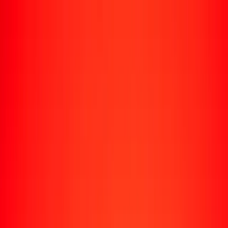
Enviar dinero
Envía dinero a más de 190 países
Formas de enviar
Envía dinero
Envía dinero en línea
Envía dinero con la app
Envía dinero en persona
Envía dinero por WhatsApp
Destinos populares
México
Colombia
India
República Dominicana
El Salvador