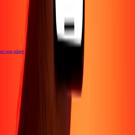
e
iones son súper
Empresa
Acerca de
Blog
Conviértete en agente
Conviértete en socio
digital
Conviértete en socio estratégico
Conviértete en
afiliado
Carreras
Corporativo
Promociones
Seguridad
Envía dinero en
línea
Transferencia internacional de dinero
Tasas de conversión
Soporte
Política de privacidad
Aviso de cookies
Términos y