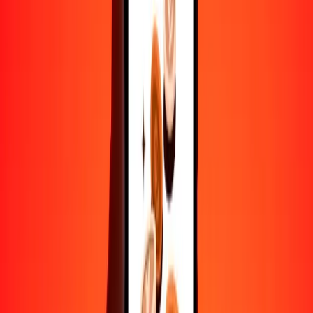
10,000
BIF
2.47933
FKP
Convertir franco burundés a libra malvinense
BIF
FKP
1
BIF
0.00025
FKP
5
BIF
0.00124
FKP
25
BIF
0.00620
FKP
50
BIF
0.01240
FKP
100
BIF
0.02479
FKP
500
BIF
0.12397
FKP
1000
BIF
0.24793
FKP
10,000
BIF
2.47933
FKP
Convertir libra malvinense a franco burundés
FKP
BIF
1
FKP
4033.35423
BIF
5
FKP
20,166.77113
BIF
25
FKP
100,833.85565
BIF
50
FKP
201,667.71131
BIF
100
FKP
403,335.42261
BIF