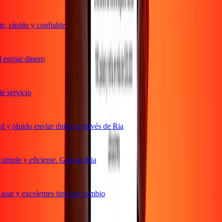
 rápido y confiable
enviar dinero
 servicio
y rápido enviar dinero a través de Ria
mple y eficiente. Gracias Ria
sar y excelentes tipos de cambio