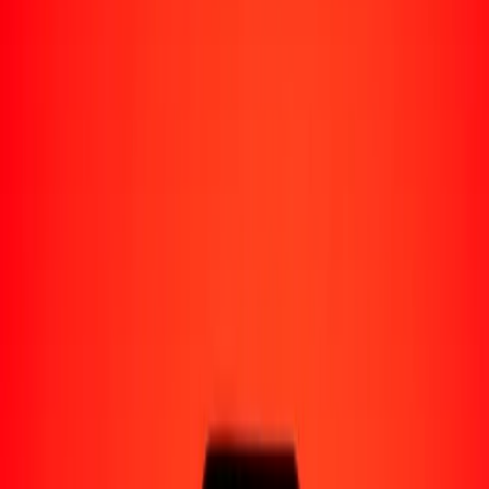
Perú
Regiones
África
Asia
Europa
América Latina
América del Norte
Oceanía
Formas de recibir
Recibe dinero
Depósito bancario
Retiro en efectivo
Billetera digital
Entrega a domicilio
Cajero automático
Rastrear una transferencia
Ubicaciones
Recursos