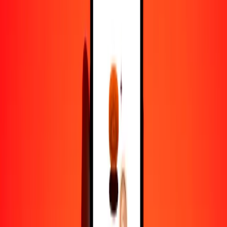
1,00 BIF = 0.00024793 FKP
franco burundés a libra malvinense — Actualizado el 8 de agosto de
2026 12:00 a. m. UTC
Enviar dinero
Usamos el tipo de cambio interbancario solo como referencia.
Inicia sesión para ver los tipos de envío reales.
Tipos de cambio BIF a FKP hoy
Convertir franco burundés a libra malvinense
Convertir libra malvinense a franco burundés
BIF
FKP
1
BIF
0.00025
FKP
5
BIF
0.00124
FKP
25
BIF
0.00620
FKP
50
BIF
0.01240
FKP
100
BIF
0.02479
FKP
500
BIF
0.12397
FKP
1000
BIF
0.24793
FKP