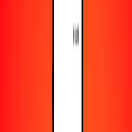
Recursos
Obtén más información sobre Ria Money Transfer,
incluyendo nuestros servicios y soporte.
Descarga la app
Inicia sesión
Regístrate
1,00 franco burundés a libra malvinense hoy
Convierte BIF a FKP al tipo de cambio actual
Cantidad
BIF
Convertido a
FKP