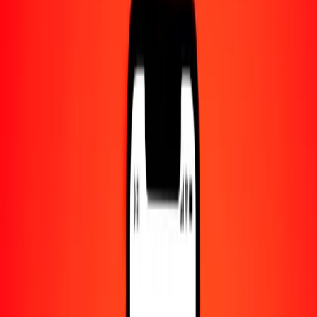
Centro de ayuda
Encuentra respuestas y soporte al cliente.
Servicios
Cambio de cheques, pago de facturas y más.
Empleo
Únete al equipo global de Ria.
Acerca de Ria
Descubre nuestra historia y propósito.