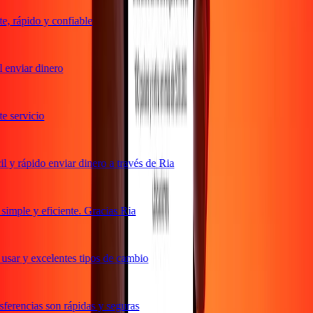
 rápido y confiable
enviar dinero
 servicio
y rápido enviar dinero a través de Ria
mple y eficiente. Gracias Ria
sar y excelentes tipos de cambio
erencias son rápidas y seguras