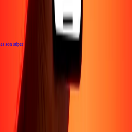
e
iones son súper
Empresa
Acerca de
Blog
Conviértete en agente
Conviértete en socio
digital
Conviértete en socio estratégico
Conviértete en
afiliado
Carreras
Corporativo
Promociones
Seguridad
Envía dinero en
línea
Transferencia internacional de dinero
Tasas de conversión
Soporte
Política de privacidad
Aviso de cookies
Términos y
condiciones
Resolución de errores
Presentar una