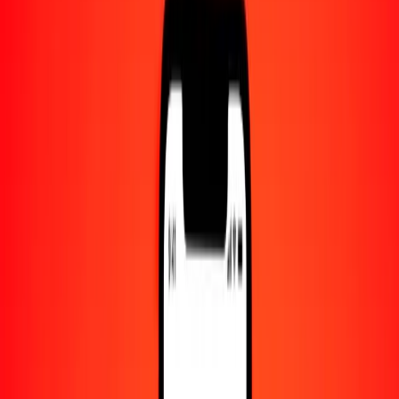
Centro de ayuda
Encuentra respuestas y soporte al cliente.
Servicios
Cambio de cheques, pago de facturas y más.
Empleo
Únete al equipo global de Ria.
Acerca de Ria
Descubre nuestra historia y propósito.