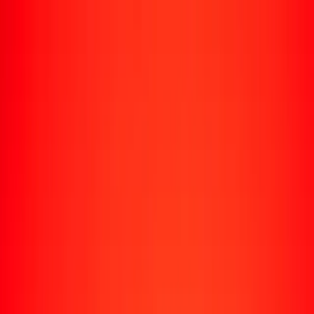
Enviar dinero
Envía dinero a más de 190 países
Formas de enviar
Envía dinero
Envía dinero en línea
Envía dinero con la app
Envía dinero en persona
Envía dinero por WhatsApp
Destinos populares
México
Colombia
India
República Dominicana
El Salvador