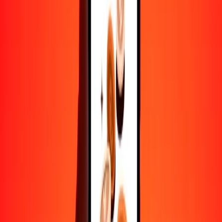
Convertir dólar australiano a yen
AUD
JPY
1
AUD
111.42265
JPY
5
AUD
557.11324
JPY
25
AUD
2785.56620
JPY
50
AUD
5571.13240
JPY
100
AUD
11,142.26480
JPY
500
AUD
55,711.32398
JPY
1000
AUD
111,422.64796
JPY
10,000
AUD
1,114,226.47961
JPY
Convertir yen a dólar australiano
JPY
AUD
1
JPY
0.00897
AUD
5
JPY
0.04487
AUD
25
JPY
0.22437
AUD
50
JPY
0.44874
AUD
100
JPY
0.89748
AUD
500
JPY
4.48742
AUD