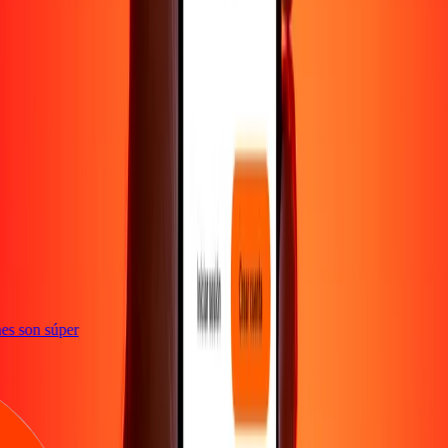
e
iones son súper