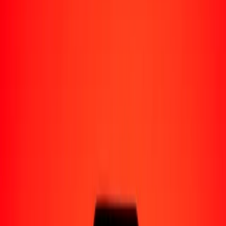
Perú
Regiones
África
Asia
Europa
América Latina
América del Norte
Oceanía
Formas de recibir
Recibe dinero
Depósito bancario
Retiro en efectivo
Billetera digital
Entrega a domicilio
Cajero automático
Rastrear una transferencia
Ubicaciones
Recursos