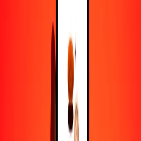
1,00 AUD = 111.42264796 JPY
dólar australiano a yen — Actualizado el 7 de agosto de 2026 12:00
a. m. UTC
Enviar dinero
Usamos el tipo de cambio interbancario solo como referencia.
Inicia sesión para ver los tipos de envío reales.
Tipos de cambio AUD a JPY hoy
Convertir dólar australiano a yen
Convertir yen a dólar australiano
AUD
JPY
1
AUD
111.42265
JPY
5
AUD
557.11324
JPY
25
AUD
2785.56620
JPY
50
AUD
5571.13240
JPY
100
AUD
11,142.26480
JPY
500
AUD
55,711.32398
JPY
1000
AUD
111,422.64796
JPY
10,000
AUD
1,114,226.47961
JPY