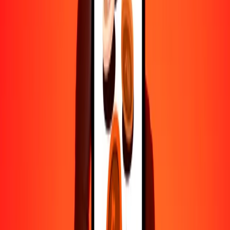
1000
JPY
8.97484
AUD
10,000
JPY
89.74836
AUD
Por qué elegir Ria Money Transfer para enviar dinero
internacionalmente
Más de 35 años de experiencia confiable
Entrega rápida y conveniente
Envía dinero en pocos toques a más de 190 países con Ria.
Transferencias seguras en todo el mundo
Confía en nosotros: hemos realizado más de mil millones de
transferencias seguras.
Ayuda de personas reales
Contacta a nuestro equipo de soporte 24/7 cuando lo necesites.