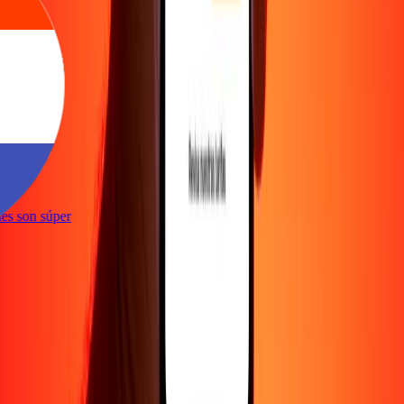
e
iones son súper