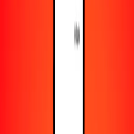
Recursos
Obtén más información sobre Ria Money Transfer,
incluyendo nuestros servicios y soporte.
Descarga la app
Inicia sesión
Regístrate
1,00 dólar australiano a yen japonés hoy
Convierte AUD a JPY al tipo de cambio actual
Cantidad
AUD
Convertido a
JPY