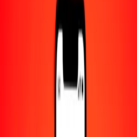
Centro de ayuda
Encuentra respuestas y soporte al cliente.
Servicios
Cambio de cheques, pago de facturas y más.
Empleo
Únete al equipo global de Ria.
Acerca de Ria
Descubre nuestra historia y propósito.