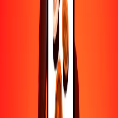
500
KYD
39,578.43865
AFN
1000
KYD
79,156.87730
AFN
10,000
KYD
791,568.77303
AFN
Por qué elegir Ria Money Transfer para enviar dinero
internacionalmente
Más de 35 años de experiencia confiable
Entrega rápida y conveniente
Envía dinero en pocos toques a más de 190 países con Ria.
Transferencias seguras en todo el mundo
Confía en nosotros: hemos realizado más de mil millones de
transferencias seguras.
Ayuda de personas reales