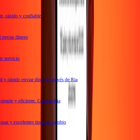
 rápido y confiable
enviar dinero
servicio
y rápido enviar dinero a través de Ria
mple y eficiente. Gracias Ria
sar y excelentes tipos de cambio