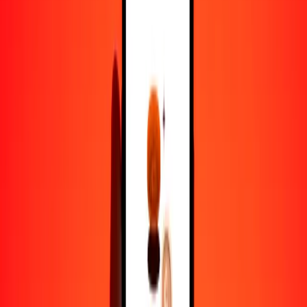
1,00 AFN = 0.01263314 KYD
afgani a dólar de las Islas Caimán — Actualizado el 8 de agosto de
2026 12:00 a. m. UTC
Enviar dinero
Usamos el tipo de cambio interbancario solo como referencia.
Inicia sesión para ver los tipos de envío reales.
Tipos de cambio AFN a KYD hoy
Convertir afgani a dólar de las Islas Caimán
Convertir dólar de las Islas Caimán a afgani
AFN
KYD
1
AFN
0.01263
KYD
5
AFN
0.06317
KYD
25
AFN
0.31583
KYD
50
AFN
0.63166
KYD
100
AFN
1.26331
KYD
500
AFN
6.31657
KYD
1000
AFN
12.63314
KYD