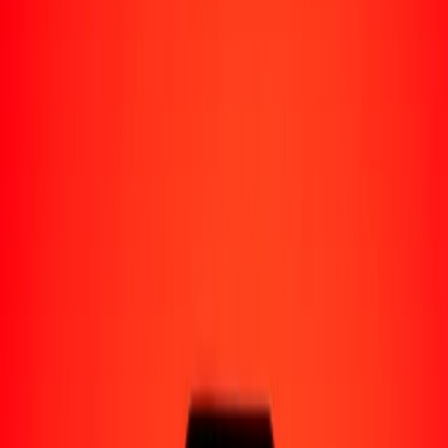
Perú
Regiones
África
Asia
Europa
América Latina
América del Norte
Oceanía
Formas de recibir
Recibe dinero
Depósito bancario
Retiro en efectivo
Billetera digital
Entrega a domicilio
Cajero automático
Rastrear una transferencia
Ubicaciones
Recursos