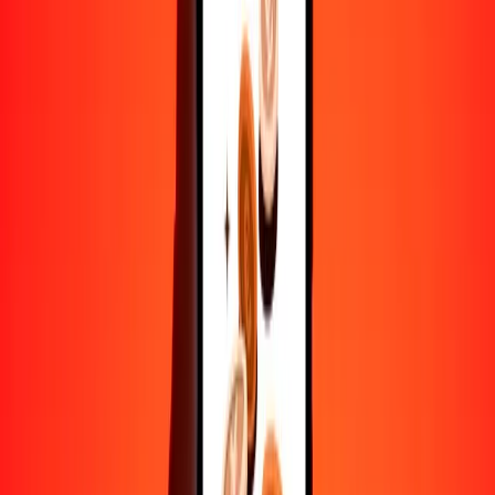
10,000
AFN
126.33141
KYD
Convertir afgani a dólar de las Islas Caimán
AFN
KYD
1
AFN
0.01263
KYD
5
AFN
0.06317
KYD
25
AFN
0.31583
KYD
50
AFN
0.63166
KYD
100
AFN
1.26331
KYD
500
AFN
6.31657
KYD
1000
AFN
12.63314
KYD
10,000
AFN
126.33141
KYD
Convertir dólar de las Islas Caimán a afgani
KYD
AFN
1
KYD
79.15688
AFN
5
KYD
395.78439
AFN
25
KYD
1978.92193
AFN
50
KYD
3957.84387
AFN
100
KYD
7915.68773
AFN