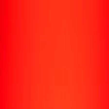
Enviar dinero
Envía dinero a más de 190 países
Formas de enviar
Envía dinero
Envía dinero en línea
Envía dinero con la app
Envía dinero en persona
Envía dinero por WhatsApp
Destinos populares
México
Colombia
India
República Dominicana
El Salvador