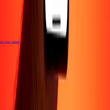
e
iones son súper
Empresa
Acerca de
Blog
Conviértete en agente
Conviértete en socio
digital
Conviértete en socio estratégico
Conviértete en
afiliado
Carreras
Corporativo
Promociones
Seguridad
Envía dinero en
línea
Transferencia internacional de dinero
Tasas de conversión
Soporte
Política de privacidad
Aviso de cookies
Términos y