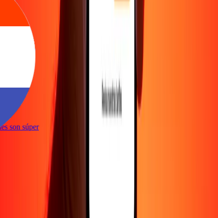
e
iones son súper