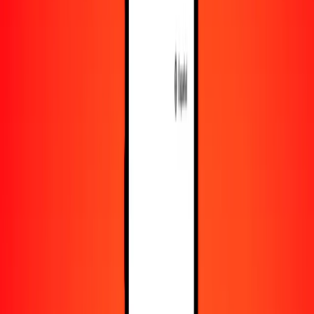
Recursos
Obtén más información sobre Ria Money Transfer,
incluyendo nuestros servicios y soporte.
Descarga la app
Inicia sesión
Regístrate
1,00 afgani afgano a dólar de las Islas Caimán hoy
Convierte AFN a KYD al tipo de cambio actual
Cantidad
AFN
Convertido a
KYD