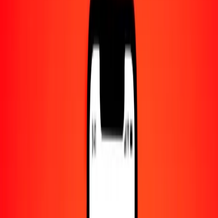
Centro de ayuda
Encuentra respuestas y soporte al cliente.
Servicios
Cambio de cheques, pago de facturas y más.
Empleo
Únete al equipo global de Ria.
Acerca de Ria
Descubre nuestra historia y propósito.