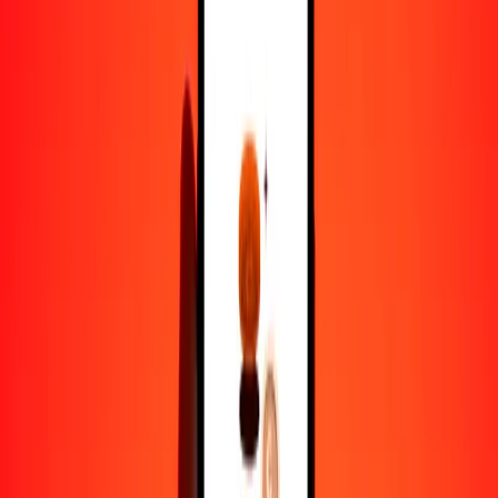
1,00 AFN = 0.01130375 IMP
afgani a IMP — Actualizado el 7 de agosto de 2026 12:00 a. m.
UTC
Enviar dinero
Usamos el tipo de cambio interbancario solo como referencia.
Inicia sesión para ver los tipos de envío reales.
Tipos de cambio AFN a IMP hoy
Convertir afgani a IMP
Convertir IMP a afgani
AFN
IMP
1
AFN
0.01130
IMP
5
AFN
0.05652
IMP
25
AFN
0.28259
IMP
50
AFN
0.56519
IMP
100
AFN
1.13037
IMP
500
AFN
5.65187
IMP
1000
AFN
11.30375
IMP
10,000
AFN
113.03748
IMP