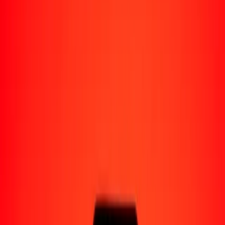
Perú
Regiones
África
Asia
Europa
América Latina
América del Norte
Oceanía
Formas de recibir
Recibe dinero
Depósito bancario
Retiro en efectivo
Billetera digital
Entrega a domicilio
Cajero automático
Rastrear una transferencia
Ubicaciones
Recursos