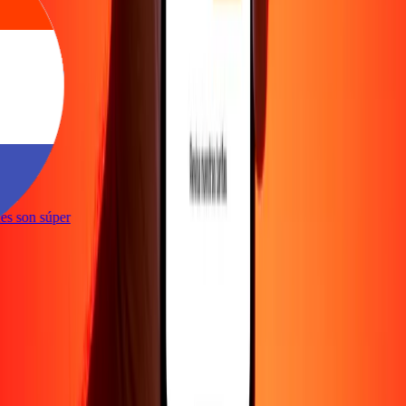
e
iones son súper