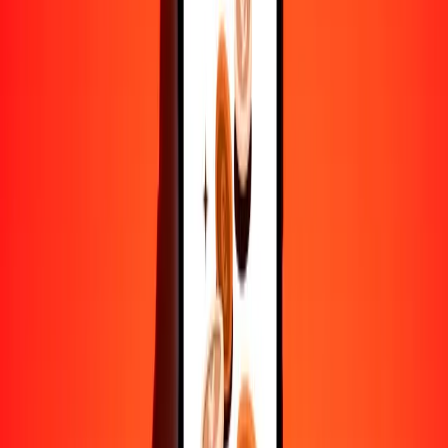
Convertir afgani a IMP
AFN
IMP
1
AFN
0.01130
IMP
5
AFN
0.05652
IMP
25
AFN
0.28259
IMP
50
AFN
0.56519
IMP
100
AFN
1.13037
IMP
500
AFN
5.65187
IMP
1000
AFN
11.30375
IMP
10,000
AFN
113.03748
IMP
Convertir IMP a afgani
IMP
AFN
1
IMP
88.46624
AFN
5
IMP
442.33118
AFN
25
IMP
2211.65589
AFN
50
IMP
4423.31179
AFN
100
IMP
8846.62357
AFN
500
IMP
44,233.11787
AFN