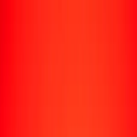
Enviar dinero
Envía dinero a más de 190 países
Formas de enviar
Envía dinero
Envía dinero en línea
Envía dinero con la app
Envía dinero en persona
Envía dinero por WhatsApp
Destinos populares
México
Colombia
India
República Dominicana
El Salvador