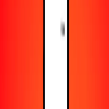
Recursos
Obtén más información sobre Ria Money Transfer,
incluyendo nuestros servicios y soporte.
Descarga la app
Inicia sesión
Regístrate
1,00 afgani afgano a IMP hoy
Convierte AFN a IMP al tipo de cambio actual
Cantidad
AFN
Convertido a
IMP