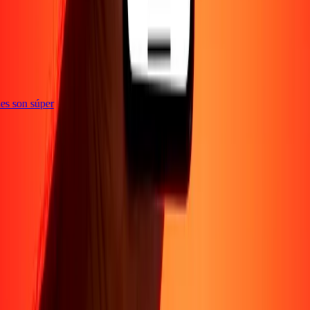
e
iones son súper
Empresa
Acerca de
Blog
Conviértete en agente
Conviértete en socio
digital
Conviértete en socio estratégico
Conviértete en
afiliado
Carreras
Corporativo
Promociones
Seguridad
Envía dinero en
línea
Transferencia internacional de dinero
Tasas de conversión
Soporte
Política de privacidad
Aviso de cookies
Términos y
condiciones
Resolución de errores
Presentar una