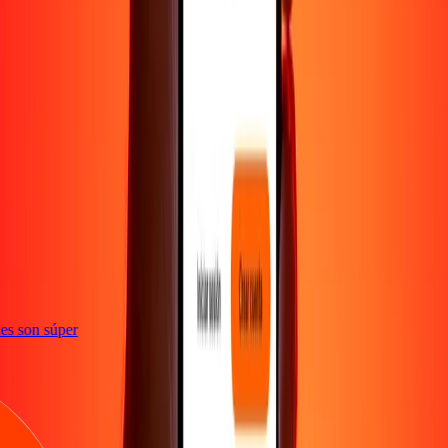
e
iones son súper