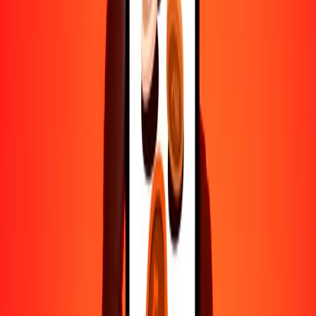
1000
IMP
88,466.23575
AFN
10,000
IMP
884,662.35746
AFN
Por qué elegir Ria Money Transfer para enviar dinero
internacionalmente
Más de 35 años de experiencia confiable
Entrega rápida y conveniente
Envía dinero en pocos toques a más de 190 países con Ria.
Transferencias seguras en todo el mundo
Confía en nosotros: hemos realizado más de mil millones de
transferencias seguras.
Ayuda de personas reales
Contacta a nuestro equipo de soporte 24/7 cuando lo necesites.