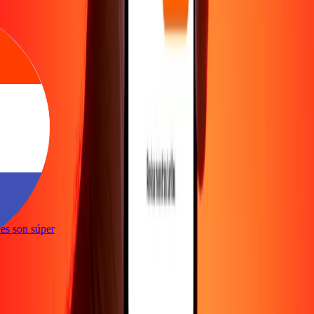
e
iones son súper