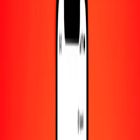
Convertido a
HKD
1,00 ZAR = 0.47987741 HKD
rand a dólar hongkonés — Actualizado el 7 de agosto de 2026
00:00 UTC
Enviar dinero
Usamos el tipo de cambio interbancario solo como referencia.
Inicia sesión para ver los tipos de envío reales.
Tipos de cambio ZAR a HKD hoy
Convertir rand a dólar hongkonés
Convertir dólar hongkonés a rand
ZAR
HKD
1
ZAR
0.47988
HKD
5
ZAR
2.39939
HKD
25
ZAR
11.99694
HKD