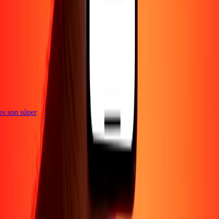
ones son súper
Empresa
Acerca de
Blog
Empleos
Seguridad
Corporativo
Conviértete en agente
Soporte