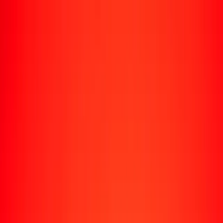
Rastrear una transferencia
Ubicaciones
Recursos
Centro de ayuda
Encuentra respuestas y soporte al cliente.
Servicios
Cobro de cheques, pago de facturas y más.
Carreras
Únete al equipo global de Ria.