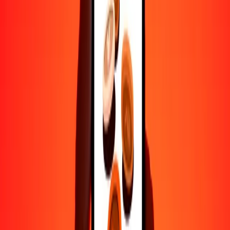
Ayuda de personas reales
Contacta a nuestro equipo de soporte 24/7 cuando lo necesites.
4.8 ★ en Play Store
Hazlo todo con la app de Ria
Envía dinero a más de 200 países, rastrea transferencias, guarda
destinatarios, encuentra sucursales cercanas y mucho más. Descarga
la app para comenzar.
Descarga la app
4.8 ★ en Play Store
Transferencias confiables desde hace 38+ años EN TODO EL
MUNDO
Lo que dicen nuestros clientes de Ria