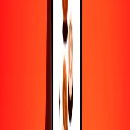
25
HKD
52.09664
ZAR
50
HKD
104.19328
ZAR
100
HKD
208.38655
ZAR
500
HKD
1041.93276
ZAR
1000
HKD
2083.86552
ZAR
10,000
HKD
20,838.65525
ZAR
Por qué elegir Ria Money Transfer para enviar dinero
internacionalmente
Más de 35 años de experiencia confiable
Entrega rápida y conveniente
Envía dinero en pocos toques a más de 190 países con Ria.
Transferencias seguras en todo el mundo
Confía en nosotros: hemos realizado más de mil millones de
transferencias seguras.