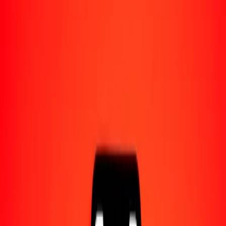
Acerca de Ria
Descubre nuestra historia y propósito.
Recursos
Obtén más información sobre Ria Money Transfer,
incluyendo nuestros servicios y soporte.
1,00 rand sudafricano a dólar hongkonés hoy
Convierte ZAR a HKD al tipo de cambio actual
Cantidad
ZAR