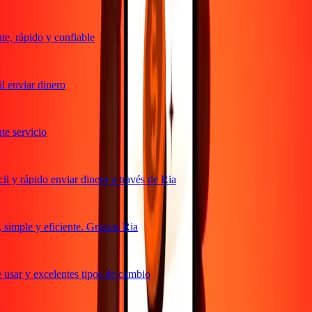
, rápido y confiable
 enviar dinero
 servicio
 y rápido enviar dinero a través de Ria
imple y eficiente. Gracias Ria
usar y excelentes tipos de cambio