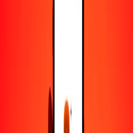
50
ZAR
23.99387
HKD
100
ZAR
47.98774
HKD
500
ZAR
239.93871
HKD
1000
ZAR
479.87741
HKD
10,000
ZAR
4798.77414
HKD
Convertir rand a dólar hongkonés
ZAR
HKD
1
ZAR
0.47988
HKD
5
ZAR
2.39939
HKD
25
ZAR
11.99694
HKD
50
ZAR
23.99387
HKD
100
ZAR
47.98774
HKD
500
ZAR
239.93871
HKD
1000
ZAR
479.87741
HKD
10,000
ZAR
4798.77414
HKD
Convertir dólar hongkonés a rand
HKD
ZAR
1
HKD
2.08387
ZAR
5
HKD
10.41933
ZAR